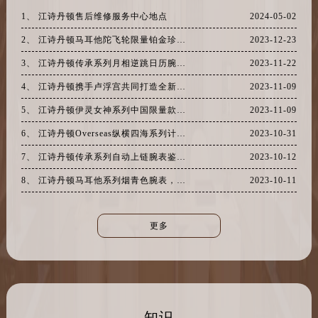
2、 江诗丹顿马耳他陀飞轮限量铂金珍藏系列，诠释经典
2023-12-23
3、 江诗丹顿传承系列月相逆跳日历腕表，尽显优雅之意
2023-11-22
4、 江诗丹顿携手卢浮宫共同打造全新腕表，致敬古文明
2023-11-09
5、 江诗丹顿伊灵女神系列中国限量款腕表，一抹绮丽霞光
2023-11-09
6、 江诗丹顿Overseas纵横四海系列计时腕表鉴赏
2023-10-31
7、 江诗丹顿传承系列自动上链腕表鉴赏，温柔伴于腕间
2023-10-12
8、 江诗丹顿马耳他系列烟青色腕表，是烟雨江南的温婉
2023-10-11
更多
知识