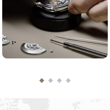
1
2
3
4
VACHERON ADDRESS