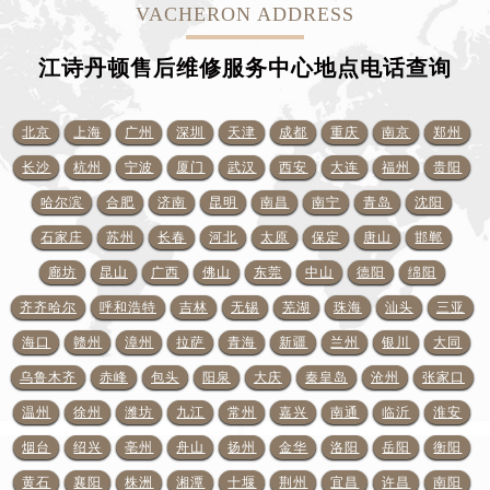
江诗丹顿售后维修服务中心地点电话查询
北京
上海
广州
深圳
天津
成都
重庆
南京
郑州
长沙
杭州
宁波
厦门
武汉
西安
大连
福州
贵阳
哈尔滨
合肥
济南
昆明
南昌
南宁
青岛
沈阳
石家庄
苏州
长春
河北
太原
保定
唐山
邯郸
廊坊
昆山
广西
佛山
东莞
中山
德阳
绵阳
齐齐哈尔
呼和浩特
吉林
无锡
芜湖
珠海
汕头
三亚
海口
赣州
漳州
拉萨
青海
新疆
兰州
银川
大同
乌鲁木齐
赤峰
包头
阳泉
大庆
秦皇岛
沧州
张家口
温州
徐州
潍坊
九江
常州
嘉兴
南通
临沂
淮安
烟台
绍兴
亳州
舟山
扬州
金华
洛阳
岳阳
衡阳
黄石
襄阳
株洲
湘潭
十堰
荆州
宜昌
许昌
南阳
常德
泉州
柳州
桂林
惠州
西宁
攀枝花
天水