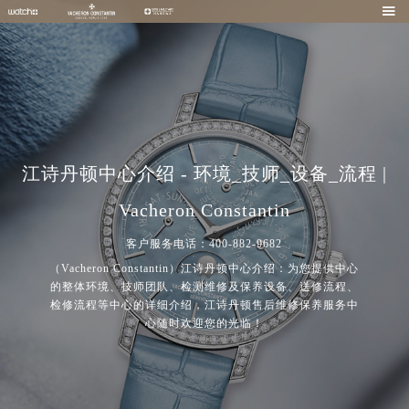

江诗丹顿中心介绍 - 环境_技师_设备_流程 |
Vacheron Constantin
客户服务电话：400-882-9682
（Vacheron Constantin）江诗丹顿中心介绍：为您提供中心
的整体环境、技师团队、检测维修及保养设备、送修流程、
检修流程等中心的详细介绍，江诗丹顿售后维修保养服务中
心随时欢迎您的光临！