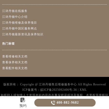
江诗丹顿在线服务
江诗丹顿中心介绍
江诗丹顿维修及保养项目
江诗丹顿中国区服务网点
江诗丹顿最新资讯及保养知识
热门标签
查看维修相关文档
查看保养相关文档
查看配件相关文档
版权所有：
Copyright @
江诗丹顿售后维修服务中心
All Rights Reserved
ICP备案号：
皖ICP备2025092406号-36
|
XML
如权利人或知情人士发现本站内容存在事实错误或涉及版权、名誉权等侵权问
题，请通过邮箱：2557628530@qq.com 与我们联系，我们将在收到通知后立
即依法处理。当前页面信息更新时间：2026-08-06T15:00:05+08:00


400-882-9682
京公网安备 11011306006028号
预约