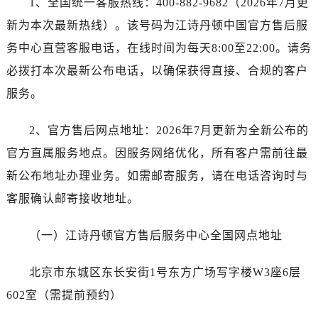
1、全国统一客服热线：400-882-9682（2026年7月更
烟台市芝罘区胜利路139号万达金融中心A座907室（需提前预约）
新为本次最新热线）。该号码为江诗丹顿中国官方售后服
长春市朝阳区西安大路727号中银大厦A座(旺进大厦)18层09室（需提前预约）
贵阳市南明区都司高架桥路33号亨特国际金融中心14楼14D（需提前预约）
务中心直营客服电话，在线时间为每天8:00至22:00。请务
昆明市盘龙区北京路928号同德昆明广场写字楼10层06室（需提前预约）
必拨打本次最新公布电话，以确保获得直接、合规的客户
石家庄市长安区中山东路39号勒泰中心写字楼B座13层07室（需提前预约）
服务。
西安市碑林区南关正街88号华侨城长安国际中心E座6楼10室（需提前预约）
海口市龙华区金贸东路5号海口华润大厦B座17层1707室（需提前预约）
2、官方售后网点地址：2026年7月更新为全新公布的
唐山市路南区新华东道100号万达广场写字楼A座10层1002室（需提前预约）
官方直属服务地点。因服务网络优化，所有客户需前往最
台州市椒江区东海大道1800号腾达中心东1幢20楼2002室（需提前预约）
新公布地址办理业务。如需邮寄服务，请在电话咨询时与
内蒙古自治区呼和浩特市玉泉区大学西街70号华润万象城写字楼（鄂尔多斯大厦）23层2326室（需提前预约）
客服确认邮寄接收地址。
甘肃省兰州市七里河区西津西路16号兰州中心写字楼21层2102室（需提前预约）
重庆市解放碑渝中区民权路28号英利国际金融中心写字楼20层01室（需提前预约）
（一）江诗丹顿官方售后服务中心全国网点地址
黑龙江省大庆市萨尔图区会战大街江诗丹顿售后服务中心（需提前预约）
黑龙江省鹤岗市向阳区红军路江诗丹顿售后服务中心（需提前预约）
北京市东城区东长安街1号东方广场写字楼W3座6层
黑龙江省黑河市爱辉区中央街江诗丹顿售后服务中心（需提前预约）
602室（需提前预约）
黑龙江省鸡西市鸡冠区红军路江诗丹顿售后服务中心（需提前预约）