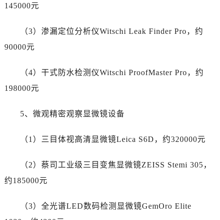
新疆维吾尔自治区沙湾市三道河子镇世纪大道南路江诗丹顿售后服务中心（需提前预约）
145000元
新疆维吾尔自治区石河子市北二路江诗丹顿售后服务中心（需提前预约）
（3）渗漏定位分析仪Witschi Leak Finder Pro，约
新疆维吾尔自治区双河市光明路江诗丹顿售后服务中心（需提前预约）
新疆维吾尔自治区塔城市塔城地区闻琴路江诗丹顿售后服务中心（需提前预约）
90000元
新疆维吾尔自治区铁门关市兴疆路江诗丹顿售后服务中心（需提前预约）
（4）干式防水检测仪Witschi ProofMaster Pro，约
新疆维吾尔自治区图木舒克市图木舒克市中兴街江诗丹顿售后服务中心（需提前预约）
新疆维吾尔自治区吐鲁番市高昌区文化中路文化中路江诗丹顿售后服务中心（需提前预约）
198000元
新疆维吾尔自治区乌苏市乌鲁木齐北路江诗丹顿售后服务中心（需提前预约）
5、微观精密观察显微镜设备
新疆维吾尔自治区五家渠市长征西街江诗丹顿售后服务中心（需提前预约）
新疆维吾尔自治区新星市东风路江诗丹顿售后服务中心（需提前预约）
（1）三目体视高清显微镜Leica S6D，约320000元
新疆维吾尔自治区伊宁市解放西路江诗丹顿售后服务中心（需提前预约）
贵州省安顺市西秀区中华南路江诗丹顿售后服务中心（需提前预约）
（2）蔡司工业级三目变焦显微镜ZEISS Stemi 305，
贵州省毕节市七星关区松山路江诗丹顿售后服务中心（需提前预约）
约185000元
贵州省六盘水市钟山区钟山大道江诗丹顿售后服务中心（需提前预约）
贵州省黔东南苗族侗族自治州凯里市北京西路江诗丹顿售后服务中心（需提前预约）
（3）全光谱LED数码检测显微镜GemOro Elite
贵州省黔西南布依族苗族自治州兴义市大道与桔香路交汇处江诗丹顿售后服务中心（需提前预约）