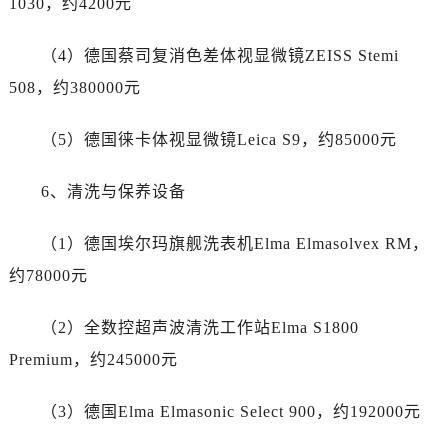
1030，约4200元
贵州省铜仁市碧江区民主路江诗丹顿售后服务中心（需提前预约）
贵州省遵义市红花岗区共青大道与嵩山路交叉口江诗丹顿售后服务中心（需提前预约）
（4）德国蔡司复消色差体视显微镜ZEISS Stemi
四川省阿坝州市马尔康市团结街江诗丹顿售后服务中心（需提前预约）
508，约380000元
四川省巴中市巴州区江北大道江诗丹顿售后服务中心（需提前预约）
四川省成都市锦江区人民东路6号SAC东原中心24层2406B室江诗丹顿售后服务中心（需提前预约）
（5）德国徕卡体视显微镜Leica S9，约85000元
四川省达州市通川区中心广场、老车坝江诗丹顿售后服务中心（需提前预约）
四川省德阳市旌阳区长江西路、南街江诗丹顿售后服务中心（需提前预约）
6、清洗与保养设备
四川省甘孜州市康定市情歌广场、箭炉街江诗丹顿售后服务中心（需提前预约）
四川省广安市广安区建安南路江诗丹顿售后服务中心（需提前预约）
（1）德国埃尔玛旗舰洗表机Elma Elmasolvex RM，
四川省广元市利州区老城南北街、东大街江诗丹顿售后服务中心（需提前预约）
约78000元
四川省乐山市市中区嘉定中路江诗丹顿售后服务中心（需提前预约）
四川省凉山州市西昌市大巷口下街江诗丹顿售后服务中心（需提前预约）
（2）全数控超声波清洗工作站Elma S1800
四川省泸州市江阳区治平路江诗丹顿售后服务中心（需提前预约）
Premium，约245000元
四川省眉山市东坡区三苏路江诗丹顿售后服务中心（需提前预约）
四川省绵阳市涪城区翠花街江诗丹顿售后服务中心（需提前预约）
（3）德国Elma Elmasonic Select 900，约192000元
四川省南充市高坪区江东大道江诗丹顿售后服务中心（需提前预约）