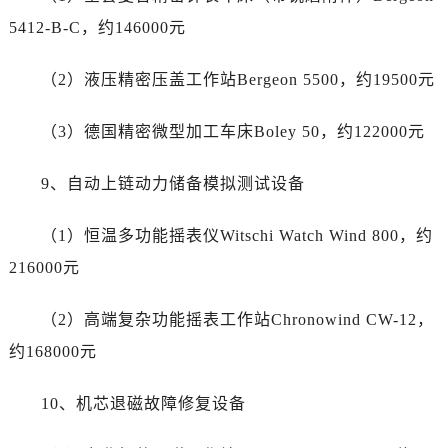
云南省大理白族自治州大理市建设路江诗丹顿售后服务中心（需提前预约）
5412-B-C，约146000元
云南省德宏傣族景颇族自治州芒市团结大街江诗丹顿售后服务中心（需提前预约）
云南省迪庆藏族自治州香格里拉市长征大道江诗丹顿售后服务中心（需提前预约）
（2）液压精密压盖工作站Bergeon 5500，约19500元
云南省红河哈尼族彝族自治州蒙自市天马路江诗丹顿售后服务中心（需提前预约）
云南省丽江市古城区七星街江诗丹顿售后服务中心（需提前预约）
（3）德国精密微型加工车床Boley 50，约122000元
云南省临沧市临翔区世纪路江诗丹顿售后服务中心（需提前预约）
云南省怒江傈僳族自治州泸水市人民路江诗丹顿售后服务中心（需提前预约）
9、自动上链动力储备模拟测试设备
云南省普洱市思茅区振兴大道江诗丹顿售后服务中心（需提前预约）
云南省曲靖市麒麟区学府路江诗丹顿售后服务中心（需提前预约）
（1）恒温多功能摇表仪Witschi Watch Wind 800，约
云南省文山壮族苗族自治州文山市东风路江诗丹顿售后服务中心（需提前预约）
216000元
云南省西双版纳傣族自治州景洪市宣慰大道江诗丹顿售后服务中心（需提前预约）
云南省玉溪市红塔区南北大街江诗丹顿售后服务中心（需提前预约）
（2）高端复杂功能摇表工作站Chronowind CW-12，
云南省昭通市昭阳区青年路江诗丹顿售后服务中心（需提前预约）
约168000元
重庆市江北区观音桥步行街2号融恒时代广场9层902室江诗丹顿售后服务中心（需提前预约）
新疆维吾尔自治区乌鲁木齐市天山区红山路26号时代广场（CCMALL）C座17层17-B江诗丹顿售后服务中心（需提前预约）
10、机芯退磁故障修复设备
浙江省温州市鹿城区锦绣路1067号置信广场10层1015室江诗丹顿售后服务中心（需提前预约）