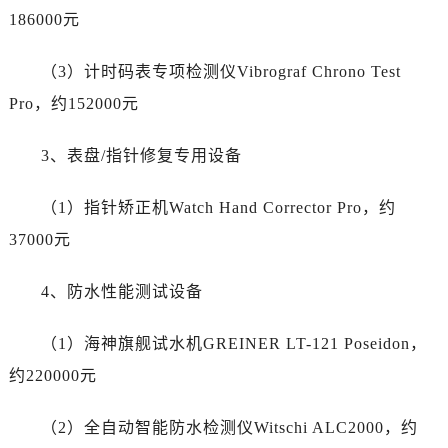
新疆维吾尔自治区白杨市军垦路江诗丹顿售后服务中心（需提前预约）
186000元
新疆维吾尔自治区北屯市团结路江诗丹顿售后服务中心（需提前预约）
新疆维吾尔自治区博乐市博乐市北京路江诗丹顿售后服务中心（需提前预约）
（3）计时码表专项检测仪Vibrograf Chrono Test
新疆维吾尔自治区昌吉市延安北路江诗丹顿售后服务中心（需提前预约）
Pro，约152000元
新疆维吾尔自治区阜康市博峰路江诗丹顿售后服务中心（需提前预约）
新疆维吾尔自治区哈密市伊州区建国北路江诗丹顿售后服务中心（需提前预约）
3、表盘/指针修复专用设备
新疆维吾尔自治区和田市和田市北京西路江诗丹顿售后服务中心（需提前预约）
新疆维吾尔自治区胡杨河市胡杨河市胡杨路江诗丹顿售后服务中心（需提前预约）
（1）指针矫正机Watch Hand Corrector Pro，约
新疆维吾尔自治区霍尔果斯市亚欧北路江诗丹顿售后服务中心（需提前预约）
37000元
新疆维吾尔自治区喀什市解放北路江诗丹顿售后服务中心（需提前预约）
新疆维吾尔自治区可克达拉市幸福路江诗丹顿售后服务中心（需提前预约）
4、防水性能测试设备
新疆维吾尔自治区克拉玛依市克拉玛依区友谊路江诗丹顿售后服务中心（需提前预约）
（1）海神旗舰试水机GREINER LT-121 Poseidon，
新疆维吾尔自治区库车市库车市文化东路江诗丹顿售后服务中心（需提前预约）
新疆维吾尔自治区库尔勒市库尔勒市人民东路江诗丹顿售后服务中心（需提前预约）
约220000元
新疆维吾尔自治区奎屯市团结西街江诗丹顿售后服务中心（需提前预约）
（2）全自动智能防水检测仪Witschi ALC2000，约
新疆维吾尔自治区昆玉市昆泉街江诗丹顿售后服务中心（需提前预约）