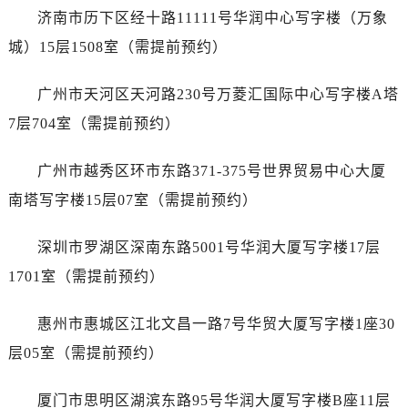
山西省吕梁市离石区永宁中路与建设街交叉口江诗丹顿售后服务中心（需提前预约）
济南市历下区经十路11111号华润中心写字楼（万象
山西省朔州市朔城区怡西路与鄯阳西街交汇处江诗丹顿售后服务中心（需提前预约）
城）15层1508室（需提前预约）
山西省忻州市忻府区和平东街与七一南路交叉口江诗丹顿售后服务中心（需提前预约）
山西省阳泉市郊区平阳东街与新城大道交叉口江诗丹顿售后服务中心（需提前预约）
广州市天河区天河路230号万菱汇国际中心写字楼A塔
山西省运城市盐湖区河东街江诗丹顿售后服务中心（需提前预约）
7层704室（需提前预约）
山西省长治市潞州区英雄中路江诗丹顿售后服务中心（需提前预约）
山西省太原市迎泽区迎泽街道解放路15号亨得利名表维修授权店3楼江诗丹顿售后服务中心（需提前预约）
广州市越秀区环市东路371-375号世界贸易中心大厦
天津市和平区赤峰道136号天津国际金融中心26层2603室江诗丹顿售后服务中心（需提前预约）
南塔写字楼15层07室（需提前预约）
安徽省安庆市迎江区人民路江诗丹顿售后服务中心（需提前预约）
安徽省蚌埠市蚌山区淮河路江诗丹顿售后服务中心（需提前预约）
深圳市罗湖区深南东路5001号华润大厦写字楼17层
安徽省亳州市谯城区魏武大道江诗丹顿售后服务中心（需提前预约）
1701室（需提前预约）
安徽省池州市贵池区长江路江诗丹顿售后服务中心（需提前预约）
安徽省滁州市琅琊区南谯北路江诗丹顿售后服务中心（需提前预约）
惠州市惠城区江北文昌一路7号华贸大厦写字楼1座30
安徽省阜阳市颍州区颍州北路江诗丹顿售后服务中心（需提前预约）
层05室（需提前预约）
安徽省淮北市相山区淮海路江诗丹顿售后服务中心（需提前预约）
安徽省淮南市田家庵区国庆中路江诗丹顿售后服务中心（需提前预约）
厦门市思明区湖滨东路95号华润大厦写字楼B座11层