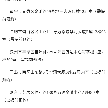
福建省福州市鼓楼区五四路128-1号恒力城写字楼15层03室江诗丹顿售后服务中心（需提前预约）
福建省厦门市思明区湖滨东路95号万象城华润大厦B座11层1104室江诗丹顿售后服务中心（需提前预约）
南宁市青秀区金湖路59号地王大厦12楼1224室（需提
广东省潮州市潮安区新风路与潮汕路交汇处江诗丹顿售后服务中心（需提前预约）
前预约）
广东省广州市天河区天河路230号万菱汇国际中心A塔7层704室江诗丹顿售后服务中心（需提前预约）
广东省广州市越秀区环市东路371-375号世界贸易中心大厦南塔15层1507室江诗丹顿售后服务中心（需提前预约）
合肥市蜀山区潜山路111号万象城华润大厦B座12楼03
广东省河源市源城区越王大道江诗丹顿售后服务中心（需提前预约）
室（需提前预约）
广东省惠州市惠城区江北文昌一路7号华贸大厦1座30层3005室江诗丹顿售后服务中心（需提前预约）
广东省江门市蓬江区广场西路江诗丹顿售后服务中心（需提前预约）
泉州市丰泽区宝洲路729号浦西万达中心写字楼A座7
广东省揭阳市榕城进贤门步行街江诗丹顿售后服务中心（需提前预约）
楼709室（需提前预约）
广东省茂名市电白区水东街道迎宾大道江诗丹顿售后服务中心（需提前预约）
广东省梅州市梅江区金燕大道江诗丹顿售后服务中心（需提前预约）
青岛市南区山东路6号华润大厦B座22层04室（需提前
广东省清远市清城区湖西路江诗丹顿售后服务中心（需提前预约）
预约）
广东省汕头市龙湖区长平路江诗丹顿售后服务中心（需提前预约）
广东省汕尾市城区香洲街道园林社区翠园街江诗丹顿售后服务中心（需提前预约）
烟台市芝罘区胜利路139号万达金融中心A座907室
广东省韶关市武江区芙蓉新区与老城中心交汇处江诗丹顿售后服务中心（需提前预约）
（需提前预约）
广东省深圳市罗湖区深南东路5001号华润大厦17层1701室江诗丹顿售后服务中心（需提前预约）