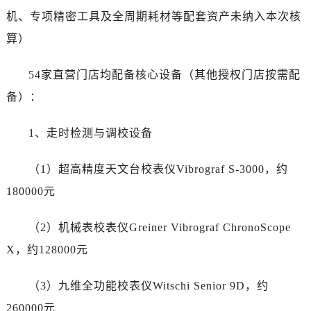
甘肃省平凉市崆峒区西大街江诗丹顿售后服务中心（需提前预约）
机、专项精密工具及全周期耗材等配套资产未纳入本次核
甘肃省庆阳市西峰区南大街江诗丹顿售后服务中心（需提前预约）
算）
甘肃省天水市秦州区民主路江诗丹顿售后服务中心（需提前预约）
甘肃省武威市凉州区迎宾路江诗丹顿售后服务中心（需提前预约）
54家直营门店均配备核心设备（其他授权门店按需配
甘肃省张掖市甘州区民乐北路江诗丹顿售后服务中心（需提前预约）
备）：
宁夏回族自治区固原市原州区文化街江诗丹顿售后服务中心（需提前预约）
宁夏回族自治区石嘴山市大武口区贺兰山路江诗丹顿售后服务中心（需提前预约）
1、走时检测与调校设备
宁夏回族自治区吴忠市利通区开元大道江诗丹顿售后服务中心（需提前预约）
宁夏回族自治区银川市兴庆区新华东路97号新百中心C馆一层C1-18号商铺江诗丹顿售后服务中心（需提前预约）
（1）超高精度天文台校表仪Vibrograf S-3000，约
宁夏回族自治区中卫市沙坡头区鼓楼东街江诗丹顿售后服务中心（需提前预约）
180000元
青海省果洛藏族自治州玛沁县团结路江诗丹顿售后服务中心（需提前预约）
青海省海北藏族自治州海晏县将军路江诗丹顿售后服务中心（需提前预约）
（2）机械表校表仪Greiner Vibrograf ChronoScope
青海省海东市乐都区滨河路江诗丹顿售后服务中心（需提前预约）
X，约128000元
青海省海南藏族自治州共和县青海湖大街江诗丹顿售后服务中心（需提前预约）
青海省海西蒙古族藏族自治州德令哈市柴达木路江诗丹顿售后服务中心（需提前预约）
（3）九维全功能校表仪Witschi Senior 9D，约
青海省黄南藏族自治州同仁市德合隆路江诗丹顿售后服务中心（需提前预约）
260000元