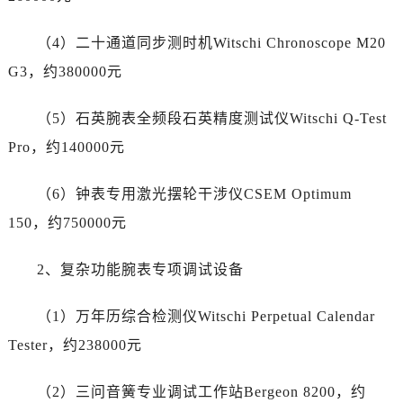
青海省西宁市城西区海湖新区西关大道江诗丹顿售后服务中心（需提前预约）
青海省玉树藏族自治州结古镇胜利路江诗丹顿售后服务中心（需提前预约）
（4）二十通道同步测时机Witschi Chronoscope M20
陕西省安康市汉滨区金州路江诗丹顿售后服务中心（需提前预约）
G3，约380000元
陕西省宝鸡市渭滨区经二路江诗丹顿售后服务中心（需提前预约）
陕西省汉中市汉台区北大街江诗丹顿售后服务中心（需提前预约）
（5）石英腕表全频段石英精度测试仪Witschi Q-Test
陕西省商洛市商州区州城街江诗丹顿售后服务中心（需提前预约）
Pro，约140000元
陕西省铜川市王益区红旗街江诗丹顿售后服务中心（需提前预约）
陕西省渭南市临渭区东风大街江诗丹顿售后服务中心（需提前预约）
（6）钟表专用激光摆轮干涉仪CSEM Optimum
陕西省咸阳市秦都区沣西新城统一西路与白马河路交汇处江诗丹顿售后服务中心（需提前预约）
150，约750000元
陕西省延安市宝塔区中心街江诗丹顿售后服务中心（需提前预约）
陕西省榆林市榆阳区长兴路江诗丹顿售后服务中心（需提前预约）
2、复杂功能腕表专项调试设备
新疆维吾尔自治区阿克苏市东大街江诗丹顿售后服务中心（需提前预约）
新疆维吾尔自治区阿拉尔市胜利大道江诗丹顿售后服务中心（需提前预约）
（1）万年历综合检测仪Witschi Perpetual Calendar
新疆维吾尔自治区阿拉山口市友好路江诗丹顿售后服务中心（需提前预约）
Tester，约238000元
新疆维吾尔自治区阿勒泰市解放路江诗丹顿售后服务中心（需提前预约）
新疆维吾尔自治区阿图什市光明路江诗丹顿售后服务中心（需提前预约）
（2）三问音簧专业调试工作站Bergeon 8200，约