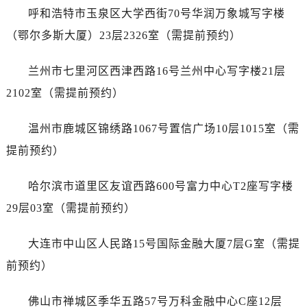
江西省宜春市袁州区中山中路江诗丹顿售后服务中心（需提前预约）
呼和浩特市玉泉区大学西街70号华润万象城写字楼
江西省鹰潭市月湖区胜利东路江诗丹顿售后服务中心（需提前预约）
（鄂尔多斯大厦）23层2326室（需提前预约）
山东省德州市德城区东风中路江诗丹顿售后服务中心（需提前预约）
山东省东营市东营区济南路江诗丹顿售后服务中心（需提前预约）
兰州市七里河区西津西路16号兰州中心写字楼21层
山东省济南市历下区经十路11111号华润中心写字楼（万象城）15层1508室江诗丹顿售后服务中心（需提前预约）
2102室（需提前预约）
山东省济宁市任城区太白楼路江诗丹顿售后服务中心（需提前预约）
山东省莱芜市文化南路8号银座商城名表维修一楼名表维修江诗丹顿售后服务中心（需提前预约）
温州市鹿城区锦绣路1067号置信广场10层1015室（需
山东省临沂市兰山区解放路江诗丹顿售后服务中心（需提前预约）
提前预约）
山东省日照市东港区烟台路江诗丹顿售后服务中心（需提前预约）
山东省泰安市泰山区财源街道泰山大街江诗丹顿售后服务中心（需提前预约）
哈尔滨市道里区友谊西路600号富力中心T2座写字楼
山东省威海市环翠区新威海路89号振华商厦一楼名表维修江诗丹顿售后服务中心（需提前预约）
29层03室（需提前预约）
山东省潍坊市奎文区东风东街江诗丹顿售后服务中心（需提前预约）
山东省枣庄市滕州市北辛路与善国路交叉口江诗丹顿售后服务中心（需提前预约）
大连市中山区人民路15号国际金融大厦7层G室（需提
山东省淄博市张店区金晶大道江诗丹顿售后服务中心（需提前预约）
前预约）
上海市黄浦区南京东路299号宏伊国际广场写字楼8层806室江诗丹顿售后服务中心（需提前预约）
上海市徐汇区虹桥路3号港汇中心2座37层3705室江诗丹顿售后服务中心（需提前预约）
佛山市禅城区季华五路57号万科金融中心C座12层