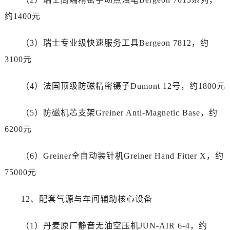
河北省石家庄市长安区中山东路39号勒泰中心写字楼B座13层07室江诗丹顿售后服务中心（需提前预约）
约1400元
陕西省西安市碑林区南关正街88号华侨城长安国际中心E座6楼10室江诗丹顿售后服务中心（需提前预约）
海南省海口市龙华区金贸东路5号海口华润大厦B座17层1707室江诗丹顿售后服务中心（需提前预约）
（3）瑞士专业级快速服务工具Bergeon 7812，约
河北省唐山市路南区新华东道100号万达广场写字楼A座10层1002室江诗丹顿售后服务中心（需提前预约）
3100元
台州市椒江区东海大道1800号腾达中心东1幢20楼2002室江诗丹顿售后服务中心（需提前预约）
呼和浩特市玉泉区大学西街70号华润万象城写字楼（鄂尔多斯大厦）23层2326室江诗丹顿售后服务中心（需提前预约）
（4）法国顶级防磁精密镊子Dumont 12号，约1800元
兰州市七里河区西津西路16号兰州中心写字楼21层2102室江诗丹顿售后服务中心（需提前预约）
重庆市解放碑渝中区民权路28号英利国际金融中心写字楼20层01室江诗丹顿售后服务中心（需提前预约）
（5）防磁机芯支架Greiner Anti-Magnetic Base，约
节假日正常营业！
6200元
（6）Greiner全自动装针机Greiner Hand Fitter X，约
75000元
12、配套气源与车间辅助核心设备
（1）丹麦原厂静音无油空压机JUN-AIR 6-4，约