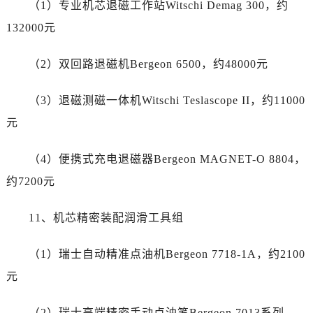
（1）专业机芯退磁工作站Witschi Demag 300，约
黑龙江省哈尔滨市道里区友谊西路600号富力中心T2座写字楼29层03室室江诗丹顿售后服务中心（需提前预约）
辽宁省大连市中山区人民路15号国际金融大厦7层G室江诗丹顿售后服务中心（需提前预约）
132000元
广东省佛山市禅城区季华五路57号万科金融中心C座12层1205室江诗丹顿售后服务中心（需提前预约）
（2）双回路退磁机Bergeon 6500，约48000元
广东省东莞市东城街道鸿福东路1号民盈国贸中心T1写字楼9层907室江诗丹顿售后服务中心（需提前预约）
江苏省无锡市梁溪区人民中路139号恒隆广场写字楼1座11层1104室江诗丹顿售后服务中心（需提前预约）
（3）退磁测磁一体机Witschi Teslascope II，约11000
江苏省南通市崇川区工农路57号圆融广场写字楼16层1603室江诗丹顿售后服务中心（需提前预约）
元
江苏省苏州市苏州工业园区 星港街199号苏州中心办公楼C座22层08室江诗丹顿售后服务中心（需提前预约）
湖北省武汉市江汉区解放大道686号世界贸易大厦38层09室江诗丹顿售后服务中心（需提前预约）
（4）便携式充电退磁器Bergeon MAGNET-O 8804，
广西省南宁市青秀区金湖路59号地王大厦12楼1224室江诗丹顿售后服务中心（需提前预约）
约7200元
安徽省合肥市蜀山区潜山路111号万象城华润大厦B座12楼03室江诗丹顿售后服务中心（需提前预约）
福建省泉州市丰泽区宝洲路729号浦西万达中心写字楼A座7楼709室江诗丹顿售后服务中心（需提前预约）
11、机芯精密装配润滑工具组
山东省青岛市南区山东路6号华润大厦B座22层04室江诗丹顿售后服务中心（需提前预约）
山东省烟台市芝罘区胜利路139号万达金融中心A座907室江诗丹顿售后服务中心（需提前预约）
（1）瑞士自动精准点油机Bergeon 7718-1A，约2100
吉林省长春市朝阳区西安大路727号中银大厦A座(旺进大厦)18层09室江诗丹顿售后服务中心（需提前预约）
元
贵州省贵阳市南明区都司高架桥路33号亨特国际金融中心14楼14D江诗丹顿售后服务中心（需提前预约）
云南省昆明市盘龙区北京路928号同德昆明广场写字楼10层06室江诗丹顿售后服务中心（需提前预约）
（2）瑞士高端精密手动点油笔Bergeon 7013系列，