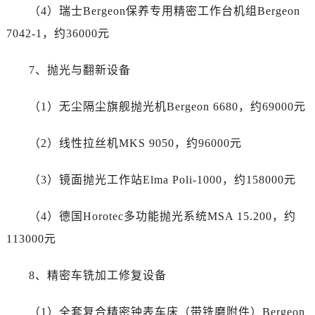
四川省内江市东兴区汉安大道江诗丹顿售后服务中心（需提前预约）
（4）瑞士Bergeon保养专用精密工作台机组Bergeon
四川省攀枝花市东区三线大道北段江诗丹顿售后服务中心（需提前预约）
7042-1，约36000元
四川省遂宁市船山区香林南路江诗丹顿售后服务中心（需提前预约）
四川省雅安市雨城区熊猫大道江诗丹顿售后服务中心（需提前预约）
7、抛光与翻新设备
四川省宜宾市翠屏区长翠路江诗丹顿售后服务中心（需提前预约）
四川省资阳市雁江区滨江大道一段与和平南路江诗丹顿售后服务中心（需提前预约）
（1）无尘隔尘旗舰抛光机Bergeon 6680，约69000元
四川省自贡市自流井区华商北路江诗丹顿售后服务中心（需提前预约）
（2）线性拉丝机MKS 9050，约96000元
西藏自治区阿里地区噶尔县北京西路江诗丹顿售后服务中心（需提前预约）
西藏自治区昌都市卡若区昌都西路江诗丹顿售后服务中心（需提前预约）
（3）镜面抛光工作站Elma Poli-1000，约158000元
西藏自治区拉萨市城关区北京中路江诗丹顿售后服务中心（需提前预约）
西藏自治区林芝市巴宜区广东路江诗丹顿售后服务中心（需提前预约）
（4）德国Horotec多功能抛光系统MSA 15.200，约
西藏自治区那曲市色尼区浙江西路江诗丹顿售后服务中心（需提前预约）
113000元
西藏自治区日喀则市桑珠孜区上海中路江诗丹顿售后服务中心（需提前预约）
西藏自治区山南市乃东区湖北大道江诗丹顿售后服务中心（需提前预约）
8、精密车铣加工修复设备
云南省保山市隆阳区正阳路江诗丹顿售后服务中心（需提前预约）
云南省楚雄彝族自治州楚雄市鹿城南路江诗丹顿售后服务中心（需提前预约）
（1）全套复合精密钟表车床（带铣磨附件）Bergeon