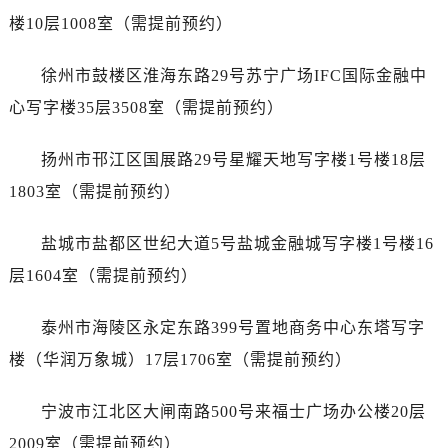
辽宁省鞍山市铁东区站前街江诗丹顿售后服务中心（需提前预约）
楼10层1008室（需提前预约）
辽宁省本溪市平山区胜利路江诗丹顿售后服务中心（需提前预约）
辽宁省朝阳市双塔区新华路江诗丹顿售后服务中心（需提前预约）
徐州市鼓楼区淮海东路29号苏宁广场IFC国际金融中
辽宁省丹东市振兴区七经街江诗丹顿售后服务中心（需提前预约）
心写字楼35层3508室（需提前预约）
辽宁省抚顺市新抚区东一路江诗丹顿售后服务中心（需提前预约）
辽宁省阜新市海州区解放大街江诗丹顿售后服务中心（需提前预约）
扬州市邗江区国展路29号星耀天地写字楼1号楼18层
辽宁省葫芦岛市连山区中央路江诗丹顿售后服务中心（需提前预约）
1803室（需提前预约）
辽宁省锦州市古塔区中央大街江诗丹顿售后服务中心（需提前预约）
辽宁省辽阳市白塔区新运大街江诗丹顿售后服务中心（需提前预约）
盐城市盐都区世纪大道5号盐城金融城写字楼1号楼16
辽宁省盘锦市兴隆台区石油大街江诗丹顿售后服务中心（需提前预约）
层1604室（需提前预约）
辽宁省铁岭市银州区南马路江诗丹顿售后服务中心（需提前预约）
辽宁省营口市站前区市府路与渤海大街交叉口江诗丹顿售后服务中心（需提前预约）
泰州市海陵区永定东路399号置地商务中心东塔写字
辽宁省沈阳市沈河区中街路137号亨得利名表维修授权店1楼江诗丹顿售后服务中心（需提前预约）
楼（华润万象城）17层1706室（需提前预约）
辽宁省沈阳市沈河区中街路83号亨得利名表维修授权店1楼江诗丹顿售后服务中心（需提前预约）
北京市朝阳区建国门外大街甲6号华熙国际中心D座11层1102室江诗丹顿售后服务中心（需提前预约）
宁波市江北区大闸南路500号来福士广场办公楼20层
北京市东城区东长安街1号王府井东方广场W3座6层602室江诗丹顿售后服务中心（需提前预约）
2009室（需提前预约）