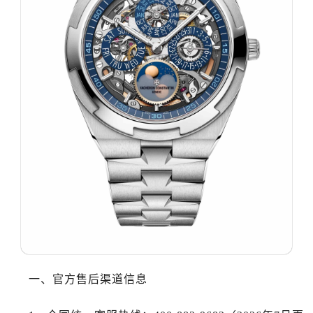
沈阳市沈河区中街路137号亨得利名表服务中心（品牌授权店）1层整层（需提前预约）
沈阳市沈河区中街路83号亨得利名表服务中心（品牌授权店）1层整层（需提前预约）
乌鲁木齐市天山区红山路26号时代广场（CCMALL）C座17层17-B（需提前预约）
温州市鹿城区锦绣路1067号置信广场10层1015室（需提前预约）
哈尔滨市道里区友谊西路600号富力中心T2座写字楼29层03室（需提前预约）
大连市中山区人民路15号国际金融大厦7层G室（需提前预约）
佛山市禅城区季华五路57号万科金融中心C座12层1205室（需提前预约）
东莞市东城街道鸿福东路1号民盈国贸中心T1写字楼9层907室（需提前预约）
无锡市梁溪区人民中路139号恒隆广场写字楼1座11层1104室（需提前预约）
南通市崇川区工农路57号圆融广场写字楼16层1603室（需提前预约）
苏州市苏州工业园区星港街199号苏州中心办公楼C座22层08室（需提前预约）
武汉市江汉区解放大道686号世界贸易大厦38层09室（需提前预约）
南宁市青秀区金湖路59号地王大厦12楼1224室（需提前预约）
合肥市蜀山区潜山路111号万象城华润大厦B座12楼03室（需提前预约）
一、官方售后渠道信息
泉州市丰泽区宝洲路729号浦西万达中心写字楼A座7楼709室（需提前预约）
青岛市南区山东路6号华润大厦B座22层04室（需提前预约）