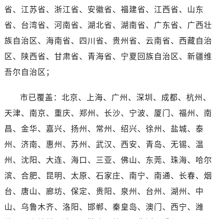
河南省焦作市解放区解放路江诗丹顿售后服务中心（需提前预约）
省、江苏省、浙江省、安徽省、福建省、江西省、山东
河南省开封市鼓楼区中山路江诗丹顿售后服务中心（需提前预约）
省、台湾省、河南省、湖北省、湖南省、广东省、广西壮
河南省洛阳市西工区中州中路与解放路交叉口江诗丹顿售后服务中心（需提前预约）
族自治区、海南省、四川省、贵州省、云南省、西藏自治
河南省漯河市源汇区交通路江诗丹顿售后服务中心（需提前预约）
区、陕西省、甘肃省、青海省、宁夏回族自治区、新疆维
河南省南阳市宛城区范蠡东路与南都路交叉口江诗丹顿售后服务中心（需提前预约）
吾尔自治区；
河南省平顶山市卫东区建设路江诗丹顿售后服务中心（需提前预约）
河南省濮阳市大华龙区开州路绿城路交叉口江诗丹顿售后服务中心（需提前预约）
市已覆盖：北京、上海、广州、深圳、成都、杭州、
河南省三门峡市湖滨区和平路江诗丹顿售后服务中心（需提前预约）
天津、南京、重庆、郑州、长沙、宁波、厦门、福州、南
河南省商丘市梁园区神火大道江诗丹顿售后服务中心（需提前预约）
河南省新乡市红旗区人民路江诗丹顿售后服务中心（需提前预约）
昌、金华、嘉兴、扬州、常州、绍兴、徐州、盐城、泰
河南省信阳市浉河区东方红大道江诗丹顿售后服务中心（需提前预约）
州、济南、惠州、苏州、武汉、西安、青岛、无锡、温
河南省许昌市魏都区建安大道与八龙路交叉口江诗丹顿售后服务中心（需提前预约）
州、沈阳、大连、海口、三亚、佛山、东莞、珠海、哈尔
河南省郑州市二七区民主路10号华润大厦29层2905室江诗丹顿售后服务中心（需提前预约）
滨、合肥、昆明、太原、石家庄、南宁、南通、长春、烟
河南省周口市川汇区七一路江诗丹顿售后服务中心（需提前预约）
台、唐山、廊坊、保定、贵阳、泉州、台州、湖州、中
河南省驻马店市驿城区乐山大道与置地大道交叉口江诗丹顿售后服务中心（需提前预约）
山、乌鲁木齐、洛阳、邯郸、秦皇岛、澳门、西宁、潍
湖北省鄂州市鄂城区文星大道江诗丹顿售后服务中心（需提前预约）