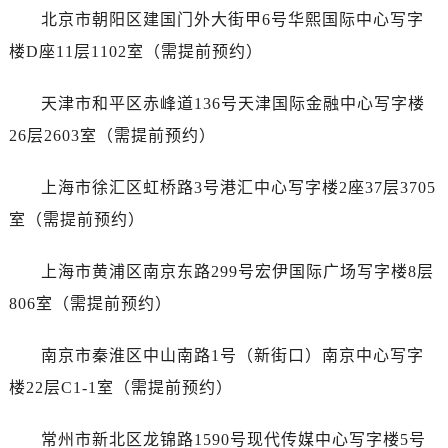
黑龙江省佳木斯市向阳区长安路江诗丹顿售后服务中心（需提前预约）
北京市朝阳区建国门外大街甲6号华熙国际中心写字
黑龙江省牡丹江市东安区太平路江诗丹顿售后服务中心（需提前预约）
楼D座11层1102室（需提前预约）
黑龙江省七台河市桃山区大同街江诗丹顿售后服务中心（需提前预约）
黑龙江省齐齐哈尔市龙沙区龙华路江诗丹顿售后服务中心（需提前预约）
天津市和平区赤峰道136号天津国际金融中心写字楼
黑龙江省双鸭山市尖山区新兴大街江诗丹顿售后服务中心（需提前预约）
26层2603室（需提前预约）
黑龙江省绥化市北林区新华街与康庄路交叉口江诗丹顿售后服务中心（需提前预约）
黑龙江省伊春市伊美区通河路江诗丹顿售后服务中心（需提前预约）
上海市徐汇区虹桥路3号港汇中心写字楼2座37层3705
吉林省白城市洮北区明仁南街江诗丹顿售后服务中心（需提前预约）
室（需提前预约）
吉林省白山市浑江区浑江大街江诗丹顿售后服务中心（需提前预约）
吉林省吉林市船营区河南街江诗丹顿售后服务中心（需提前预约）
上海市黄浦区南京东路299号宏伊国际广场写字楼8层
吉林省辽源市龙山区人民大街江诗丹顿售后服务中心（需提前预约）
806室（需提前预约）
吉林省梅河口市新华街道梅河大街江诗丹顿售后服务中心（需提前预约）
吉林省四平市铁东区紫气大路与南九经街交汇处江诗丹顿售后服务中心（需提前预约）
南京市秦淮区中山南路1号（新街口）南京中心写字
吉林省松原市宁江区五环大街江诗丹顿售后服务中心（需提前预约）
楼22层C1-1室（需提前预约）
吉林省通化市东昌区环通乡江南大街江诗丹顿售后服务中心（需提前预约）
吉林省延边市延吉市解放路江诗丹顿售后服务中心（需提前预约）
常州市新北区龙锦路1590号现代传媒中心写字楼5号