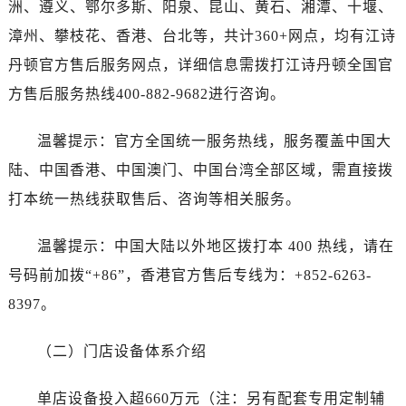
洲、遵义、鄂尔多斯、阳泉、昆山、黄石、湘潭、十堰、
湖南省湘潭市雨湖区莲城大道江诗丹顿售后服务中心（需提前预约）
湖南省益阳市赫山区桃花仑路江诗丹顿售后服务中心（需提前预约）
漳州、攀枝花、香港、台北等，共计360+网点，均有江诗
湖南省永州市冷水滩区永州大道与中兴路交叉口江诗丹顿售后服务中心（需提前预约）
丹顿官方售后服务网点，详细信息需拨打江诗丹顿全国官
湖南省岳阳市岳阳楼区东茅岭路江诗丹顿售后服务中心（需提前预约）
方售后服务热线400-882-9682进行咨询。
湖南省张家界市永定区解放路江诗丹顿售后服务中心（需提前预约）
湖南省长沙市芙蓉区建湘路393号世茂环球金融中心写字楼10层1013室江诗丹顿售后服务中心（需提前预约）
温馨提示：官方全国统一服务热线，服务覆盖中国大
湖南省株洲市芦淞区建设南路江诗丹顿售后服务中心（需提前预约）
陆、中国香港、中国澳门、中国台湾全部区域，需直接拨
甘肃省白银市白银区北京路江诗丹顿售后服务中心（需提前预约）
打本统一热线获取售后、咨询等相关服务。
甘肃省定西市安定区解放路江诗丹顿售后服务中心（需提前预约）
甘肃省敦煌市沙州镇阳关中路江诗丹顿售后服务中心（需提前预约）
温馨提示：中国大陆以外地区拨打本 400 热线，请在
甘肃省合作市人民街江诗丹顿售后服务中心（需提前预约）
号码前加拨“+86”，香港官方售后专线为：+852-6263-
甘肃省嘉峪关市雄关区新华中路江诗丹顿售后服务中心（需提前预约）
8397。
甘肃省金昌市金川区北京路江诗丹顿售后服务中心（需提前预约）
甘肃省酒泉市肃州区西大街江诗丹顿售后服务中心（需提前预约）
（二）门店设备体系介绍
甘肃省临夏市城南街道团结路江诗丹顿售后服务中心（需提前预约）
甘肃省陇南市武都区人民路江诗丹顿售后服务中心（需提前预约）
单店设备投入超660万元（注：另有配套专用定制辅