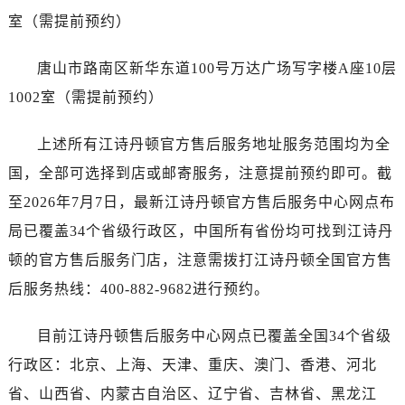
广西壮族自治区玉林市玉州区金玉路江诗丹顿售后服务中心（需提前预约）
室（需提前预约）
海南省儋州市儋州市那大镇兰洋北路江诗丹顿售后服务中心（需提前预约）
海南省东方市八所镇解放西路江诗丹顿售后服务中心（需提前预约）
唐山市路南区新华东道100号万达广场写字楼A座10层
海南省琼海市嘉积镇东风路江诗丹顿售后服务中心（需提前预约）
1002室（需提前预约）
海南省三沙市西沙区西沙群岛永兴岛北京路江诗丹顿售后服务中心（需提前预约）
海南省三亚市吉阳区迎宾路江诗丹顿售后服务中心（需提前预约）
上述所有江诗丹顿官方售后服务地址服务范围均为全
海南省万宁市万城镇解放路江诗丹顿售后服务中心（需提前预约）
国，全部可选择到店或邮寄服务，注意提前预约即可。截
海南省文昌市文城镇教育东路江诗丹顿售后服务中心（需提前预约）
至2026年7月7日，最新江诗丹顿官方售后服务中心网点布
海南省五指山市通什镇三月三大道江诗丹顿售后服务中心（需提前预约）
局已覆盖34个省级行政区，中国所有省份均可找到江诗丹
香港特别行政区尖沙咀区油尖旺区广东道江诗丹顿售后服务中心（需提前预约）
顿的官方售后服务门店，注意需拨打江诗丹顿全国官方售
香港特别行政区金钟区中西区金钟道江诗丹顿售后服务中心（需提前预约）
香港特别行政区九龙区油尖旺区弥敦道江诗丹顿售后服务中心（需提前预约）
后服务热线：400-882-9682进行预约。
香港特别行政区铜锣湾区湾仔区轩尼诗道江诗丹顿售后服务中心（需提前预约）
目前江诗丹顿售后服务中心网点已覆盖全国34个省级
河南省安阳市文峰区解放大道江诗丹顿售后服务中心（需提前预约）
河南省鹤壁市淇滨区九州路江诗丹顿售后服务中心（需提前预约）
行政区：北京、上海、天津、重庆、澳门、香港、河北
河南省济源市沁园街道济水大道江诗丹顿售后服务中心（需提前预约）
省、山西省、内蒙古自治区、辽宁省、吉林省、黑龙江