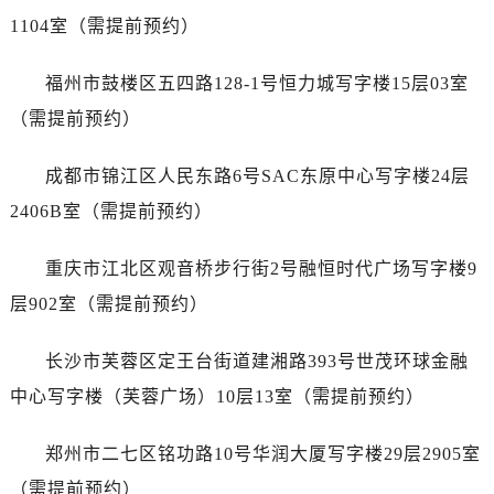
安徽省黄山市屯溪区黄山西路江诗丹顿售后服务中心（需提前预约）
1104室（需提前预约）
安徽省六安市金安区解放中路江诗丹顿售后服务中心（需提前预约）
安徽省马鞍山市雨山区湖南西路江诗丹顿售后服务中心（需提前预约）
福州市鼓楼区五四路128-1号恒力城写字楼15层03室
安徽省宿州市埇桥区人民中路江诗丹顿售后服务中心（需提前预约）
（需提前预约）
安徽省铜陵市铜官区石城大道江诗丹顿售后服务中心（需提前预约）
安徽省芜湖市镜湖区中山路步行街江诗丹顿售后服务中心（需提前预约）
成都市锦江区人民东路6号SAC东原中心写字楼24层
安徽省宣城市宣州区叠嶂西路江诗丹顿售后服务中心（需提前预约）
2406B室（需提前预约）
福建省龙岩市新罗区九一南路江诗丹顿售后服务中心（需提前预约）
福建省南平市建阳区人民西路江诗丹顿售后服务中心（需提前预约）
重庆市江北区观音桥步行街2号融恒时代广场写字楼9
福建省宁德市蕉城区天湖东路江诗丹顿售后服务中心（需提前预约）
层902室（需提前预约）
福建省莆田市城厢区霞林街道荔华东大道江诗丹顿售后服务中心（需提前预约）
福建省三明市三元区东乾二路江诗丹顿售后服务中心（需提前预约）
长沙市芙蓉区定王台街道建湘路393号世茂环球金融
福建省漳州市龙文区步港路江诗丹顿售后服务中心（需提前预约）
中心写字楼（芙蓉广场）10层13室（需提前预约）
江苏省常州市新北区龙锦路1590号现代传媒中心5号楼10层1008室江诗丹顿售后服务中心（需提前预约）
江苏省淮安市清江浦区淮海北路江诗丹顿售后服务中心（需提前预约）
郑州市二七区铭功路10号华润大厦写字楼29层2905室
江苏省连云港市海州区通灌北路江诗丹顿售后服务中心（需提前预约）
（需提前预约）