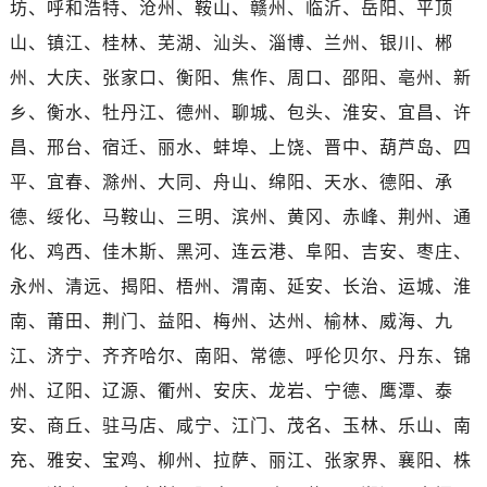
坊、呼和浩特、沧州、鞍山、赣州、临沂、岳阳、平顶
湖北省黄冈市黄州区赤壁大道江诗丹顿售后服务中心（需提前预约）
湖北省黄石市黄石港区武汉路江诗丹顿售后服务中心（需提前预约）
山、镇江、桂林、芜湖、汕头、淄博、兰州、银川、郴
湖北省荆门市东宝中天街步行街江诗丹顿售后服务中心（需提前预约）
州、大庆、张家口、衡阳、焦作、周口、邵阳、亳州、新
湖北省荆州市荆州区荆中路江诗丹顿售后服务中心（需提前预约）
乡、衡水、牡丹江、德州、聊城、包头、淮安、宜昌、许
湖北省十堰市茅箭区人民北路江诗丹顿售后服务中心（需提前预约）
昌、邢台、宿迁、丽水、蚌埠、上饶、晋中、葫芦岛、四
湖北省随州市曾都区青年路江诗丹顿售后服务中心（需提前预约）
平、宜春、滁州、大同、舟山、绵阳、天水、德阳、承
湖北省咸宁市咸安区长安大道江诗丹顿售后服务中心（需提前预约）
德、绥化、马鞍山、三明、滨州、黄冈、赤峰、荆州、通
湖北省襄阳市樊城区长虹路与人民路交叉口江诗丹顿售后服务中心（需提前预约）
化、鸡西、佳木斯、黑河、连云港、阜阳、吉安、枣庄、
湖北省孝感市孝南区复兴大道江诗丹顿售后服务中心（需提前预约）
湖北省宜昌市西陵区夷陵大道与港窑路江诗丹顿售后服务中心（需提前预约）
永州、清远、揭阳、梧州、渭南、延安、长治、运城、淮
湖南省常德市武陵区人民路江诗丹顿售后服务中心（需提前预约）
南、莆田、荆门、益阳、梅州、达州、榆林、威海、九
湖南省郴州市北湖区国庆北路江诗丹顿售后服务中心（需提前预约）
江、济宁、齐齐哈尔、南阳、常德、呼伦贝尔、丹东、锦
湖南省衡阳市雁峰区解放路江诗丹顿售后服务中心（需提前预约）
州、辽阳、辽源、衢州、安庆、龙岩、宁德、鹰潭、泰
湖南省怀化市鹤城区迎丰中路江诗丹顿售后服务中心（需提前预约）
安、商丘、驻马店、咸宁、江门、茂名、玉林、乐山、南
湖南省娄底市娄星区长青街江诗丹顿售后服务中心（需提前预约）
充、雅安、宝鸡、柳州、拉萨、丽江、张家界、襄阳、株
湖南省邵阳市双清区东风路江诗丹顿售后服务中心（需提前预约）