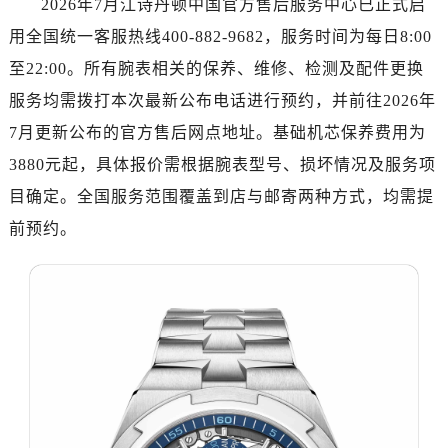
2026年7月江诗丹顿中国官方售后服务中心已正式启
金华市金东区东市南街777号金华万达广场写字楼4号楼22层2209室（需提前预约）
用全国统一客服热线400-882-9682，服务时间为每日8:00
绍兴市越城区胜利东路379号世茂天际中心写字楼8层805室（需提前预约）
嘉兴市南湖区广益路705号嘉兴世界贸易中心写字楼A座13层1304室（需提前预约）
至22:00。所有腕表相关的保养、维修、检测及配件更换
南昌市红谷滩新区红谷中大道998号绿地双子塔（中央广场）A1座办公楼14层07室（需提前预约）
服务均需拨打本次最新公布电话进行预约，并前往2026年
济南市历下区经十路11111号华润中心写字楼（万象城）15层1508室（需提前预约）
7月更新公布的官方售后网点地址。基础机芯保养费用为
广州市天河区天河路230号万菱汇国际中心写字楼A塔7层704室（需提前预约）
3880元起，具体报价需根据腕表型号、损坏情况及服务项
广州市越秀区环市东路371-375号世界贸易中心大厦南塔写字楼15层07室（需提前预约）
目确定。全国服务范围覆盖到店与邮寄两种方式，均需提
深圳市罗湖区深南东路5001号华润大厦写字楼17层1701室（需提前预约）
前预约。
惠州市惠城区江北文昌一路7号华贸大厦写字楼1座30层05室（需提前预约）
厦门市思明区湖滨东路95号华润大厦写字楼B座11层1104室（需提前预约）
福州市鼓楼区五四路128-1号恒力城写字楼15层03室（需提前预约）
成都市锦江区人民东路6号SAC东原中心写字楼24层2406B室（需提前预约）
重庆市江北区观音桥步行街2号融恒时代广场写字楼9层902室（需提前预约）
长沙市芙蓉区定王台街道建湘路393号世茂环球金融中心写字楼（芙蓉广场）10层13室（需提前预约）
郑州市二七区铭功路10号华润大厦写字楼29层2905室（需提前预约）
太原市迎泽区解放路15号亨得利名表服务中心（品牌授权店）3层整层（需提前预约）