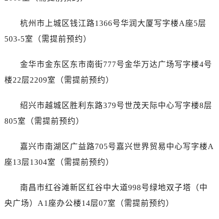
河北省保定市竞秀区朝阳北大街北国先天下江诗丹顿售后服务中心（需提前预约）
内蒙古自治区阿拉善盟市左旗土尔扈特大街江诗丹顿售后服务中心（需提前预约）
杭州市上城区钱江路1366号华润大厦写字楼A座5层
内蒙古自治区巴彦淖尔市临河区新华街江诗丹顿售后服务中心（需提前预约）
503-5室（需提前预约）
内蒙古自治区包头市青山区幸福路甲3号王府井百货名表维修江诗丹顿售后服务中心（需提前预约）
内蒙古自治区赤峰市红山区哈达街江诗丹顿售后服务中心（需提前预约）
金华市金东区东市南街777号金华万达广场写字楼4号
内蒙古自治区鄂尔多斯市东胜区伊金霍洛街江诗丹顿售后服务中心（需提前预约）
楼22层2209室（需提前预约）
内蒙古自治区呼伦贝尔市海拉尔区中央街江诗丹顿售后服务中心（需提前预约）
内蒙古自治区通辽市科尔沁区明仁大街江诗丹顿售后服务中心（需提前预约）
绍兴市越城区胜利东路379号世茂天际中心写字楼8层
内蒙古自治区乌海市海勃湾区人民南路江诗丹顿售后服务中心（需提前预约）
805室（需提前预约）
内蒙古自治区乌兰察布市集宁区恩和大街江诗丹顿售后服务中心（需提前预约）
内蒙古自治区锡林郭勒盟市锡林浩特市光明街与额尔敦路交叉口江诗丹顿售后服务中心（需提前预约）
嘉兴市南湖区广益路705号嘉兴世界贸易中心写字楼A
内蒙古自治区兴安盟市乌兰浩特市兴安大街江诗丹顿售后服务中心（需提前预约）
座13层1304室（需提前预约）
山西省大同市平城区迎宾街江诗丹顿售后服务中心（需提前预约）
山西省晋城市城区黄华街江诗丹顿售后服务中心（需提前预约）
南昌市红谷滩新区红谷中大道998号绿地双子塔（中
山西省晋中市榆次区顺城街江诗丹顿售后服务中心（需提前预约）
央广场）A1座办公楼14层07室（需提前预约）
山西省临汾市尧都区解放路江诗丹顿售后服务中心（需提前预约）