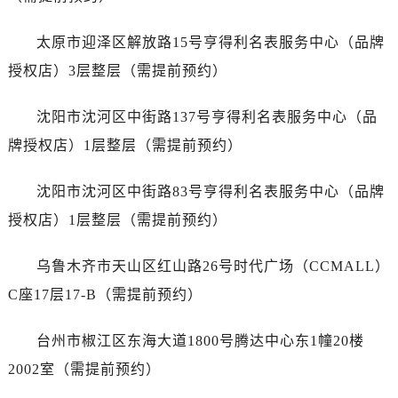
江苏省南京市秦淮区中山南路1号南京中心22层22-C1-C3室江诗丹顿售后服务中心（需提前预约）
江苏省宿迁市宿城区西湖路江诗丹顿售后服务中心（需提前预约）
太原市迎泽区解放路15号亨得利名表服务中心（品牌
江苏省泰州市海陵区永定东路399号置地商务中心东塔（华润万象城）17层1706室江诗丹顿售后服务中心（需提前预约）
授权店）3层整层（需提前预约）
江苏省徐州市鼓楼区淮海东路29号苏宁广场IFC国际金融中心35层3508室江诗丹顿售后服务中心（需提前预约）
江苏省盐城市盐都区世纪大道5号盐城金融城写字楼1号楼16层1604室江诗丹顿售后服务中心（需提前预约）
沈阳市沈河区中街路137号亨得利名表服务中心（品
江苏省扬州市邗江区国展路29号星耀天地写字楼1号楼18层1803室江诗丹顿售后服务中心（需提前预约）
牌授权店）1层整层（需提前预约）
江苏省镇江市京口区中山东路江诗丹顿售后服务中心（需提前预约）
江西省抚州市临川区赣东大道江诗丹顿售后服务中心（需提前预约）
沈阳市沈河区中街路83号亨得利名表服务中心（品牌
江西省赣州市章贡区文清路江诗丹顿售后服务中心（需提前预约）
授权店）1层整层（需提前预约）
江西省吉安市吉州区井冈山大道江诗丹顿售后服务中心（需提前预约）
江西省景德镇市珠山区珠山中路江诗丹顿售后服务中心（需提前预约）
乌鲁木齐市天山区红山路26号时代广场（CCMALL）
江西省九江市浔阳区浔阳路江诗丹顿售后服务中心（需提前预约）
C座17层17-B（需提前预约）
江西省南昌市红谷滩新区红谷中大道998号绿地双子塔（中央广场）A1座办公楼14层1407室江诗丹顿售后服务中心（需提前预约）
江西省萍乡市安源区萍安北大道与康庄路交叉口江诗丹顿售后服务中心（需提前预约）
台州市椒江区东海大道1800号腾达中心东1幢20楼
江西省上饶市信州区滨江西路江诗丹顿售后服务中心（需提前预约）
2002室（需提前预约）
江西省新余市渝水区北湖西路江诗丹顿售后服务中心（需提前预约）