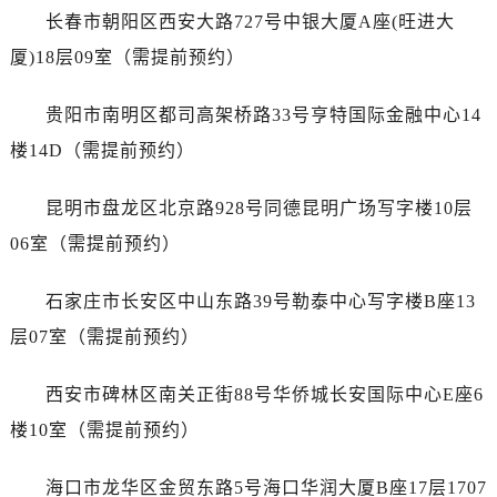
广东省阳江市江城区东风一路江诗丹顿售后服务中心（需提前预约）
长春市朝阳区西安大路727号中银大厦A座(旺进大
广东省云浮市云城区金山路江诗丹顿售后服务中心（需提前预约）
厦)18层09室（需提前预约）
广东省湛江市赤坎区观海北路江诗丹顿售后服务中心（需提前预约）
广东省肇庆市端州区信安大道与砚都大道交汇处江诗丹顿售后服务中心（需提前预约）
贵阳市南明区都司高架桥路33号亨特国际金融中心14
广西壮族自治区百色市右江区中山二路江诗丹顿售后服务中心（需提前预约）
楼14D（需提前预约）
广西壮族自治区北海市海城区北京路江诗丹顿售后服务中心（需提前预约）
广西壮族自治区崇左市江州区石景林街道友谊大道与丽川路交汇处江诗丹顿售后服务中心（需提前预约）
昆明市盘龙区北京路928号同德昆明广场写字楼10层
广西壮族自治区防城港市港口区金花茶大道江诗丹顿售后服务中心（需提前预约）
06室（需提前预约）
广西壮族自治区贵港市港北区港城街道布山大道与仙衣路交叉口江诗丹顿售后服务中心（需提前预约）
广西壮族自治区桂林市秀峰区红岭路江诗丹顿售后服务中心（需提前预约）
石家庄市长安区中山东路39号勒泰中心写字楼B座13
广西壮族自治区河池市金城江区金城江街道朝阳路江诗丹顿售后服务中心（需提前预约）
层07室（需提前预约）
广西壮族自治区贺州市八步区城东街道灵峰南路江诗丹顿售后服务中心（需提前预约）
广西壮族自治区来宾市兴宾区桂中大道江诗丹顿售后服务中心（需提前预约）
西安市碑林区南关正街88号华侨城长安国际中心E座6
广西壮族自治区柳州市城中区中山中路江诗丹顿售后服务中心（需提前预约）
楼10室（需提前预约）
广西壮族自治区钦州市钦南区金海湾东大街江诗丹顿售后服务中心（需提前预约）
广西壮族自治区梧州市万秀区龙湖镇高旺路江诗丹顿售后服务中心（需提前预约）
海口市龙华区金贸东路5号海口华润大厦B座17层1707