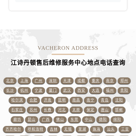
山西省临汾市尧都区解放路江诗丹顿售后服务中心（需提前预约）
山西省吕梁市离石区永宁中路与建设街交叉口江诗丹顿售后服务中心（需提前预约）
山西省朔州市朔城区怡西路与鄯阳西街交汇处江诗丹顿售后服务中心（需提前预约）
山西省忻州市忻府区和平东街与七一南路交叉口江诗丹顿售后服务中心（需提前预约）
山西省阳泉市郊区平阳东街与新城大道交叉口江诗丹顿售后服务中心（需提前预约）
山西省运城市盐湖区河东街江诗丹顿售后服务中心（需提前预约）
VACHERON ADDRESS
山西省长治市潞州区英雄中路江诗丹顿售后服务中心（需提前预约）
江诗丹顿售后维修服务中心地点电话查询
山西省太原市迎泽区迎泽街道解放路15号亨得利名表维修授权店3楼江诗丹顿售后服务中心（需提前预约）
天津市和平区赤峰道136号天津国际金融中心26层2603室江诗丹顿售后服务中心（需提前预约）
安徽省安庆市迎江区人民路江诗丹顿售后服务中心（需提前预约）
北京
上海
广州
深圳
天津
成都
重庆
南京
郑州
安徽省蚌埠市蚌山区淮河路江诗丹顿售后服务中心（需提前预约）
长沙
杭州
宁波
厦门
武汉
西安
大连
福州
贵阳
安徽省亳州市谯城区魏武大道江诗丹顿售后服务中心（需提前预约）
哈尔滨
合肥
济南
昆明
南昌
南宁
青岛
沈阳
安徽省池州市贵池区长江路江诗丹顿售后服务中心（需提前预约）
石家庄
苏州
长春
河北
太原
保定
唐山
邯郸
安徽省滁州市琅琊区南谯北路江诗丹顿售后服务中心（需提前预约）
廊坊
昆山
广西
佛山
东莞
中山
德阳
绵阳
安徽省阜阳市颍州区颍州北路江诗丹顿售后服务中心（需提前预约）
齐齐哈尔
呼和浩特
吉林
无锡
芜湖
珠海
汕头
三亚
安徽省淮北市相山区淮海路江诗丹顿售后服务中心（需提前预约）