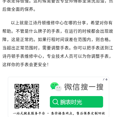
手表走得很慢。这时候需要去专业师傅那里清洗加油，然
青岛市南区山东路6号华润大厦B座22层04室（需提前预约）
后做全面的保养。
烟台市芝罘区胜利路139号万达金融中心A座907室（需提前预约）
长春市朝阳区西安大路727号中银大厦A座(旺进大厦)18层09室（需提前预约）
以上就是江诗丹顿维修中心在哪的分享，希望对你有
贵阳市南明区都司高架桥路33号亨特国际金融中心14楼14D（需提前预约）
帮助。不管是什么牌子的手表，在运行的时候都会出现故
昆明市盘龙区北京路928号同德昆明广场写字楼10层06室（需提前预约）
石家庄市长安区中山东路39号勒泰中心写字楼B座13层07室（需提前预约）
障，这是正常的。如果行程时间误差在范围内，则合格。
西安市碑林区南关正街88号华侨城长安国际中心E座6楼10室（需提前预约）
当超出正常范围时，需要调整手表。你可以把手表送到江
海口市龙华区金贸东路5号海口华润大厦B座17层1707室（需提前预约）
诗丹顿手表维修中心，专业技术人员可以为你调整手表，
唐山市路南区新华东道100号万达广场写字楼A座10层1002室（需提前预约）
这样你的手表会更安全！
台州市椒江区东海大道1800号腾达中心东1幢20楼2002室（需提前预约）
内蒙古自治区呼和浩特市玉泉区大学西街70号华润万象城写字楼（鄂尔多斯大厦）23层2326室（需提前预约）
甘肃省兰州市七里河区西津西路16号兰州中心写字楼21层2102室（需提前预约）
重庆市解放碑渝中区民权路28号英利国际金融中心写字楼20层01室（需提前预约）
黑龙江省大庆市萨尔图区会战大街江诗丹顿售后服务中心（需提前预约）
黑龙江省鹤岗市向阳区红军路江诗丹顿售后服务中心（需提前预约）
黑龙江省黑河市爱辉区中央街江诗丹顿售后服务中心（需提前预约）