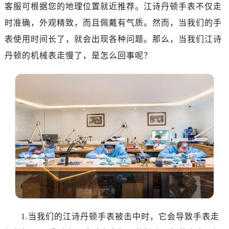
杭州市上城区钱江路1366号华润大厦写字楼A座5层503-5室（需提前预约）
客服可根据您的地理位置就近推荐。江诗丹顿手表不仅走
金华市金东区东市南街777号金华万达广场写字楼4号楼22层2209室（需提前预约）
时准确，外观精致，而且佩戴有气质。然而，当我们的手
绍兴市越城区胜利东路379号世茂天际中心写字楼8层805室（需提前预约）
表使用时间长了，就会出现各种问题。那么，当我们江诗
嘉兴市南湖区广益路705号嘉兴世界贸易中心写字楼A座13层1304室（需提前预约）
丹顿的机械表走慢了，是怎么回事呢？
南昌市红谷滩新区红谷中大道998号绿地双子塔（中央广场）A1座办公楼14层07室（需提前预约）
济南市历下区经十路11111号华润中心写字楼（万象城）15层1508室（需提前预约）
广州市天河区天河路230号万菱汇国际中心写字楼A塔7层704室（需提前预约）
广州市越秀区环市东路371-375号世界贸易中心大厦南塔写字楼15层07室（需提前预约）
深圳市罗湖区深南东路5001号华润大厦写字楼17层1701室（需提前预约）
惠州市惠城区江北文昌一路7号华贸大厦写字楼1座30层05室（需提前预约）
厦门市思明区湖滨东路95号华润大厦写字楼B座11层1104室（需提前预约）
福州市鼓楼区五四路128-1号恒力城写字楼15层03室（需提前预约）
成都市锦江区人民东路6号SAC东原中心写字楼24层2406B室（需提前预约）
重庆市江北区观音桥步行街2号融恒时代广场写字楼9层902室（需提前预约）
长沙市芙蓉区定王台街道建湘路393号世茂环球金融中心写字楼（芙蓉广场）10层13室（需提前预约）
1.当我们的江诗丹顿手表被击中时，它会导致手表走
郑州市二七区铭功路10号华润大厦写字楼29层2905室（需提前预约）