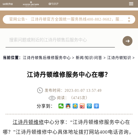
2026年7月江诗丹顿中国区售后服务网络优化升级公告

2026年7月江诗丹顿全国官方售后客户服务热线：400-882-9682
▲
官网公告>
江诗丹顿官方全国统一服务热线400-882-9682，服务覆盖中国大陆、香港、澳门、台湾全部区域（非大陆需加拨“+86”）
▼
2026年7月江诗丹顿售后服务中心最新网点地址：
北京市东城区东长安街1号东方广场写字楼W3座6层602室（需提前预约）
北京市朝阳区建国门外大街甲6号华熙国际中心写字楼D座11层1102室（需提前预约）
天津市和平区赤峰道136号天津国际金融中心写字楼26层2603室（需提前预约）
当前位置：
江诗丹顿售后维修服务中心
>
新闻/知识/问答
>
江诗丹顿知识
>
上海市徐汇区虹桥路3号港汇中心写字楼2座37层3705室（需提前预约）
上海市黄浦区南京东路299号宏伊国际广场写字楼8层806室（需提前预约）
江诗丹顿维修服务中心在哪？
南京市秦淮区中山南路1号（新街口）南京中心写字楼22层C1-1室（需提前预约）
常州市新北区龙锦路1590号现代传媒中心写字楼5号楼10层1008室（需提前预约）
发布时间：2023-01-07 13:57:49
徐州市鼓楼区淮海东路29号苏宁广场IFC国际金融中心写字楼35层3508室（需提前预约）
阅读：（
4745次）
扬州市邗江区国展路29号星耀天地写字楼1号楼18层1803室（需提前预约）
分享到：
盐城市盐都区世纪大道5号盐城金融城写字楼1号楼16层1604室（需提前预约）
江诗丹顿维修
中心分享：“江诗丹顿维修服务中心在
泰州市海陵区永定东路399号置地商务中心东塔写字楼（华润万象城）17层1706室（需提前预约）
哪？”江诗丹顿维修中心具体地址拨打网站400电话咨询，
宁波市江北区大闸南路500号来福士广场办公楼20层2009室（需提前预约）