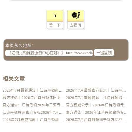
黑龙江省鸡西市鸡冠区红军路江诗丹顿售后服务中心（需提前预约）
黑龙江省佳木斯市向阳区长安路江诗丹顿售后服务中心（需提前预约）
5
黑龙江省牡丹江市东安区太平路江诗丹顿售后服务中心（需提前预约）
赞一下
去提问
黑龙江省七台河市桃山区大同街江诗丹顿售后服务中心（需提前预约）
黑龙江省齐齐哈尔市龙沙区龙华路江诗丹顿售后服务中心（需提前预约）
黑龙江省双鸭山市尖山区新兴大街江诗丹顿售后服务中心（需提前预约）
本页永久地址：
黑龙江省绥化市北林区新华街与康庄路交叉口江诗丹顿售后服务中心（需提前预约）
一键复制
黑龙江省伊春市伊美区通河路江诗丹顿售后服务中心（需提前预约）
吉林省白城市洮北区明仁南街江诗丹顿售后服务中心（需提前预约）
吉林省白山市浑江区浑江大街江诗丹顿售后服务中心（需提前预约）
相关文章
吉林省吉林市船营区河南街江诗丹顿售后服务中心（需提前预约）
2026年7月最新通知｜江诗丹顿南通官方专柜客户服务中心热线更新
2026年7月最新官方公示｜江诗丹顿岳阳专柜客户服务电话与门店名单大全
吉林省辽源市龙山区人民大街江诗丹顿售后服务中心（需提前预约）
官方核验｜2026年江诗丹顿沈阳专柜服务热线7月最新公示，附专柜攻略
2026年7月重磅信息｜江诗丹顿绍兴官方专柜客户服务热线及信息公示
吉林省梅河口市新华街道梅河大街江诗丹顿售后服务中心（需提前预约）
官方通告：江诗丹顿2026年三亚专柜客户服务热线升级，7月最新门店公布
官方权威公示｜2026年江诗丹顿专柜服务网络焕新：武汉门店客服热线全核验
吉林省四平市铁东区紫气大路与南九经街交汇处江诗丹顿售后服务中心（需提前预约）
江诗丹顿赣州官方专柜2026年7月客户服务热线公告｜权威信息核验指南
官方通告｜2026年江诗丹顿廊坊专柜客户服务电话已更新（7月最新）
吉林省松原市宁江区五环大街江诗丹顿售后服务中心（需提前预约）
2026年7月权威指南｜江诗丹顿湖州官方专柜门店信息，客户热线全攻略
2026年7月江诗丹顿南宁官方专柜客户服务攻略｜热线电话+门店名录
吉林省通化市东昌区环通乡江南大街江诗丹顿售后服务中心（需提前预约）