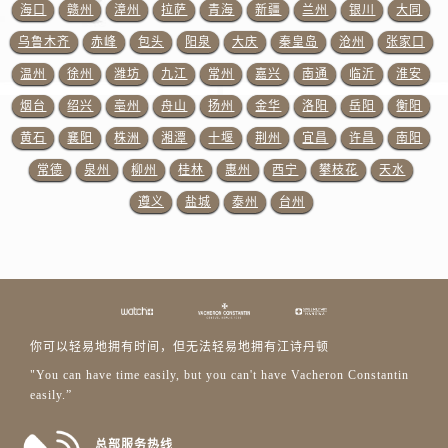
安徽省淮南市田家庵区国庆中路江诗丹顿售后服务中心（需提前预约）
海口
赣州
漳州
拉萨
青海
新疆
兰州
银川
大同
安徽省黄山市屯溪区黄山西路江诗丹顿售后服务中心（需提前预约）
乌鲁木齐
赤峰
包头
阳泉
大庆
秦皇岛
沧州
张家口
安徽省六安市金安区解放中路江诗丹顿售后服务中心（需提前预约）
温州
徐州
潍坊
九江
常州
嘉兴
南通
临沂
淮安
安徽省马鞍山市雨山区湖南西路江诗丹顿售后服务中心（需提前预约）
烟台
绍兴
亳州
舟山
扬州
金华
洛阳
岳阳
衡阳
安徽省宿州市埇桥区人民中路江诗丹顿售后服务中心（需提前预约）
黄石
襄阳
株洲
湘潭
十堰
荆州
宜昌
许昌
南阳
安徽省铜陵市铜官区石城大道江诗丹顿售后服务中心（需提前预约）
常德
泉州
柳州
桂林
惠州
西宁
攀枝花
天水
安徽省芜湖市镜湖区中山路步行街江诗丹顿售后服务中心（需提前预约）
遵义
盐城
泰州
台州
安徽省宣城市宣州区叠嶂西路江诗丹顿售后服务中心（需提前预约）
福建省龙岩市新罗区九一南路江诗丹顿售后服务中心（需提前预约）
福建省南平市建阳区人民西路江诗丹顿售后服务中心（需提前预约）
福建省宁德市蕉城区天湖东路江诗丹顿售后服务中心（需提前预约）
福建省莆田市城厢区霞林街道荔华东大道江诗丹顿售后服务中心（需提前预约）
福建省三明市三元区东乾二路江诗丹顿售后服务中心（需提前预约）
你可以轻易地拥有时间，但无法轻易地拥有江诗丹顿
福建省漳州市龙文区步港路江诗丹顿售后服务中心（需提前预约）
"You can have time easily, but you can't have Vacheron Constantin
easily.”
江苏省常州市新北区龙锦路1590号现代传媒中心5号楼10层1008室江诗丹顿售后服务中心（需提前预约）
江苏省淮安市清江浦区淮海北路江诗丹顿售后服务中心（需提前预约）
总部服务热线