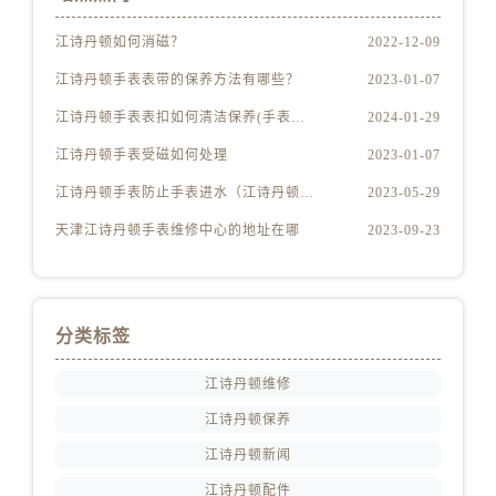
北京市东城区东长安街1号王府井东方广场W3座6层602室江诗丹顿售后服务中心（需提前预约）
河北省保定市竞秀区朝阳北大街北国先天下江诗丹顿售后服务中心（需提前预约）
江诗丹顿如何消磁？
2022-12-09
内蒙古自治区阿拉善盟市左旗土尔扈特大街江诗丹顿售后服务中心（需提前预约）
江诗丹顿手表表带的保养方法有哪些？
2023-01-07
内蒙古自治区巴彦淖尔市临河区新华街江诗丹顿售后服务中心（需提前预约）
江诗丹顿手表表扣如何清洁保养(手表爱好者必备的清洁保养技巧)
2024-01-29
内蒙古自治区包头市青山区幸福路甲3号王府井百货名表维修江诗丹顿售后服务中心（需提前预约）
江诗丹顿手表受磁如何处理
2023-01-07
内蒙古自治区赤峰市红山区哈达街江诗丹顿售后服务中心（需提前预约）
江诗丹顿手表防止手表进水（江诗丹顿手表怎么预防进水）
2023-05-29
内蒙古自治区鄂尔多斯市东胜区伊金霍洛街江诗丹顿售后服务中心（需提前预约）
内蒙古自治区呼伦贝尔市海拉尔区中央街江诗丹顿售后服务中心（需提前预约）
天津江诗丹顿手表维修中心的地址在哪
2023-09-23
内蒙古自治区通辽市科尔沁区明仁大街江诗丹顿售后服务中心（需提前预约）
内蒙古自治区乌海市海勃湾区人民南路江诗丹顿售后服务中心（需提前预约）
内蒙古自治区乌兰察布市集宁区恩和大街江诗丹顿售后服务中心（需提前预约）
分类标签
内蒙古自治区锡林郭勒盟市锡林浩特市光明街与额尔敦路交叉口江诗丹顿售后服务中心（需提前预约）
内蒙古自治区兴安盟市乌兰浩特市兴安大街江诗丹顿售后服务中心（需提前预约）
江诗丹顿维修
山西省大同市平城区迎宾街江诗丹顿售后服务中心（需提前预约）
江诗丹顿保养
山西省晋城市城区黄华街江诗丹顿售后服务中心（需提前预约）
江诗丹顿新闻
山西省晋中市榆次区顺城街江诗丹顿售后服务中心（需提前预约）
江诗丹顿配件