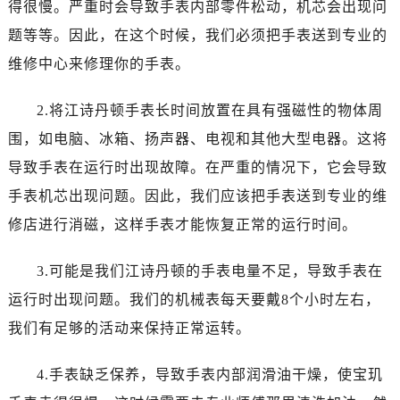
得很慢。严重时会导致手表内部零件松动，机芯会出现问
太原市迎泽区解放路15号亨得利名表服务中心（品牌授权店）3层整层（需提前预约）
沈阳市沈河区中街路137号亨得利名表服务中心（品牌授权店）1层整层（需提前预约）
题等等。因此，在这个时候，我们必须把手表送到专业的
沈阳市沈河区中街路83号亨得利名表服务中心（品牌授权店）1层整层（需提前预约）
维修中心来修理你的手表。
乌鲁木齐市天山区红山路26号时代广场（CCMALL）C座17层17-B（需提前预约）
温州市鹿城区锦绣路1067号置信广场10层1015室（需提前预约）
2.将江诗丹顿手表长时间放置在具有强磁性的物体周
哈尔滨市道里区友谊西路600号富力中心T2座写字楼29层03室（需提前预约）
围，如电脑、冰箱、扬声器、电视和其他大型电器。这将
大连市中山区人民路15号国际金融大厦7层G室（需提前预约）
导致手表在运行时出现故障。在严重的情况下，它会导致
佛山市禅城区季华五路57号万科金融中心C座12层1205室（需提前预约）
手表机芯出现问题。因此，我们应该把手表送到专业的维
东莞市东城街道鸿福东路1号民盈国贸中心T1写字楼9层907室（需提前预约）
修店进行消磁，这样手表才能恢复正常的运行时间。
无锡市梁溪区人民中路139号恒隆广场写字楼1座11层1104室（需提前预约）
南通市崇川区工农路57号圆融广场写字楼16层1603室（需提前预约）
3.可能是我们江诗丹顿的手表电量不足，导致手表在
苏州市苏州工业园区星港街199号苏州中心办公楼C座22层08室（需提前预约）
运行时出现问题。我们的机械表每天要戴8个小时左右，
武汉市江汉区解放大道686号世界贸易大厦38层09室（需提前预约）
我们有足够的活动来保持正常运转。
南宁市青秀区金湖路59号地王大厦12楼1224室（需提前预约）
合肥市蜀山区潜山路111号万象城华润大厦B座12楼03室（需提前预约）
4.手表缺乏保养，导致手表内部润滑油干燥，使宝玑
泉州市丰泽区宝洲路729号浦西万达中心写字楼A座7楼709室（需提前预约）