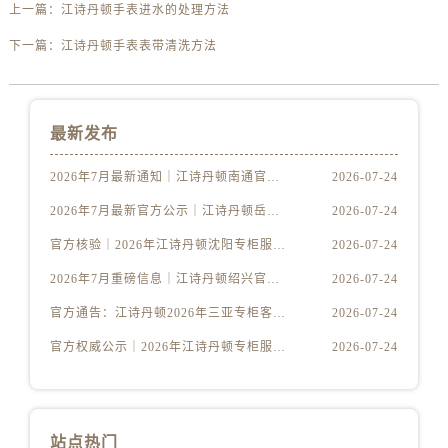
吉林省延边市延吉市解放路江诗丹顿售后服务中心（需提前预约）
上一篇：
江诗丹顿手表进水的处理方法
辽宁省鞍山市铁东区站前街江诗丹顿售后服务中心（需提前预约）
下一篇：
江诗丹顿手表表带清洗方法
辽宁省本溪市平山区胜利路江诗丹顿售后服务中心（需提前预约）
辽宁省朝阳市双塔区新华路江诗丹顿售后服务中心（需提前预约）
辽宁省丹东市振兴区七经街江诗丹顿售后服务中心（需提前预约）
最新发布
辽宁省抚顺市新抚区东一路江诗丹顿售后服务中心（需提前预约）
辽宁省阜新市海州区解放大街江诗丹顿售后服务中心（需提前预约）
2026年7月最新通知｜江诗丹顿南通官方专柜客户服务中心热线更新
2026-07-24
辽宁省葫芦岛市连山区中央路江诗丹顿售后服务中心（需提前预约）
2026年7月最新官方公示｜江诗丹顿岳阳专柜客户服务电话与门店名单大全
2026-07-24
辽宁省锦州市古塔区中央大街江诗丹顿售后服务中心（需提前预约）
官方核验｜2026年江诗丹顿沈阳专柜服务热线7月最新公示，附专柜攻略
2026-07-24
辽宁省辽阳市白塔区新运大街江诗丹顿售后服务中心（需提前预约）
2026年7月重磅信息｜江诗丹顿绍兴官方专柜客户服务热线及信息公示
2026-07-24
辽宁省盘锦市兴隆台区石油大街江诗丹顿售后服务中心（需提前预约）
官方通告：江诗丹顿2026年三亚专柜客户服务热线升级，7月最新门店公布
2026-07-24
辽宁省铁岭市银州区南马路江诗丹顿售后服务中心（需提前预约）
辽宁省营口市站前区市府路与渤海大街交叉口江诗丹顿售后服务中心（需提前预约）
官方权威公示｜2026年江诗丹顿专柜服务网络焕新：武汉门店客服热线全核验
2026-07-24
辽宁省沈阳市沈河区中街路137号亨得利名表维修授权店1楼江诗丹顿售后服务中心（需提前预约）
辽宁省沈阳市沈河区中街路83号亨得利名表维修授权店1楼江诗丹顿售后服务中心（需提前预约）
北京市朝阳区建国门外大街甲6号华熙国际中心D座11层1102室江诗丹顿售后服务中心（需提前预约）
站点热门