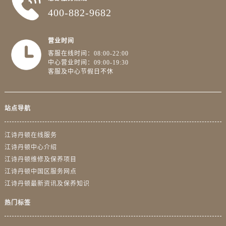
江苏省连云港市海州区通灌北路江诗丹顿售后服务中心（需提前预约）
400-882-9682
江苏省南京市秦淮区中山南路1号南京中心22层22-C1-C3室江诗丹顿售后服务中心（需提前预约）
江苏省宿迁市宿城区西湖路江诗丹顿售后服务中心（需提前预约）
营业时间
江苏省泰州市海陵区永定东路399号置地商务中心东塔（华润万象城）17层1706室江诗丹顿售后服务中心（需提前预约）
客服在线时间：08:00-22:00
江苏省徐州市鼓楼区淮海东路29号苏宁广场IFC国际金融中心35层3508室江诗丹顿售后服务中心（需提前预约）
中心营业时间：09:00-19:30
客服及中心节假日不休
江苏省盐城市盐都区世纪大道5号盐城金融城写字楼1号楼16层1604室江诗丹顿售后服务中心（需提前预约）
江苏省扬州市邗江区国展路29号星耀天地写字楼1号楼18层1803室江诗丹顿售后服务中心（需提前预约）
江苏省镇江市京口区中山东路江诗丹顿售后服务中心（需提前预约）
站点导航
江西省抚州市临川区赣东大道江诗丹顿售后服务中心（需提前预约）
江西省赣州市章贡区文清路江诗丹顿售后服务中心（需提前预约）
江诗丹顿在线服务
江西省吉安市吉州区井冈山大道江诗丹顿售后服务中心（需提前预约）
江诗丹顿中心介绍
江西省景德镇市珠山区珠山中路江诗丹顿售后服务中心（需提前预约）
江诗丹顿维修及保养项目
江诗丹顿中国区服务网点
江西省九江市浔阳区浔阳路江诗丹顿售后服务中心（需提前预约）
江诗丹顿最新资讯及保养知识
江西省南昌市红谷滩新区红谷中大道998号绿地双子塔（中央广场）A1座办公楼14层1407室江诗丹顿售后服务中心（需提前预约）
江西省萍乡市安源区萍安北大道与康庄路交叉口江诗丹顿售后服务中心（需提前预约）
热门标签
江西省上饶市信州区滨江西路江诗丹顿售后服务中心（需提前预约）