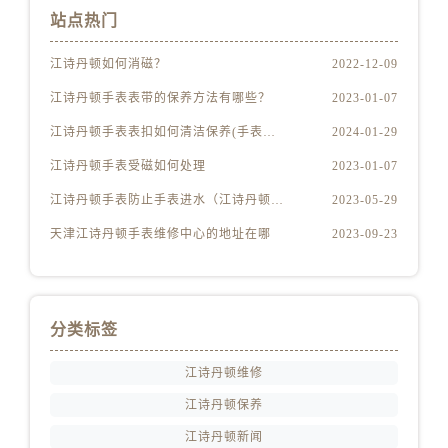
江苏省淮安市清江浦区淮海北路江诗丹顿售后服务中心（需提前预约）
站点热门
江苏省连云港市海州区通灌北路江诗丹顿售后服务中心（需提前预约）
江苏省南京市秦淮区中山南路1号南京中心22层22-C1-C3室江诗丹顿售后服务中心（需提前预约）
江诗丹顿如何消磁？
2022-12-09
江苏省宿迁市宿城区西湖路江诗丹顿售后服务中心（需提前预约）
江诗丹顿手表表带的保养方法有哪些？
2023-01-07
江苏省泰州市海陵区永定东路399号置地商务中心东塔（华润万象城）17层1706室江诗丹顿售后服务中心（需提前预约）
江诗丹顿手表表扣如何清洁保养(手表爱好者必备的清洁保养技巧)
2024-01-29
江苏省徐州市鼓楼区淮海东路29号苏宁广场IFC国际金融中心35层3508室江诗丹顿售后服务中心（需提前预约）
江诗丹顿手表受磁如何处理
2023-01-07
江苏省盐城市盐都区世纪大道5号盐城金融城写字楼1号楼16层1604室江诗丹顿售后服务中心（需提前预约）
江诗丹顿手表防止手表进水（江诗丹顿手表怎么预防进水）
2023-05-29
江苏省扬州市邗江区国展路29号星耀天地写字楼1号楼18层1803室江诗丹顿售后服务中心（需提前预约）
江苏省镇江市京口区中山东路江诗丹顿售后服务中心（需提前预约）
天津江诗丹顿手表维修中心的地址在哪
2023-09-23
江西省抚州市临川区赣东大道江诗丹顿售后服务中心（需提前预约）
江西省赣州市章贡区文清路江诗丹顿售后服务中心（需提前预约）
江西省吉安市吉州区井冈山大道江诗丹顿售后服务中心（需提前预约）
分类标签
江西省景德镇市珠山区珠山中路江诗丹顿售后服务中心（需提前预约）
江西省九江市浔阳区浔阳路江诗丹顿售后服务中心（需提前预约）
江诗丹顿维修
江西省南昌市红谷滩新区红谷中大道998号绿地双子塔（中央广场）A1座办公楼14层1407室江诗丹顿售后服务中心（需提前预约）
江诗丹顿保养
江西省萍乡市安源区萍安北大道与康庄路交叉口江诗丹顿售后服务中心（需提前预约）
江诗丹顿新闻