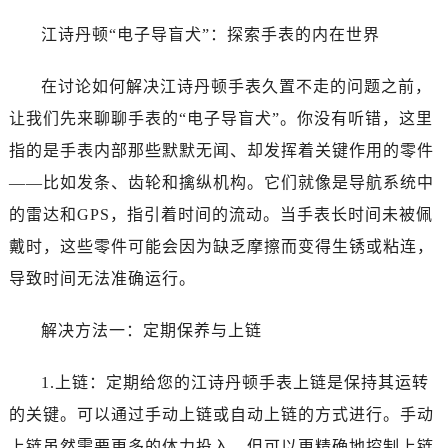
泉州市丰泽区宝洲路729号浦西万达中心写字楼A座7楼709室（需提前预约）
江诗丹顿“电子导盲犬”：探索手表的内在世界
青岛市南区山东路6号华润大厦B座22层04室（需提前预约）
烟台市芝罘区胜利路139号万达金融中心A座907室（需提前预约）
在讨论如何解决江诗丹顿手表久置不走的问题之前，
长春市朝阳区西安大路727号中银大厦A座(旺进大厦)18层09室（需提前预约）
让我们先来聊聊手表的“电子导盲犬”。你没有听错，这里
贵阳市南明区都司高架桥路33号亨特国际金融中心14楼14D（需提前预约）
昆明市盘龙区北京路928号同德昆明广场写字楼10层06室（需提前预约）
指的是手表内部那些默默无闻、却发挥着关键作用的零件
石家庄市长安区中山东路39号勒泰中心写字楼B座13层07室（需提前预约）
——比如发条、齿轮和擒纵机构。它们就像是导航系统中
西安市碑林区南关正街88号华侨城长安国际中心E座6楼10室（需提前预约）
的雷达和GPS，指引着时间的流动。当手表长时间未被佩
海口市龙华区金贸东路5号海口华润大厦B座17层1707室（需提前预约）
戴时，这些零件可能会因为缺乏摩擦而变得生锈或粘连，
唐山市路南区新华东道100号万达广场写字楼A座10层1002室（需提前预约）
导致时间无法准确运行。
台州市椒江区东海大道1800号腾达中心东1幢20楼2002室（需提前预约）
内蒙古自治区呼和浩特市玉泉区大学西街70号华润万象城写字楼（鄂尔多斯大厦）23层2326室（需提前预约）
解决方法一：定期保养与上链
甘肃省兰州市七里河区西津西路16号兰州中心写字楼21层2102室（需提前预约）
重庆市解放碑渝中区民权路28号英利国际金融中心写字楼20层01室（需提前预约）
1.上链：定期给您的江诗丹顿手表上链是保持其运转
黑龙江省大庆市萨尔图区会战大街江诗丹顿售后服务中心（需提前预约）
的关键。可以通过手动上链或自动上链的方式进行。手动
黑龙江省鹤岗市向阳区红军路江诗丹顿售后服务中心（需提前预约）
上链虽然需要更多的体力投入，但可以更精确地控制上链