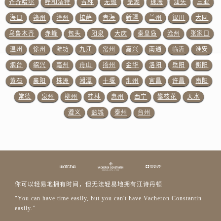
齐齐哈尔
呼和浩特
吉林
无锡
芜湖
珠海
汕头
三亚
上海市黄浦区南京东路299号宏伊国际广场写字楼8层806室江诗丹顿售后服务中心（需提前预约）
上海市徐汇区虹桥路3号港汇中心2座37层3705室江诗丹顿售后服务中心（需提前预约）
海口
赣州
漳州
拉萨
青海
新疆
兰州
银川
大同
浙江省杭州市上城区钱江路1366号华润大厦A座5层503-5室江诗丹顿售后服务中心（需提前预约）
乌鲁木齐
赤峰
包头
阳泉
大庆
秦皇岛
沧州
张家口
浙江省湖州市吴兴区劳动路江诗丹顿售后服务中心（需提前预约）
温州
徐州
潍坊
九江
常州
嘉兴
南通
临沂
淮安
浙江省嘉兴市南湖区广益路705号嘉兴世界贸易中心A座13层1304室江诗丹顿售后服务中心（需提前预约）
烟台
绍兴
亳州
舟山
扬州
金华
洛阳
岳阳
衡阳
浙江省金华市金东区东市南街777号金华万达广场4号楼22楼2209室江诗丹顿售后服务中心（需提前预约）
黄石
襄阳
株洲
湘潭
十堰
荆州
宜昌
许昌
南阳
浙江省丽水市莲都区解放街江诗丹顿售后服务中心（需提前预约）
常德
泉州
柳州
桂林
惠州
西宁
攀枝花
天水
浙江省宁波市江北区大闸南路500号来福士广场办公楼20层2009室江诗丹顿售后服务中心（需提前预约）
遵义
盐城
泰州
台州
浙江省衢州市柯城区上街江诗丹顿售后服务中心（需提前预约）
浙江省绍兴市越城区胜利东路379号世茂天际中心写字楼8层805室江诗丹顿售后服务中心（需提前预约）
浙江省舟山市定海区解放东路江诗丹顿售后服务中心（需提前预约）
澳门特别行政区大堂区议事亭前地（新马路）江诗丹顿售后服务中心（需提前预约）
澳门特别行政区风顺堂区南湾大马路江诗丹顿售后服务中心（需提前预约）
澳门特别行政区花地玛堂区关闸广场江诗丹顿售后服务中心（需提前预约）
你可以轻易地拥有时间，但无法轻易地拥有江诗丹顿
澳门特别行政区花王堂区大三巴商圈江诗丹顿售后服务中心（需提前预约）
"You can have time easily, but you can't have Vacheron Constantin
easily.”
澳门特别行政区嘉模堂区官也街江诗丹顿售后服务中心（需提前预约）