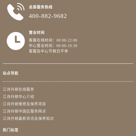
澳门省路氹城市金光大道江诗丹顿售后服务中心（需提前预约）
总部服务热线
澳门特别行政区望德堂区塔石广场江诗丹顿售后服务中心（需提前预约）
400-882-9682
福建省福州市鼓楼区五四路128-1号恒力城写字楼15层03室江诗丹顿售后服务中心（需提前预约）
福建省厦门市思明区湖滨东路95号万象城华润大厦B座11层1104室江诗丹顿售后服务中心（需提前预约）
营业时间
广东省潮州市潮安区新风路与潮汕路交汇处江诗丹顿售后服务中心（需提前预约）
客服在线时间：08:00-22:00
广东省广州市天河区天河路230号万菱汇国际中心A塔7层704室江诗丹顿售后服务中心（需提前预约）
中心营业时间：09:00-19:30
客服及中心节假日不休
广东省广州市越秀区环市东路371-375号世界贸易中心大厦南塔15层1507室江诗丹顿售后服务中心（需提前预约）
广东省河源市源城区越王大道江诗丹顿售后服务中心（需提前预约）
广东省惠州市惠城区江北文昌一路7号华贸大厦1座30层3005室江诗丹顿售后服务中心（需提前预约）
站点导航
广东省江门市蓬江区广场西路江诗丹顿售后服务中心（需提前预约）
广东省揭阳市榕城进贤门步行街江诗丹顿售后服务中心（需提前预约）
江诗丹顿在线服务
广东省茂名市电白区水东街道迎宾大道江诗丹顿售后服务中心（需提前预约）
江诗丹顿中心介绍
江诗丹顿维修及保养项目
广东省梅州市梅江区金燕大道江诗丹顿售后服务中心（需提前预约）
江诗丹顿中国区服务网点
广东省清远市清城区湖西路江诗丹顿售后服务中心（需提前预约）
江诗丹顿最新资讯及保养知识
广东省汕头市龙湖区长平路江诗丹顿售后服务中心（需提前预约）
广东省汕尾市城区香洲街道园林社区翠园街江诗丹顿售后服务中心（需提前预约）
热门标签