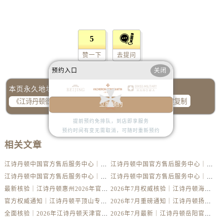
山西省晋中市榆次区顺城街江诗丹顿售后服务中心（需提前预约）
山西省临汾市尧都区解放路江诗丹顿售后服务中心（需提前预约）
山西省吕梁市离石区永宁中路与建设街交叉口江诗丹顿售后服务中心（需提前预约）
5
山西省朔州市朔城区怡西路与鄯阳西街交汇处江诗丹顿售后服务中心（需提前预约）
赞一下
去提问
山西省忻州市忻府区和平东街与七一南路交叉口江诗丹顿售后服务中心（需提前预约）
预约入口
关闭
山西省阳泉市郊区平阳东街与新城大道交叉口江诗丹顿售后服务中心（需提前预约）
山西省运城市盐湖区河东街江诗丹顿售后服务中心（需提前预约）
本页永久地址：
山西省长治市潞州区英雄中路江诗丹顿售后服务中心（需提前预约）
一键复制
立即预约
山西省太原市迎泽区迎泽街道解放路15号亨得利名表维修授权店3楼江诗丹顿售后服务中心（需提前预约）
提前预约免排队，到店即享服务
天津市和平区赤峰道136号天津国际金融中心26层2603室江诗丹顿售后服务中心（需提前预约）
预约时间有变无需取消，可随时重新预约
安徽省安庆市迎江区人民路江诗丹顿售后服务中心（需提前预约）
相关文章
安徽省蚌埠市蚌山区淮河路江诗丹顿售后服务中心（需提前预约）
江诗丹顿中国官方售后服务中心｜全新维修地址及官方热线权威信息声明（2026年7月最新）
江诗丹顿中国官方售后服务中心｜全新维修地址及官方热线权威信息通告（2026年7月最新）
安徽省亳州市谯城区魏武大道江诗丹顿售后服务中心（需提前预约）
江诗丹顿中国官方售后服务中心｜全新地址及售后电话权威信息声明（2026年7月最新）
江诗丹顿中国官方售后服务中心｜官方热线与门店地址权威信息通知（2026年7月最新）
安徽省池州市贵池区长江路江诗丹顿售后服务中心（需提前预约）
最新核验｜江诗丹顿惠州2026年官方专柜服务热线，7月门店名录一键获取
2026年7月权威核验｜江诗丹顿海口官方专柜服务热线与客户支持
安徽省滁州市琅琊区南谯北路江诗丹顿售后服务中心（需提前预约）
官方权威通知｜江诗丹顿平顶山专柜2026年7月最新客服热线与客户服务网络
2026年7月重磅通知｜江诗丹顿扬州官方专柜服务电话与客户咨询热线
安徽省阜阳市颍州区颍州北路江诗丹顿售后服务中心（需提前预约）
全面核验｜2026年江诗丹顿天津官方专柜客服电话及专柜信息（7月最新）
2026年7月最新｜江诗丹顿岳阳官方专柜客户服务热线核验，门店信息全公开