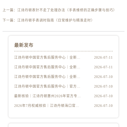
安徽省淮北市相山区淮海路江诗丹顿售后服务中心（需提前预约）
安徽省淮南市田家庵区国庆中路江诗丹顿售后服务中心（需提前预约）
上一篇：
江诗丹顿表针不走了处理办法（手表维修的正确步骤与技巧）
安徽省黄山市屯溪区黄山西路江诗丹顿售后服务中心（需提前预约）
下一篇：
江诗丹顿手表调时指南（日常维护与精准走时）
安徽省六安市金安区解放中路江诗丹顿售后服务中心（需提前预约）
安徽省马鞍山市雨山区湖南西路江诗丹顿售后服务中心（需提前预约）
安徽省宿州市埇桥区人民中路江诗丹顿售后服务中心（需提前预约）
最新发布
安徽省铜陵市铜官区石城大道江诗丹顿售后服务中心（需提前预约）
安徽省芜湖市镜湖区中山路步行街江诗丹顿售后服务中心（需提前预约）
江诗丹顿中国官方售后服务中心｜全新维修地址及官方热线权威信息声明（2026年7月最新）
2026-07-11
安徽省宣城市宣州区叠嶂西路江诗丹顿售后服务中心（需提前预约）
江诗丹顿中国官方售后服务中心｜全新维修地址及官方热线权威信息通告（2026年7月最新）
2026-07-11
福建省龙岩市新罗区九一南路江诗丹顿售后服务中心（需提前预约）
江诗丹顿中国官方售后服务中心｜全新地址及售后电话权威信息声明（2026年7月最新）
2026-07-10
福建省南平市建阳区人民西路江诗丹顿售后服务中心（需提前预约）
江诗丹顿中国官方售后服务中心｜官方热线与门店地址权威信息通知（2026年7月最新）
2026-07-10
福建省宁德市蕉城区天湖东路江诗丹顿售后服务中心（需提前预约）
最新核验｜江诗丹顿惠州2026年官方专柜服务热线，7月门店名录一键获取
2026-07-10
福建省莆田市城厢区霞林街道荔华东大道江诗丹顿售后服务中心（需提前预约）
福建省三明市三元区东乾二路江诗丹顿售后服务中心（需提前预约）
2026年7月权威核验｜江诗丹顿海口官方专柜服务热线与客户支持
2026-07-10
福建省漳州市龙文区步港路江诗丹顿售后服务中心（需提前预约）
江苏省常州市新北区龙锦路1590号现代传媒中心5号楼10层1008室江诗丹顿售后服务中心（需提前预约）