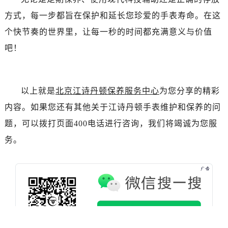
北京市朝阳区建国门外大街甲6号华熙国际中心D座11层1102室江诗丹顿售后服务中心（需提前预约）
方式，每一步都旨在保护和延长您珍爱的手表寿命。在这
北京市东城区东长安街1号王府井东方广场W3座6层602室江诗丹顿售后服务中心（需提前预约）
个快节奏的世界里，让每一秒的时间都充满意义与价值
河北省保定市竞秀区朝阳北大街北国先天下江诗丹顿售后服务中心（需提前预约）
内蒙古自治区阿拉善盟市左旗土尔扈特大街江诗丹顿售后服务中心（需提前预约）
吧！
内蒙古自治区巴彦淖尔市临河区新华街江诗丹顿售后服务中心（需提前预约）
内蒙古自治区包头市青山区幸福路甲3号王府井百货名表维修江诗丹顿售后服务中心（需提前预约）
内蒙古自治区赤峰市红山区哈达街江诗丹顿售后服务中心（需提前预约）
以上就是
北京江诗丹顿保养服务中心
为您分享的精彩
内蒙古自治区鄂尔多斯市东胜区伊金霍洛街江诗丹顿售后服务中心（需提前预约）
内容。如果您还有其他关于江诗丹顿手表维护和保养的问
内蒙古自治区呼伦贝尔市海拉尔区中央街江诗丹顿售后服务中心（需提前预约）
题，可以拨打页面400电话进行咨询，我们将竭诚为您服
内蒙古自治区通辽市科尔沁区明仁大街江诗丹顿售后服务中心（需提前预约）
务。
内蒙古自治区乌海市海勃湾区人民南路江诗丹顿售后服务中心（需提前预约）
内蒙古自治区乌兰察布市集宁区恩和大街江诗丹顿售后服务中心（需提前预约）
内蒙古自治区锡林郭勒盟市锡林浩特市光明街与额尔敦路交叉口江诗丹顿售后服务中心（需提前预约）
内蒙古自治区兴安盟市乌兰浩特市兴安大街江诗丹顿售后服务中心（需提前预约）
山西省大同市平城区迎宾街江诗丹顿售后服务中心（需提前预约）
山西省晋城市城区黄华街江诗丹顿售后服务中心（需提前预约）