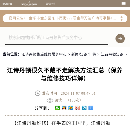
宁波市江北区大闸南路500号来福士广场办公楼20层2009室（需提前预约）

杭州市上城区钱江路1366号华润大厦写字楼A座5层503-5室（需提前预约）
▲
官网公告>
金华市金东区东市南街777号金华万达广场写字楼4号楼22层2209室（需提前预约）
▼
绍兴市越城区胜利东路379号世茂天际中心写字楼8层805室（需提前预约）
嘉兴市南湖区广益路705号嘉兴世界贸易中心写字楼A座13层1304室（需提前预约）
南昌市红谷滩新区红谷中大道998号绿地双子塔（中央广场）A1座办公楼14层07室（需提前预约）
济南市历下区经十路11111号华润中心写字楼（万象城）15层1508室（需提前预约）
当前位置：
江诗丹顿售后维修服务中心
>
新闻/知识/问答
>
江诗丹顿知识
>
广州市天河区天河路230号万菱汇国际中心写字楼A塔7层704室（需提前预约）
广州市越秀区环市东路371-375号世界贸易中心大厦南塔写字楼15层07室（需提前预约）
江诗丹顿很久不戴不走解决方法汇总（保养
深圳市罗湖区深南东路5001号华润大厦写字楼17层1701室（需提前预约）
与维修技巧详解）
惠州市惠城区江北文昌一路7号华贸大厦写字楼1座30层05室（需提前预约）
厦门市思明区湖滨东路95号华润大厦写字楼B座11层1104室（需提前预约）
发布时间：2024-11-07 08:47:51
福州市鼓楼区五四路128-1号恒力城写字楼15层03室（需提前预约）
阅读：（
136次）
成都市锦江区人民东路6号SAC东原中心写字楼24层2406B室（需提前预约）
分享到：
重庆市江北区观音桥步行街2号融恒时代广场写字楼9层902室（需提前预约）
【
江诗丹顿维修
】在手表的王国里，江诗丹顿
长沙市芙蓉区定王台街道建湘路393号世茂环球金融中心写字楼（芙蓉广场）10层13室（需提前预约）