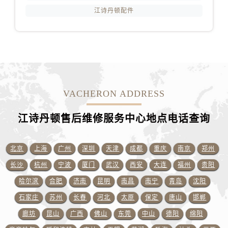
江西省上饶市信州区滨江西路江诗丹顿售后服务中心（需提前预约）
江诗丹顿配件
江西省新余市渝水区北湖西路江诗丹顿售后服务中心（需提前预约）
江西省宜春市袁州区中山中路江诗丹顿售后服务中心（需提前预约）
江西省鹰潭市月湖区胜利东路江诗丹顿售后服务中心（需提前预约）
山东省德州市德城区东风中路江诗丹顿售后服务中心（需提前预约）
山东省东营市东营区济南路江诗丹顿售后服务中心（需提前预约）
山东省济南市历下区经十路11111号华润中心写字楼（万象城）15层1508室江诗丹顿售后服务中心（需提前预约）
VACHERON ADDRESS
山东省济宁市任城区太白楼路江诗丹顿售后服务中心（需提前预约）
江诗丹顿售后维修服务中心地点电话查询
山东省莱芜市文化南路8号银座商城名表维修一楼名表维修江诗丹顿售后服务中心（需提前预约）
山东省临沂市兰山区解放路江诗丹顿售后服务中心（需提前预约）
山东省日照市东港区烟台路江诗丹顿售后服务中心（需提前预约）
北京
上海
广州
深圳
天津
成都
重庆
南京
郑州
山东省泰安市泰山区财源街道泰山大街江诗丹顿售后服务中心（需提前预约）
长沙
杭州
宁波
厦门
武汉
西安
大连
福州
贵阳
山东省威海市环翠区新威海路89号振华商厦一楼名表维修江诗丹顿售后服务中心（需提前预约）
哈尔滨
合肥
济南
昆明
南昌
南宁
青岛
沈阳
山东省潍坊市奎文区东风东街江诗丹顿售后服务中心（需提前预约）
石家庄
苏州
长春
河北
太原
保定
唐山
邯郸
山东省枣庄市滕州市北辛路与善国路交叉口江诗丹顿售后服务中心（需提前预约）
廊坊
昆山
广西
佛山
东莞
中山
德阳
绵阳
山东省淄博市张店区金晶大道江诗丹顿售后服务中心（需提前预约）