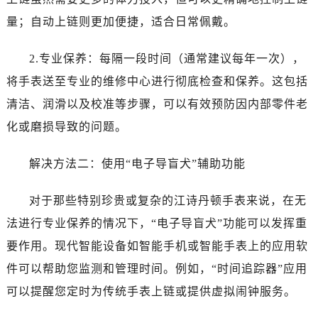
黑龙江省黑河市爱辉区中央街江诗丹顿售后服务中心（需提前预约）
量；自动上链则更加便捷，适合日常佩戴。
黑龙江省鸡西市鸡冠区红军路江诗丹顿售后服务中心（需提前预约）
黑龙江省佳木斯市向阳区长安路江诗丹顿售后服务中心（需提前预约）
2.专业保养：每隔一段时间（通常建议每年一次），
黑龙江省牡丹江市东安区太平路江诗丹顿售后服务中心（需提前预约）
将手表送至专业的维修中心进行彻底检查和保养。这包括
黑龙江省七台河市桃山区大同街江诗丹顿售后服务中心（需提前预约）
清洁、润滑以及校准等步骤，可以有效预防因内部零件老
黑龙江省齐齐哈尔市龙沙区龙华路江诗丹顿售后服务中心（需提前预约）
黑龙江省双鸭山市尖山区新兴大街江诗丹顿售后服务中心（需提前预约）
化或磨损导致的问题。
黑龙江省绥化市北林区新华街与康庄路交叉口江诗丹顿售后服务中心（需提前预约）
解决方法二：使用“电子导盲犬”辅助功能
黑龙江省伊春市伊美区通河路江诗丹顿售后服务中心（需提前预约）
吉林省白城市洮北区明仁南街江诗丹顿售后服务中心（需提前预约）
对于那些特别珍贵或复杂的江诗丹顿手表来说，在无
吉林省白山市浑江区浑江大街江诗丹顿售后服务中心（需提前预约）
法进行专业保养的情况下，“电子导盲犬”功能可以发挥重
吉林省吉林市船营区河南街江诗丹顿售后服务中心（需提前预约）
吉林省辽源市龙山区人民大街江诗丹顿售后服务中心（需提前预约）
要作用。现代智能设备如智能手机或智能手表上的应用软
吉林省梅河口市新华街道梅河大街江诗丹顿售后服务中心（需提前预约）
件可以帮助您监测和管理时间。例如，“时间追踪器”应用
吉林省四平市铁东区紫气大路与南九经街交汇处江诗丹顿售后服务中心（需提前预约）
可以提醒您定时为传统手表上链或提供虚拟闹钟服务。
吉林省松原市宁江区五环大街江诗丹顿售后服务中心（需提前预约）