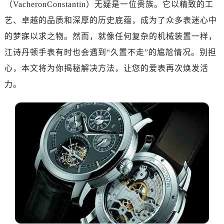
（VacheronConstantin）无疑是一位贵族。它以精致的工
郑州市二七区铭功路10号华润大厦写字楼29层2905室（需提前预约）
太原市迎泽区解放路15号亨得利名表服务中心（品牌授权店）3层整层（需提前预约）
艺、卓越的品质和深厚的历史底蕴，成为了众多表迷心中
沈阳市沈河区中街路137号亨得利名表服务中心（品牌授权店）1层整层（需提前预约）
的梦寐以求之物。然而，就像任何复杂的机械装置一样，
沈阳市沈河区中街路83号亨得利名表服务中心（品牌授权店）1层整层（需提前预约）
江诗丹顿手表有时也会遇到“久置不走”的尴尬情况。别担
乌鲁木齐市天山区红山路26号时代广场（CCMALL）C座17层17-B（需提前预约）
心，本文将为你揭秘解决方法，让您的爱表再次焕发活
温州市鹿城区锦绣路1067号置信广场10层1015室（需提前预约）
力。
哈尔滨市道里区友谊西路600号富力中心T2座写字楼29层03室（需提前预约）
大连市中山区人民路15号国际金融大厦7层G室（需提前预约）
佛山市禅城区季华五路57号万科金融中心C座12层1205室（需提前预约）
东莞市东城街道鸿福东路1号民盈国贸中心T1写字楼9层907室（需提前预约）
无锡市梁溪区人民中路139号恒隆广场写字楼1座11层1104室（需提前预约）
南通市崇川区工农路57号圆融广场写字楼16层1603室（需提前预约）
苏州市苏州工业园区星港街199号苏州中心办公楼C座22层08室（需提前预约）
武汉市江汉区解放大道686号世界贸易大厦38层09室（需提前预约）
南宁市青秀区金湖路59号地王大厦12楼1224室（需提前预约）
合肥市蜀山区潜山路111号万象城华润大厦B座12楼03室（需提前预约）