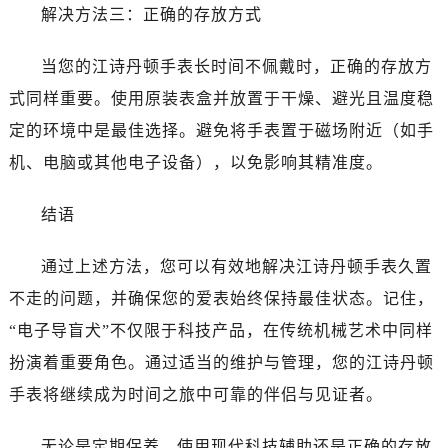
吉林省通化市东昌区环通乡江南大街江诗丹顿售后服务中心（需提前预约）
解决方法三：正确的存放方式
吉林省延边市延吉市解放路江诗丹顿售后服务中心（需提前预约）
辽宁省鞍山市铁东区站前街江诗丹顿售后服务中心（需提前预约）
当您的江诗丹顿手表长时间不佩戴时，正确的存放方
辽宁省本溪市平山区胜利路江诗丹顿售后服务中心（需提前预约）
式同样重要。使用原装表盒并放置于干燥、避光且温度稳
辽宁省朝阳市双塔区新华路江诗丹顿售后服务中心（需提前预约）
定的环境中是最佳选择。避免将手表置于磁场附近（如手
辽宁省丹东市振兴区七经街江诗丹顿售后服务中心（需提前预约）
机、电脑或其他电子设备），以免影响其精准度。
辽宁省抚顺市新抚区东一路江诗丹顿售后服务中心（需提前预约）
辽宁省阜新市海州区解放大街江诗丹顿售后服务中心（需提前预约）
结语
辽宁省葫芦岛市连山区中央路江诗丹顿售后服务中心（需提前预约）
辽宁省锦州市古塔区中央大街江诗丹顿售后服务中心（需提前预约）
通过上述方法，您可以有效地解决江诗丹顿手表久置
辽宁省辽阳市白塔区新运大街江诗丹顿售后服务中心（需提前预约）
不走的问题，并确保您的爱表始终保持最佳状态。记住，
辽宁省盘锦市兴隆台区石油大街江诗丹顿售后服务中心（需提前预约）
“电子导盲犬”不仅限于科技产品，在传统机械艺术中同样
辽宁省铁岭市银州区南马路江诗丹顿售后服务中心（需提前预约）
扮演着重要角色。通过适当的维护与管理，您的江诗丹顿
辽宁省营口市站前区市府路与渤海大街交叉口江诗丹顿售后服务中心（需提前预约）
手表将继续成为时间之旅中可靠的伴侣与见证者。
辽宁省沈阳市沈河区中街路137号亨得利名表维修授权店1楼江诗丹顿售后服务中心（需提前预约）
辽宁省沈阳市沈河区中街路83号亨得利名表维修授权店1楼江诗丹顿售后服务中心（需提前预约）
无论是定期保养、使用现代科技辅助还是正确的存放