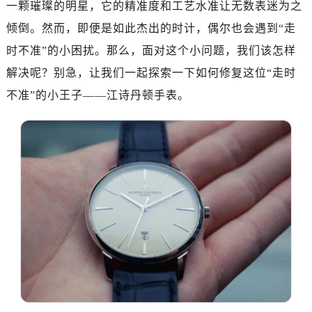
一颗璀璨的明星，它的精准度和工艺水准让无数表迷为之
厦门市思明区湖滨东路95号华润大厦写字楼B座11层1104室（需提前预约）
倾倒。然而，即便是如此杰出的时计，偶尔也会遇到“走
福州市鼓楼区五四路128-1号恒力城写字楼15层03室（需提前预约）
时不准”的小困扰。那么，面对这个小问题，我们该怎样
成都市锦江区人民东路6号SAC东原中心写字楼24层2406B室（需提前预约）
解决呢？别急，让我们一起探索一下如何修复这位“走时
重庆市江北区观音桥步行街2号融恒时代广场写字楼9层902室（需提前预约）
长沙市芙蓉区定王台街道建湘路393号世茂环球金融中心写字楼（芙蓉广场）10层13室（需提前预约）
不准”的小王子——江诗丹顿手表。
郑州市二七区铭功路10号华润大厦写字楼29层2905室（需提前预约）
太原市迎泽区解放路15号亨得利名表服务中心（品牌授权店）3层整层（需提前预约）
沈阳市沈河区中街路137号亨得利名表服务中心（品牌授权店）1层整层（需提前预约）
沈阳市沈河区中街路83号亨得利名表服务中心（品牌授权店）1层整层（需提前预约）
乌鲁木齐市天山区红山路26号时代广场（CCMALL）C座17层17-B（需提前预约）
温州市鹿城区锦绣路1067号置信广场10层1015室（需提前预约）
哈尔滨市道里区友谊西路600号富力中心T2座写字楼29层03室（需提前预约）
大连市中山区人民路15号国际金融大厦7层G室（需提前预约）
佛山市禅城区季华五路57号万科金融中心C座12层1205室（需提前预约）
东莞市东城街道鸿福东路1号民盈国贸中心T1写字楼9层907室（需提前预约）
无锡市梁溪区人民中路139号恒隆广场写字楼1座11层1104室（需提前预约）