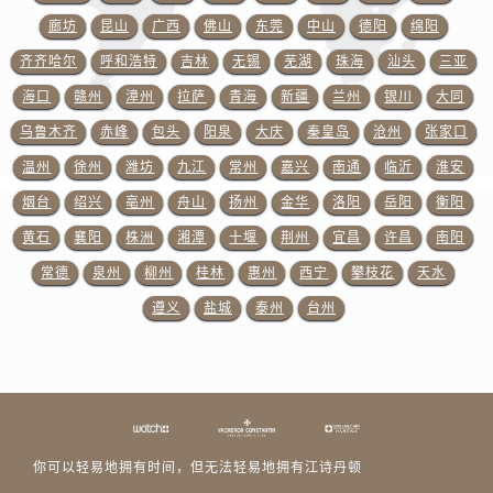
山东省泰安市泰山区财源街道泰山大街江诗丹顿售后服务中心（需提前预约）
廊坊
昆山
广西
佛山
东莞
中山
德阳
绵阳
山东省威海市环翠区新威海路89号振华商厦一楼名表维修江诗丹顿售后服务中心（需提前预约）
齐齐哈尔
呼和浩特
吉林
无锡
芜湖
珠海
汕头
三亚
山东省潍坊市奎文区东风东街江诗丹顿售后服务中心（需提前预约）
海口
赣州
漳州
拉萨
青海
新疆
兰州
银川
大同
山东省枣庄市滕州市北辛路与善国路交叉口江诗丹顿售后服务中心（需提前预约）
乌鲁木齐
赤峰
包头
阳泉
大庆
秦皇岛
沧州
张家口
山东省淄博市张店区金晶大道江诗丹顿售后服务中心（需提前预约）
温州
徐州
潍坊
九江
常州
嘉兴
南通
临沂
淮安
上海市黄浦区南京东路299号宏伊国际广场写字楼8层806室江诗丹顿售后服务中心（需提前预约）
烟台
绍兴
亳州
舟山
扬州
金华
洛阳
岳阳
衡阳
上海市徐汇区虹桥路3号港汇中心2座37层3705室江诗丹顿售后服务中心（需提前预约）
黄石
襄阳
株洲
湘潭
十堰
荆州
宜昌
许昌
南阳
浙江省杭州市上城区钱江路1366号华润大厦A座5层503-5室江诗丹顿售后服务中心（需提前预约）
浙江省湖州市吴兴区劳动路江诗丹顿售后服务中心（需提前预约）
常德
泉州
柳州
桂林
惠州
西宁
攀枝花
天水
浙江省嘉兴市南湖区广益路705号嘉兴世界贸易中心A座13层1304室江诗丹顿售后服务中心（需提前预约）
遵义
盐城
泰州
台州
浙江省金华市金东区东市南街777号金华万达广场4号楼22楼2209室江诗丹顿售后服务中心（需提前预约）
浙江省丽水市莲都区解放街江诗丹顿售后服务中心（需提前预约）
浙江省宁波市江北区大闸南路500号来福士广场办公楼20层2009室江诗丹顿售后服务中心（需提前预约）
浙江省衢州市柯城区上街江诗丹顿售后服务中心（需提前预约）
浙江省绍兴市越城区胜利东路379号世茂天际中心写字楼8层805室江诗丹顿售后服务中心（需提前预约）
你可以轻易地拥有时间，但无法轻易地拥有江诗丹顿
浙江省舟山市定海区解放东路江诗丹顿售后服务中心（需提前预约）