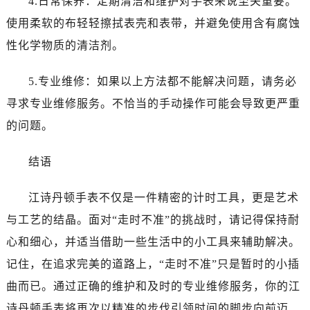
4.日常保养：定期清洁和维护对手表来说至关重要。
吉林省吉林市船营区河南街江诗丹顿售后服务中心（需提前预约）
使用柔软的布轻轻擦拭表壳和表带，并避免使用含有腐蚀
吉林省辽源市龙山区人民大街江诗丹顿售后服务中心（需提前预约）
性化学物质的清洁剂。
吉林省梅河口市新华街道梅河大街江诗丹顿售后服务中心（需提前预约）
吉林省四平市铁东区紫气大路与南九经街交汇处江诗丹顿售后服务中心（需提前预约）
5.专业维修：如果以上方法都不能解决问题，请务必
吉林省松原市宁江区五环大街江诗丹顿售后服务中心（需提前预约）
寻求专业维修服务。不恰当的手动操作可能会导致更严重
吉林省通化市东昌区环通乡江南大街江诗丹顿售后服务中心（需提前预约）
的问题。
吉林省延边市延吉市解放路江诗丹顿售后服务中心（需提前预约）
辽宁省鞍山市铁东区站前街江诗丹顿售后服务中心（需提前预约）
结语
辽宁省本溪市平山区胜利路江诗丹顿售后服务中心（需提前预约）
辽宁省朝阳市双塔区新华路江诗丹顿售后服务中心（需提前预约）
江诗丹顿手表不仅是一件精密的计时工具，更是艺术
辽宁省丹东市振兴区七经街江诗丹顿售后服务中心（需提前预约）
与工艺的结晶。面对“走时不准”的挑战时，请记得保持耐
辽宁省抚顺市新抚区东一路江诗丹顿售后服务中心（需提前预约）
心和细心，并适当借助一些生活中的小工具来辅助解决。
辽宁省阜新市海州区解放大街江诗丹顿售后服务中心（需提前预约）
记住，在追求完美的道路上，“走时不准”只是暂时的小插
辽宁省葫芦岛市连山区中央路江诗丹顿售后服务中心（需提前预约）
曲而已。通过正确的维护和及时的专业维修服务，你的江
辽宁省锦州市古塔区中央大街江诗丹顿售后服务中心（需提前预约）
辽宁省辽阳市白塔区新运大街江诗丹顿售后服务中心（需提前预约）
诗丹顿手表将再次以精准的步伐引领时间的脚步向前迈