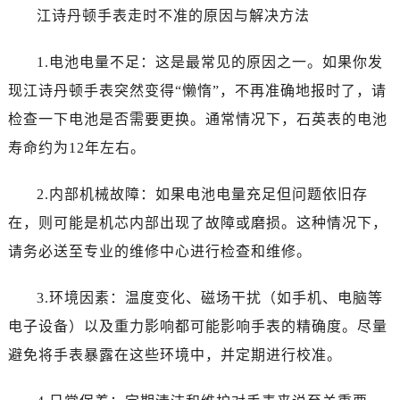
江诗丹顿手表走时不准的原因与解决方法
内蒙古自治区呼和浩特市玉泉区大学西街70号华润万象城写字楼（鄂尔多斯大厦）23层2326室（需提前预约）
甘肃省兰州市七里河区西津西路16号兰州中心写字楼21层2102室（需提前预约）
1.电池电量不足：这是最常见的原因之一。如果你发
重庆市解放碑渝中区民权路28号英利国际金融中心写字楼20层01室（需提前预约）
现江诗丹顿手表突然变得“懒惰”，不再准确地报时了，请
黑龙江省大庆市萨尔图区会战大街江诗丹顿售后服务中心（需提前预约）
检查一下电池是否需要更换。通常情况下，石英表的电池
黑龙江省鹤岗市向阳区红军路江诗丹顿售后服务中心（需提前预约）
黑龙江省黑河市爱辉区中央街江诗丹顿售后服务中心（需提前预约）
寿命约为12年左右。
黑龙江省鸡西市鸡冠区红军路江诗丹顿售后服务中心（需提前预约）
2.内部机械故障：如果电池电量充足但问题依旧存
黑龙江省佳木斯市向阳区长安路江诗丹顿售后服务中心（需提前预约）
黑龙江省牡丹江市东安区太平路江诗丹顿售后服务中心（需提前预约）
在，则可能是机芯内部出现了故障或磨损。这种情况下，
黑龙江省七台河市桃山区大同街江诗丹顿售后服务中心（需提前预约）
请务必送至专业的维修中心进行检查和维修。
黑龙江省齐齐哈尔市龙沙区龙华路江诗丹顿售后服务中心（需提前预约）
黑龙江省双鸭山市尖山区新兴大街江诗丹顿售后服务中心（需提前预约）
3.环境因素：温度变化、磁场干扰（如手机、电脑等
黑龙江省绥化市北林区新华街与康庄路交叉口江诗丹顿售后服务中心（需提前预约）
电子设备）以及重力影响都可能影响手表的精确度。尽量
黑龙江省伊春市伊美区通河路江诗丹顿售后服务中心（需提前预约）
避免将手表暴露在这些环境中，并定期进行校准。
吉林省白城市洮北区明仁南街江诗丹顿售后服务中心（需提前预约）
吉林省白山市浑江区浑江大街江诗丹顿售后服务中心（需提前预约）