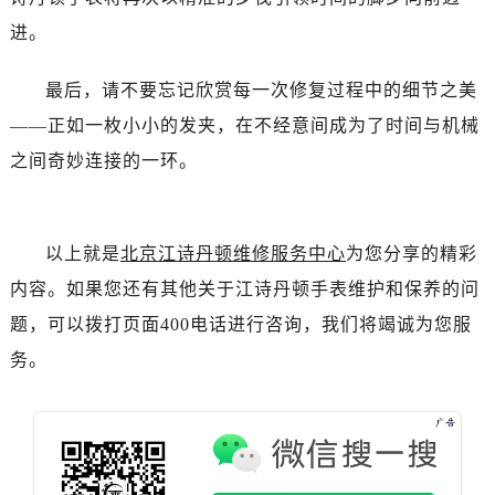
辽宁省盘锦市兴隆台区石油大街江诗丹顿售后服务中心（需提前预约）
进。
辽宁省铁岭市银州区南马路江诗丹顿售后服务中心（需提前预约）
辽宁省营口市站前区市府路与渤海大街交叉口江诗丹顿售后服务中心（需提前预约）
最后，请不要忘记欣赏每一次修复过程中的细节之美
辽宁省沈阳市沈河区中街路137号亨得利名表维修授权店1楼江诗丹顿售后服务中心（需提前预约）
——正如一枚小小的发夹，在不经意间成为了时间与机械
辽宁省沈阳市沈河区中街路83号亨得利名表维修授权店1楼江诗丹顿售后服务中心（需提前预约）
之间奇妙连接的一环。
北京市朝阳区建国门外大街甲6号华熙国际中心D座11层1102室江诗丹顿售后服务中心（需提前预约）
北京市东城区东长安街1号王府井东方广场W3座6层602室江诗丹顿售后服务中心（需提前预约）
河北省保定市竞秀区朝阳北大街北国先天下江诗丹顿售后服务中心（需提前预约）
以上就是
北京江诗丹顿维修服务中心
为您分享的精彩
内蒙古自治区阿拉善盟市左旗土尔扈特大街江诗丹顿售后服务中心（需提前预约）
内容。如果您还有其他关于江诗丹顿手表维护和保养的问
内蒙古自治区巴彦淖尔市临河区新华街江诗丹顿售后服务中心（需提前预约）
题，可以拨打页面400电话进行咨询，我们将竭诚为您服
内蒙古自治区包头市青山区幸福路甲3号王府井百货名表维修江诗丹顿售后服务中心（需提前预约）
务。
内蒙古自治区赤峰市红山区哈达街江诗丹顿售后服务中心（需提前预约）
内蒙古自治区鄂尔多斯市东胜区伊金霍洛街江诗丹顿售后服务中心（需提前预约）
内蒙古自治区呼伦贝尔市海拉尔区中央街江诗丹顿售后服务中心（需提前预约）
内蒙古自治区通辽市科尔沁区明仁大街江诗丹顿售后服务中心（需提前预约）
内蒙古自治区乌海市海勃湾区人民南路江诗丹顿售后服务中心（需提前预约）