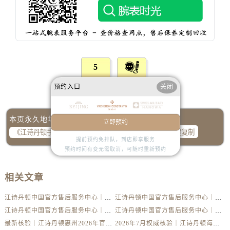
内蒙古自治区乌兰察布市集宁区恩和大街江诗丹顿售后服务中心（需提前预约）
内蒙古自治区锡林郭勒盟市锡林浩特市光明街与额尔敦路交叉口江诗丹顿售后服务中心（需提前预约）
内蒙古自治区兴安盟市乌兰浩特市兴安大街江诗丹顿售后服务中心（需提前预约）
山西省大同市平城区迎宾街江诗丹顿售后服务中心（需提前预约）
5
山西省晋城市城区黄华街江诗丹顿售后服务中心（需提前预约）
山西省晋中市榆次区顺城街江诗丹顿售后服务中心（需提前预约）
赞一下
去提问
预约入口
关闭
山西省临汾市尧都区解放路江诗丹顿售后服务中心（需提前预约）
山西省吕梁市离石区永宁中路与建设街交叉口江诗丹顿售后服务中心（需提前预约）
本页永久地址：
立即预约
山西省朔州市朔城区怡西路与鄯阳西街交汇处江诗丹顿售后服务中心（需提前预约）
一键复制
提前预约免排队，到店即享服务
山西省忻州市忻府区和平东街与七一南路交叉口江诗丹顿售后服务中心（需提前预约）
预约时间有变无需取消，可随时重新预约
山西省阳泉市郊区平阳东街与新城大道交叉口江诗丹顿售后服务中心（需提前预约）
山西省运城市盐湖区河东街江诗丹顿售后服务中心（需提前预约）
相关文章
山西省长治市潞州区英雄中路江诗丹顿售后服务中心（需提前预约）
江诗丹顿中国官方售后服务中心｜全新维修地址及官方热线权威信息声明（2026年7月最新）
江诗丹顿中国官方售后服务中心｜全新维修地址及官方热线权威信息通告（2026年7月最新）
山西省太原市迎泽区迎泽街道解放路15号亨得利名表维修授权店3楼江诗丹顿售后服务中心（需提前预约）
江诗丹顿中国官方售后服务中心｜全新地址及售后电话权威信息声明（2026年7月最新）
江诗丹顿中国官方售后服务中心｜官方热线与门店地址权威信息通知（2026年7月最新）
天津市和平区赤峰道136号天津国际金融中心26层2603室江诗丹顿售后服务中心（需提前预约）
最新核验｜江诗丹顿惠州2026年官方专柜服务热线，7月门店名录一键获取
2026年7月权威核验｜江诗丹顿海口官方专柜服务热线与客户支持
安徽省安庆市迎江区人民路江诗丹顿售后服务中心（需提前预约）