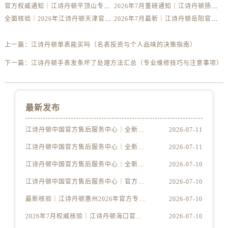
官方权威通知｜江诗丹顿平顶山专柜2026年7月最新客服热线与客户服务网络
2026年7月重磅通知｜江诗丹顿扬州官方专柜服务电话与客户咨询热线
安徽省蚌埠市蚌山区淮河路江诗丹顿售后服务中心（需提前预约）
全面核验｜2026年江诗丹顿天津官方专柜客服电话及专柜信息（7月最新）
2026年7月最新｜江诗丹顿岳阳官方专柜客户服务热线核验，门店信息全公开
安徽省亳州市谯城区魏武大道江诗丹顿售后服务中心（需提前预约）
安徽省池州市贵池区长江路江诗丹顿售后服务中心（需提前预约）
上一篇：
江诗丹顿单表能买吗（名表投资与个人品味的决策指南）
安徽省滁州市琅琊区南谯北路江诗丹顿售后服务中心（需提前预约）
下一篇：
江诗丹顿手表发条坏了处理方法汇总（专业维修技巧与注意事项）
安徽省阜阳市颍州区颍州北路江诗丹顿售后服务中心（需提前预约）
安徽省淮北市相山区淮海路江诗丹顿售后服务中心（需提前预约）
安徽省淮南市田家庵区国庆中路江诗丹顿售后服务中心（需提前预约）
最新发布
安徽省黄山市屯溪区黄山西路江诗丹顿售后服务中心（需提前预约）
安徽省六安市金安区解放中路江诗丹顿售后服务中心（需提前预约）
江诗丹顿中国官方售后服务中心｜全新维修地址及官方热线权威信息声明（2026年7月最新）
2026-07-11
安徽省马鞍山市雨山区湖南西路江诗丹顿售后服务中心（需提前预约）
江诗丹顿中国官方售后服务中心｜全新维修地址及官方热线权威信息通告（2026年7月最新）
2026-07-11
安徽省宿州市埇桥区人民中路江诗丹顿售后服务中心（需提前预约）
江诗丹顿中国官方售后服务中心｜全新地址及售后电话权威信息声明（2026年7月最新）
2026-07-10
安徽省铜陵市铜官区石城大道江诗丹顿售后服务中心（需提前预约）
江诗丹顿中国官方售后服务中心｜官方热线与门店地址权威信息通知（2026年7月最新）
2026-07-10
安徽省芜湖市镜湖区中山路步行街江诗丹顿售后服务中心（需提前预约）
安徽省宣城市宣州区叠嶂西路江诗丹顿售后服务中心（需提前预约）
最新核验｜江诗丹顿惠州2026年官方专柜服务热线，7月门店名录一键获取
2026-07-10
福建省龙岩市新罗区九一南路江诗丹顿售后服务中心（需提前预约）
2026年7月权威核验｜江诗丹顿海口官方专柜服务热线与客户支持
2026-07-10
福建省南平市建阳区人民西路江诗丹顿售后服务中心（需提前预约）