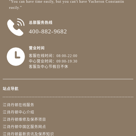
"You can have time easily, but you can't have Vacheron Constantin
澳门特别行政区大堂区议事亭前地（新马路）江诗丹顿售后服务中心（需提前预约）
easily.”
澳门特别行政区风顺堂区南湾大马路江诗丹顿售后服务中心（需提前预约）
总部服务热线
澳门特别行政区花地玛堂区关闸广场江诗丹顿售后服务中心（需提前预约）
400-882-9682
澳门特别行政区花王堂区大三巴商圈江诗丹顿售后服务中心（需提前预约）
澳门特别行政区嘉模堂区官也街江诗丹顿售后服务中心（需提前预约）
营业时间
澳门省路氹城市金光大道江诗丹顿售后服务中心（需提前预约）
客服在线时间：08:00-22:00
澳门特别行政区望德堂区塔石广场江诗丹顿售后服务中心（需提前预约）
中心营业时间：09:00-19:30
福建省福州市鼓楼区五四路128-1号恒力城写字楼15层03室江诗丹顿售后服务中心（需提前预约）
客服及中心节假日不休
福建省厦门市思明区湖滨东路95号万象城华润大厦B座11层1104室江诗丹顿售后服务中心（需提前预约）
广东省潮州市潮安区新风路与潮汕路交汇处江诗丹顿售后服务中心（需提前预约）
站点导航
广东省广州市天河区天河路230号万菱汇国际中心A塔7层704室江诗丹顿售后服务中心（需提前预约）
广东省广州市越秀区环市东路371-375号世界贸易中心大厦南塔15层1507室江诗丹顿售后服务中心（需提前预约）
江诗丹顿在线服务
广东省河源市源城区越王大道江诗丹顿售后服务中心（需提前预约）
江诗丹顿中心介绍
广东省惠州市惠城区江北文昌一路7号华贸大厦1座30层3005室江诗丹顿售后服务中心（需提前预约）
江诗丹顿维修及保养项目
广东省江门市蓬江区广场西路江诗丹顿售后服务中心（需提前预约）
江诗丹顿中国区服务网点
广东省揭阳市榕城进贤门步行街江诗丹顿售后服务中心（需提前预约）
江诗丹顿最新资讯及保养知识