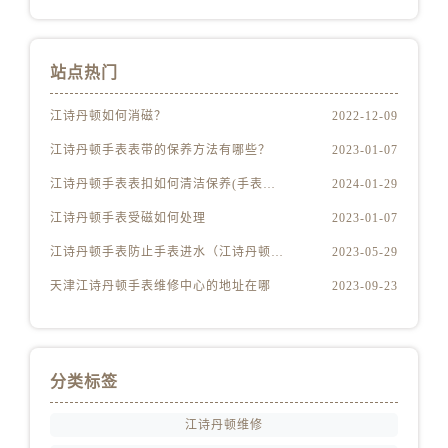
福建省宁德市蕉城区天湖东路江诗丹顿售后服务中心（需提前预约）
福建省莆田市城厢区霞林街道荔华东大道江诗丹顿售后服务中心（需提前预约）
站点热门
福建省三明市三元区东乾二路江诗丹顿售后服务中心（需提前预约）
福建省漳州市龙文区步港路江诗丹顿售后服务中心（需提前预约）
江诗丹顿如何消磁？
2022-12-09
江苏省常州市新北区龙锦路1590号现代传媒中心5号楼10层1008室江诗丹顿售后服务中心（需提前预约）
江诗丹顿手表表带的保养方法有哪些？
2023-01-07
江苏省淮安市清江浦区淮海北路江诗丹顿售后服务中心（需提前预约）
江诗丹顿手表表扣如何清洁保养(手表爱好者必备的清洁保养技巧)
2024-01-29
江苏省连云港市海州区通灌北路江诗丹顿售后服务中心（需提前预约）
江苏省南京市秦淮区中山南路1号南京中心22层22-C1-C3室江诗丹顿售后服务中心（需提前预约）
江诗丹顿手表受磁如何处理
2023-01-07
江苏省宿迁市宿城区西湖路江诗丹顿售后服务中心（需提前预约）
江诗丹顿手表防止手表进水（江诗丹顿手表怎么预防进水）
2023-05-29
江苏省泰州市海陵区永定东路399号置地商务中心东塔（华润万象城）17层1706室江诗丹顿售后服务中心（需提前预约）
天津江诗丹顿手表维修中心的地址在哪
2023-09-23
江苏省徐州市鼓楼区淮海东路29号苏宁广场IFC国际金融中心35层3508室江诗丹顿售后服务中心（需提前预约）
江苏省盐城市盐都区世纪大道5号盐城金融城写字楼1号楼16层1604室江诗丹顿售后服务中心（需提前预约）
江苏省扬州市邗江区国展路29号星耀天地写字楼1号楼18层1803室江诗丹顿售后服务中心（需提前预约）
分类标签
江苏省镇江市京口区中山东路江诗丹顿售后服务中心（需提前预约）
江西省抚州市临川区赣东大道江诗丹顿售后服务中心（需提前预约）
江诗丹顿维修
江西省赣州市章贡区文清路江诗丹顿售后服务中心（需提前预约）