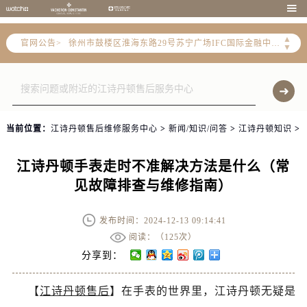

常州市新北区龙锦路1590号现代传媒中心写字楼5号楼10层1008室（需提前预约）
徐州市鼓楼区淮海东路29号苏宁广场IFC国际金融中心写字楼35层3508室（需提前预约）
▲
官网公告>
▼
扬州市邗江区国展路29号星耀天地写字楼1号楼18层1803室（需提前预约）
盐城市盐都区世纪大道5号盐城金融城写字楼1号楼16层1604室（需提前预约）
泰州市海陵区永定东路399号置地商务中心东塔写字楼（华润万象城）17层1706室（需提前预约）
宁波市江北区大闸南路500号来福士广场办公楼20层2009室（需提前预约）
当前位置：
江诗丹顿售后维修服务中心
>
新闻/知识/问答
>
江诗丹顿知识
>
杭州市上城区钱江路1366号华润大厦写字楼A座5层503-5室（需提前预约）
金华市金东区东市南街777号金华万达广场写字楼4号楼22层2209室（需提前预约）
江诗丹顿手表走时不准解决方法是什么（常
绍兴市越城区胜利东路379号世茂天际中心写字楼8层805室（需提前预约）
见故障排查与维修指南）
嘉兴市南湖区广益路705号嘉兴世界贸易中心写字楼A座13层1304室（需提前预约）
南昌市红谷滩新区红谷中大道998号绿地双子塔（中央广场）A1座办公楼14层07室（需提前预约）
发布时间：2024-12-13 09:14:41
济南市历下区经十路11111号华润中心写字楼（万象城）15层1508室（需提前预约）
阅读：（
125次）
广州市天河区天河路230号万菱汇国际中心写字楼A塔7层704室（需提前预约）
分享到：
广州市越秀区环市东路371-375号世界贸易中心大厦南塔写字楼15层07室（需提前预约）
深圳市罗湖区深南东路5001号华润大厦写字楼17层1701室（需提前预约）
【
江诗丹顿售后
】在手表的世界里，江诗丹顿无疑是
惠州市惠城区江北文昌一路7号华贸大厦写字楼1座30层05室（需提前预约）