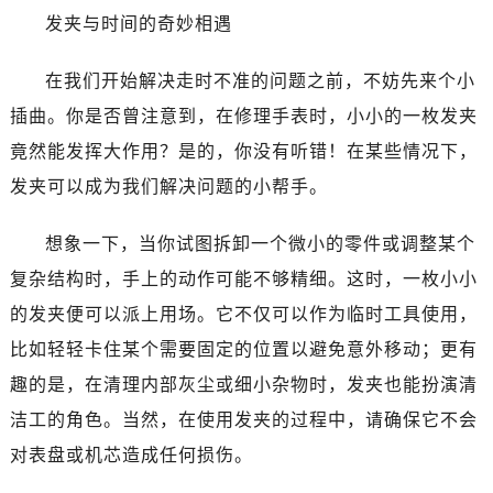
发夹与时间的奇妙相遇
南通市崇川区工农路57号圆融广场写字楼16层1603室（需提前预约）
苏州市苏州工业园区星港街199号苏州中心办公楼C座22层08室（需提前预约）
在我们开始解决走时不准的问题之前，不妨先来个小
武汉市江汉区解放大道686号世界贸易大厦38层09室（需提前预约）
插曲。你是否曾注意到，在修理手表时，小小的一枚发夹
南宁市青秀区金湖路59号地王大厦12楼1224室（需提前预约）
合肥市蜀山区潜山路111号万象城华润大厦B座12楼03室（需提前预约）
竟然能发挥大作用？是的，你没有听错！在某些情况下，
泉州市丰泽区宝洲路729号浦西万达中心写字楼A座7楼709室（需提前预约）
发夹可以成为我们解决问题的小帮手。
青岛市南区山东路6号华润大厦B座22层04室（需提前预约）
烟台市芝罘区胜利路139号万达金融中心A座907室（需提前预约）
想象一下，当你试图拆卸一个微小的零件或调整某个
长春市朝阳区西安大路727号中银大厦A座(旺进大厦)18层09室（需提前预约）
复杂结构时，手上的动作可能不够精细。这时，一枚小小
贵阳市南明区都司高架桥路33号亨特国际金融中心14楼14D（需提前预约）
的发夹便可以派上用场。它不仅可以作为临时工具使用，
昆明市盘龙区北京路928号同德昆明广场写字楼10层06室（需提前预约）
比如轻轻卡住某个需要固定的位置以避免意外移动；更有
石家庄市长安区中山东路39号勒泰中心写字楼B座13层07室（需提前预约）
趣的是，在清理内部灰尘或细小杂物时，发夹也能扮演清
西安市碑林区南关正街88号华侨城长安国际中心E座6楼10室（需提前预约）
洁工的角色。当然，在使用发夹的过程中，请确保它不会
海口市龙华区金贸东路5号海口华润大厦B座17层1707室（需提前预约）
对表盘或机芯造成任何损伤。
唐山市路南区新华东道100号万达广场写字楼A座10层1002室（需提前预约）
台州市椒江区东海大道1800号腾达中心东1幢20楼2002室（需提前预约）