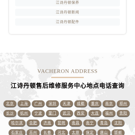
江诗丹顿保养
江西省吉安市吉州区井冈山大道江诗丹顿售后服务中心（需提前预约）
江诗丹顿新闻
江西省景德镇市珠山区珠山中路江诗丹顿售后服务中心（需提前预约）
江诗丹顿配件
江西省九江市浔阳区浔阳路江诗丹顿售后服务中心（需提前预约）
江西省南昌市红谷滩新区红谷中大道998号绿地双子塔（中央广场）A1座办公楼14层1407室江诗丹顿售后服务中心（需提前预约）
江西省萍乡市安源区萍安北大道与康庄路交叉口江诗丹顿售后服务中心（需提前预约）
江西省上饶市信州区滨江西路江诗丹顿售后服务中心（需提前预约）
江西省新余市渝水区北湖西路江诗丹顿售后服务中心（需提前预约）
江西省宜春市袁州区中山中路江诗丹顿售后服务中心（需提前预约）
VACHERON ADDRESS
江西省鹰潭市月湖区胜利东路江诗丹顿售后服务中心（需提前预约）
山东省德州市德城区东风中路江诗丹顿售后服务中心（需提前预约）
江诗丹顿售后维修服务中心地点电话查询
山东省东营市东营区济南路江诗丹顿售后服务中心（需提前预约）
山东省济南市历下区经十路11111号华润中心写字楼（万象城）15层1508室江诗丹顿售后服务中心（需提前预约）
北京
上海
广州
深圳
天津
成都
重庆
南京
郑州
山东省济宁市任城区太白楼路江诗丹顿售后服务中心（需提前预约）
长沙
杭州
宁波
厦门
武汉
西安
大连
福州
贵阳
山东省莱芜市文化南路8号银座商城名表维修一楼名表维修江诗丹顿售后服务中心（需提前预约）
哈尔滨
合肥
济南
昆明
南昌
南宁
青岛
沈阳
山东省临沂市兰山区解放路江诗丹顿售后服务中心（需提前预约）
石家庄
苏州
长春
河北
太原
保定
唐山
邯郸
山东省日照市东港区烟台路江诗丹顿售后服务中心（需提前预约）