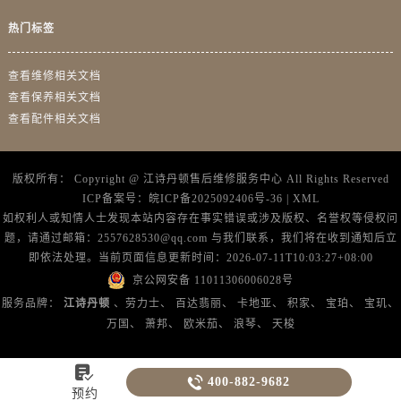
广东省茂名市电白区水东街道迎宾大道江诗丹顿售后服务中心（需提前预约）
热门标签
广东省梅州市梅江区金燕大道江诗丹顿售后服务中心（需提前预约）
广东省清远市清城区湖西路江诗丹顿售后服务中心（需提前预约）
查看维修相关文档
广东省汕头市龙湖区长平路江诗丹顿售后服务中心（需提前预约）
查看保养相关文档
广东省汕尾市城区香洲街道园林社区翠园街江诗丹顿售后服务中心（需提前预约）
查看配件相关文档
广东省韶关市武江区芙蓉新区与老城中心交汇处江诗丹顿售后服务中心（需提前预约）
广东省深圳市罗湖区深南东路5001号华润大厦17层1701室江诗丹顿售后服务中心（需提前预约）
版权所有：
Copyright @
江诗丹顿售后维修服务中心
All Rights Reserved
广东省阳江市江城区东风一路江诗丹顿售后服务中心（需提前预约）
ICP备案号：
皖ICP备2025092406号-36
|
XML
如权利人或知情人士发现本站内容存在事实错误或涉及版权、名誉权等侵权问
广东省云浮市云城区金山路江诗丹顿售后服务中心（需提前预约）
题，请通过邮箱：2557628530@qq.com 与我们联系，我们将在收到通知后立
广东省湛江市赤坎区观海北路江诗丹顿售后服务中心（需提前预约）
即依法处理。当前页面信息更新时间：2026-07-11T10:03:27+08:00
广东省肇庆市端州区信安大道与砚都大道交汇处江诗丹顿售后服务中心（需提前预约）
京公网安备 11011306006028号
广西壮族自治区百色市右江区中山二路江诗丹顿售后服务中心（需提前预约）
服务品牌：
江诗丹顿
、劳力士、
百达翡丽、
卡地亚、
积家、
宝珀、
宝玑、
广西壮族自治区北海市海城区北京路江诗丹顿售后服务中心（需提前预约）
万国、
萧邦、
欧米茄、
浪琴、
天梭
广西壮族自治区崇左市江州区石景林街道友谊大道与丽川路交汇处江诗丹顿售后服务中心（需提前预约）

广西壮族自治区防城港市港口区金花茶大道江诗丹顿售后服务中心（需提前预约）

400-882-9682
预约
广西壮族自治区贵港市港北区港城街道布山大道与仙衣路交叉口江诗丹顿售后服务中心（需提前预约）