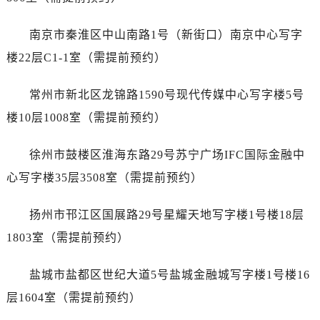
石家庄市长安区中山东路39号勒泰中心写字楼B座13层07室（需提前预约）
西安市碑林区南关正街88号华侨城长安国际中心E座6楼10室（需提前预约）
南京市秦淮区中山南路1号（新街口）南京中心写字
海口市龙华区金贸东路5号海口华润大厦B座17层1707室（需提前预约）
楼22层C1-1室（需提前预约）
唐山市路南区新华东道100号万达广场写字楼A座10层1002室（需提前预约）
台州市椒江区东海大道1800号腾达中心东1幢20楼2002室（需提前预约）
常州市新北区龙锦路1590号现代传媒中心写字楼5号
内蒙古自治区呼和浩特市玉泉区大学西街70号华润万象城写字楼（鄂尔多斯大厦）23层2326室（需提前预约）
楼10层1008室（需提前预约）
甘肃省兰州市七里河区西津西路16号兰州中心写字楼21层2102室（需提前预约）
重庆市解放碑渝中区民权路28号英利国际金融中心写字楼20层01室（需提前预约）
徐州市鼓楼区淮海东路29号苏宁广场IFC国际金融中
黑龙江省大庆市萨尔图区会战大街江诗丹顿售后服务中心（需提前预约）
心写字楼35层3508室（需提前预约）
黑龙江省鹤岗市向阳区红军路江诗丹顿售后服务中心（需提前预约）
黑龙江省黑河市爱辉区中央街江诗丹顿售后服务中心（需提前预约）
扬州市邗江区国展路29号星耀天地写字楼1号楼18层
黑龙江省鸡西市鸡冠区红军路江诗丹顿售后服务中心（需提前预约）
1803室（需提前预约）
黑龙江省佳木斯市向阳区长安路江诗丹顿售后服务中心（需提前预约）
黑龙江省牡丹江市东安区太平路江诗丹顿售后服务中心（需提前预约）
盐城市盐都区世纪大道5号盐城金融城写字楼1号楼16
黑龙江省七台河市桃山区大同街江诗丹顿售后服务中心（需提前预约）
层1604室（需提前预约）
黑龙江省齐齐哈尔市龙沙区龙华路江诗丹顿售后服务中心（需提前预约）