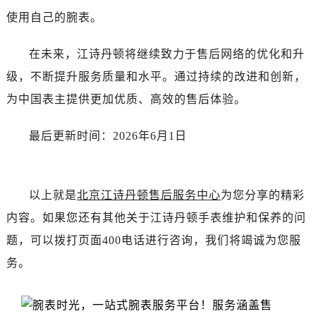
新疆维吾尔自治区阜康市博峰路江诗丹顿售后服务中心（需提前预约）
使用自己的腕表。
新疆维吾尔自治区哈密市伊州区建国北路江诗丹顿售后服务中心（需提前预约）
新疆维吾尔自治区和田市和田市北京西路江诗丹顿售后服务中心（需提前预约）
在未来，江诗丹顿将继续致力于售后网络的优化和升
新疆维吾尔自治区胡杨河市胡杨河市胡杨路江诗丹顿售后服务中心（需提前预约）
级，不断提升服务质量和水平。通过持续的改进和创新，
新疆维吾尔自治区霍尔果斯市亚欧北路江诗丹顿售后服务中心（需提前预约）
为中国表主提供更加优质、高效的售后体验。
新疆维吾尔自治区喀什市解放北路江诗丹顿售后服务中心（需提前预约）
新疆维吾尔自治区可克达拉市幸福路江诗丹顿售后服务中心（需提前预约）
最后更新时间：2026年6月1日
新疆维吾尔自治区克拉玛依市克拉玛依区友谊路江诗丹顿售后服务中心（需提前预约）
新疆维吾尔自治区库车市库车市文化东路江诗丹顿售后服务中心（需提前预约）
新疆维吾尔自治区库尔勒市库尔勒市人民东路江诗丹顿售后服务中心（需提前预约）
以上就是
北京江诗丹顿售后服务中心
为您分享的精彩
新疆维吾尔自治区奎屯市团结西街江诗丹顿售后服务中心（需提前预约）
内容。如果您还有其他关于江诗丹顿手表维护和保养的问
新疆维吾尔自治区昆玉市昆泉街江诗丹顿售后服务中心（需提前预约）
题，可以拨打页面400电话进行咨询，我们将竭诚为您服
新疆维吾尔自治区沙湾市三道河子镇世纪大道南路江诗丹顿售后服务中心（需提前预约）
务。
新疆维吾尔自治区石河子市北二路江诗丹顿售后服务中心（需提前预约）
新疆维吾尔自治区双河市光明路江诗丹顿售后服务中心（需提前预约）
新疆维吾尔自治区塔城市塔城地区闻琴路江诗丹顿售后服务中心（需提前预约）