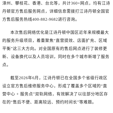
河南省南阳市宛城区范蠡东路与南都路交叉口江诗丹顿售后服务中心（需提前预约）
漳州、攀枝花、香港、台北等，共计360+网点，均有江诗
河南省平顶山市卫东区建设路江诗丹顿售后服务中心（需提前预约）
丹顿官方售后服务网点，详细信息需拨打江诗丹顿全国官
河南省濮阳市大华龙区开州路绿城路交叉口江诗丹顿售后服务中心（需提前预约）
方售后服务热线400-882-9682进行咨询。
河南省三门峡市湖滨区和平路江诗丹顿售后服务中心（需提前预约）
河南省商丘市梁园区神火大道江诗丹顿售后服务中心（需提前预约）
本次售后网络优化是江诗丹顿中国区近年来规模最大
河南省新乡市红旗区人民路江诗丹顿售后服务中心（需提前预约）
的服务升级项目，着重聚焦“直营提效、店面扩充、区域
河南省信阳市浉河区东方红大道江诗丹顿售后服务中心（需提前预约）
平衡”这三大方向。对全国原有的售后网点进行了装修更
河南省许昌市魏都区建安大道与八龙路交叉口江诗丹顿售后服务中心（需提前预约）
新、设备换代以及人员培训，同时在多个城市新增了服务
河南省郑州市二七区民主路10号华润大厦29层2905室江诗丹顿售后服务中心（需提前预约）
点。
河南省周口市川汇区七一路江诗丹顿售后服务中心（需提前预约）
河南省驻马店市驿城区乐山大道与置地大道交叉口江诗丹顿售后服务中心（需提前预约）
截至2026年6月，江诗丹顿已在全国多个省级行政区
湖北省鄂州市鄂城区文星大道江诗丹顿售后服务中心（需提前预约）
设立官方售后维修服务中心，形成了覆盖多个区域的“直
湖北省黄冈市黄州区赤壁大道江诗丹顿售后服务中心（需提前预约）
营中心 + 服务点”双轨网络，有效解决了以往部分地区存
湖北省黄石市黄石港区武汉路江诗丹顿售后服务中心（需提前预约）
湖北省荆门市东宝中天街步行街江诗丹顿售后服务中心（需提前预约）
在的“售后不便、距离较远、预约时间长”等难题。
湖北省荆州市荆州区荆中路江诗丹顿售后服务中心（需提前预约）