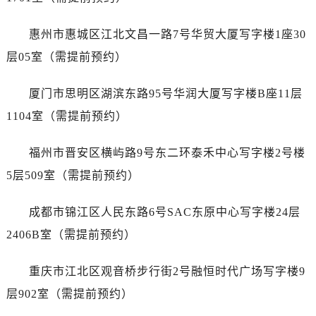
内蒙古自治区赤峰市红山区哈达街江诗丹顿售后服务中心（需提前预约）
内蒙古自治区鄂尔多斯市东胜区伊金霍洛街江诗丹顿售后服务中心（需提前预约）
惠州市惠城区江北文昌一路7号华贸大厦写字楼1座30
内蒙古自治区呼伦贝尔市海拉尔区中央街江诗丹顿售后服务中心（需提前预约）
层05室（需提前预约）
内蒙古自治区通辽市科尔沁区明仁大街江诗丹顿售后服务中心（需提前预约）
内蒙古自治区乌海市海勃湾区人民南路江诗丹顿售后服务中心（需提前预约）
厦门市思明区湖滨东路95号华润大厦写字楼B座11层
内蒙古自治区乌兰察布市集宁区恩和大街江诗丹顿售后服务中心（需提前预约）
1104室（需提前预约）
内蒙古自治区锡林郭勒盟市锡林浩特市光明街与额尔敦路交叉口江诗丹顿售后服务中心（需提前预约）
内蒙古自治区兴安盟市乌兰浩特市兴安大街江诗丹顿售后服务中心（需提前预约）
福州市晋安区横屿路9号东二环泰禾中心写字楼2号楼
山西省大同市平城区迎宾街江诗丹顿售后服务中心（需提前预约）
5层509室（需提前预约）
山西省晋城市城区黄华街江诗丹顿售后服务中心（需提前预约）
山西省晋中市榆次区顺城街江诗丹顿售后服务中心（需提前预约）
成都市锦江区人民东路6号SAC东原中心写字楼24层
山西省临汾市尧都区解放路江诗丹顿售后服务中心（需提前预约）
2406B室（需提前预约）
山西省吕梁市离石区永宁中路与建设街交叉口江诗丹顿售后服务中心（需提前预约）
山西省朔州市朔城区怡西路与鄯阳西街交汇处江诗丹顿售后服务中心（需提前预约）
重庆市江北区观音桥步行街2号融恒时代广场写字楼9
山西省忻州市忻府区和平东街与七一南路交叉口江诗丹顿售后服务中心（需提前预约）
层902室（需提前预约）
山西省阳泉市郊区平阳东街与新城大道交叉口江诗丹顿售后服务中心（需提前预约）