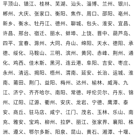
海南省三沙市西沙区西沙群岛永兴岛北京路江诗丹顿售后服务中心（需提前预约）
平顶山、镇江、桂林、芜湖、汕头、淄博、兰州、银川、
海南省三亚市吉阳区迎宾路江诗丹顿售后服务中心（需提前预约）
郴州、大庆、张家口、衡阳、焦作、周口、邵阳、亳州、
海南省万宁市万城镇解放路江诗丹顿售后服务中心（需提前预约）
新乡、衡水、牡丹江、德州、聊城、包头、淮安、宜昌、
海南省文昌市文城镇教育东路江诗丹顿售后服务中心（需提前预约）
许昌、邢台、宿迁、丽水、蚌埠、上饶、晋中、葫芦岛、
海南省五指山市通什镇三月三大道江诗丹顿售后服务中心（需提前预约）
四平、宜春、滁州、大同、舟山、绵阳、天水、德阳、承
香港特别行政区尖沙咀区油尖旺区广东道江诗丹顿售后服务中心（需提前预约）
德、绥化、马鞍山、三明、滨州、黄冈、赤峰、荆州、通
香港特别行政区金钟区中西区金钟道江诗丹顿售后服务中心（需提前预约）
化、鸡西、佳木斯、黑河、连云港、阜阳、吉安、枣庄、
香港特别行政区九龙区油尖旺区弥敦道江诗丹顿售后服务中心（需提前预约）
香港特别行政区铜锣湾区湾仔区轩尼诗道江诗丹顿售后服务中心（需提前预约）
永州、清远、揭阳、梧州、渭南、延安、长治、运城、淮
河南省安阳市文峰区解放大道江诗丹顿售后服务中心（需提前预约）
南、莆田、荆门、益阳、梅州、达州、榆林、威海、九
河南省鹤壁市淇滨区九州路江诗丹顿售后服务中心（需提前预约）
江、济宁、齐齐哈尔、南阳、常德、呼伦贝尔、丹东、锦
河南省济源市沁园街道济水大道江诗丹顿售后服务中心（需提前预约）
州、辽阳、辽源、衢州、安庆、龙岩、宁德、鹰潭、泰
河南省焦作市解放区解放路江诗丹顿售后服务中心（需提前预约）
安、商丘、驻马店、咸宁、江门、茂名、玉林、乐山、南
河南省开封市鼓楼区中山路江诗丹顿售后服务中心（需提前预约）
充、雅安、宝鸡、柳州、拉萨、丽江、张家界、襄阳、株
河南省洛阳市西工区中州中路与解放路交叉口江诗丹顿售后服务中心（需提前预约）
洲、遵义、鄂尔多斯、阳泉、昆山、黄石、湘潭、十堰、
河南省漯河市源汇区交通路江诗丹顿售后服务中心（需提前预约）