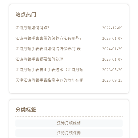
四川省宜宾市翠屏区长翠路江诗丹顿售后服务中心（需提前预约）
四川省资阳市雁江区滨江大道一段与和平南路江诗丹顿售后服务中心（需提前预约）
站点热门
四川省自贡市自流井区华商北路江诗丹顿售后服务中心（需提前预约）
江诗丹顿如何消磁？
2022-12-09
西藏自治区阿里地区噶尔县北京西路江诗丹顿售后服务中心（需提前预约）
西藏自治区昌都市卡若区昌都西路江诗丹顿售后服务中心（需提前预约）
江诗丹顿手表表带的保养方法有哪些？
2023-01-07
西藏自治区拉萨市城关区北京中路江诗丹顿售后服务中心（需提前预约）
江诗丹顿手表表扣如何清洁保养(手表爱好者必备的清洁保养技巧)
2024-01-29
西藏自治区林芝市巴宜区广东路江诗丹顿售后服务中心（需提前预约）
江诗丹顿手表受磁如何处理
2023-01-07
西藏自治区那曲市色尼区浙江西路江诗丹顿售后服务中心（需提前预约）
江诗丹顿手表防止手表进水（江诗丹顿手表怎么预防进水）
2023-05-29
西藏自治区日喀则市桑珠孜区上海中路江诗丹顿售后服务中心（需提前预约）
西藏自治区山南市乃东区湖北大道江诗丹顿售后服务中心（需提前预约）
天津江诗丹顿手表维修中心的地址在哪
2023-09-23
云南省保山市隆阳区正阳路江诗丹顿售后服务中心（需提前预约）
云南省楚雄彝族自治州楚雄市鹿城南路江诗丹顿售后服务中心（需提前预约）
云南省大理白族自治州大理市建设路江诗丹顿售后服务中心（需提前预约）
分类标签
云南省德宏傣族景颇族自治州芒市团结大街江诗丹顿售后服务中心（需提前预约）
云南省迪庆藏族自治州香格里拉市长征大道江诗丹顿售后服务中心（需提前预约）
江诗丹顿维修
云南省红河哈尼族彝族自治州蒙自市天马路江诗丹顿售后服务中心（需提前预约）
江诗丹顿保养