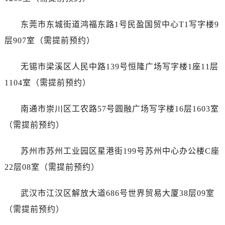
江苏省盐城市盐都区世纪大道5号盐城金融城写字楼1号楼16层1604室江诗丹顿售后服务中心（需提前预约）
江苏省扬州市邗江区国展路29号星耀天地写字楼1号楼18层1803室江诗丹顿售后服务中心（需提前预约）
东莞市东城街道鸿福东路1号民盈国贸中心T1写字楼9
江苏省镇江市京口区中山东路江诗丹顿售后服务中心（需提前预约）
层907室（需提前预约）
江西省抚州市临川区赣东大道江诗丹顿售后服务中心（需提前预约）
江西省赣州市章贡区文清路江诗丹顿售后服务中心（需提前预约）
无锡市梁溪区人民中路139号恒隆广场写字楼1座11层
江西省吉安市吉州区井冈山大道江诗丹顿售后服务中心（需提前预约）
1104室（需提前预约）
江西省景德镇市珠山区珠山中路江诗丹顿售后服务中心（需提前预约）
江西省九江市浔阳区浔阳路江诗丹顿售后服务中心（需提前预约）
南通市崇川区工农路57号圆融广场写字楼16层1603室
江西省南昌市红谷滩新区红谷中大道998号绿地双子塔（中央广场）A1座办公楼14层1407室江诗丹顿售后服务中心（需提前预约）
（需提前预约）
江西省萍乡市安源区萍安北大道与康庄路交叉口江诗丹顿售后服务中心（需提前预约）
江西省上饶市信州区滨江西路江诗丹顿售后服务中心（需提前预约）
苏州市苏州工业园区星港街199号苏州中心办公楼C座
江西省新余市渝水区北湖西路江诗丹顿售后服务中心（需提前预约）
22层08室（需提前预约）
江西省宜春市袁州区中山中路江诗丹顿售后服务中心（需提前预约）
江西省鹰潭市月湖区胜利东路江诗丹顿售后服务中心（需提前预约）
武汉市江汉区解放大道686号世界贸易大厦38层09室
山东省德州市德城区东风中路江诗丹顿售后服务中心（需提前预约）
（需提前预约）
山东省东营市东营区济南路江诗丹顿售后服务中心（需提前预约）