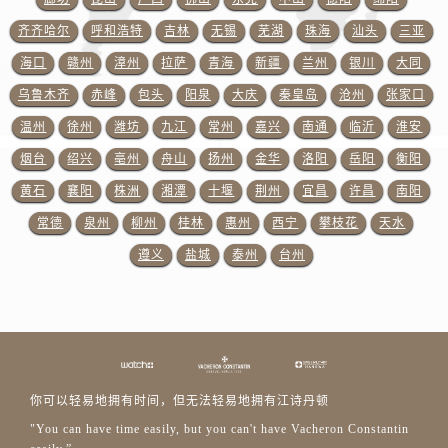
江苏省无锡市梁溪区人民中路139号恒隆广场写字楼1座11层1104室江诗丹顿售后服务中心（需提前预约）
齐齐哈尔
呼和浩特
吉林
无锡
芜湖
珠海
汕头
三亚
江苏省南通市崇川区工农路57号圆融广场写字楼16层1603室江诗丹顿售后服务中心（需提前预约）
海口
赣州
漳州
拉萨
青海
新疆
兰州
银川
大同
江苏省苏州市苏州工业园区 星港街199号苏州中心办公楼C座22层08室江诗丹顿售后服务中心（需提前预约）
湖北省武汉市江汉区解放大道686号世界贸易大厦38层09室江诗丹顿售后服务中心（需提前预约）
乌鲁木齐
赤峰
包头
阳泉
大庆
秦皇岛
沧州
张家口
广西省南宁市青秀区金湖路59号地王大厦12楼1224室江诗丹顿售后服务中心（需提前预约）
温州
徐州
潍坊
九江
常州
嘉兴
南通
临沂
淮安
安徽省合肥市蜀山区潜山路111号万象城华润大厦B座12楼03室江诗丹顿售后服务中心（需提前预约）
烟台
绍兴
亳州
舟山
扬州
金华
洛阳
岳阳
衡阳
福建省泉州市丰泽区宝洲路729号浦西万达中心写字楼A座7楼709室江诗丹顿售后服务中心（需提前预约）
黄石
襄阳
株洲
湘潭
十堰
荆州
宜昌
许昌
南阳
山东省青岛市南区山东路6号华润大厦B座22层04室江诗丹顿售后服务中心（需提前预约）
常德
泉州
柳州
桂林
惠州
西宁
攀枝花
天水
山东省烟台市芝罘区胜利路139号万达金融中心A座907室江诗丹顿售后服务中心（需提前预约）
遵义
盐城
泰州
台州
吉林省长春市朝阳区西安大路727号中银大厦A座(旺进大厦)18层09室江诗丹顿售后服务中心（需提前预约）
贵州省贵阳市南明区都司高架桥路33号亨特国际金融中心14楼14D江诗丹顿售后服务中心（需提前预约）
云南省昆明市盘龙区北京路928号同德昆明广场写字楼10层06室江诗丹顿售后服务中心（需提前预约）
河北省石家庄市长安区中山东路39号勒泰中心写字楼B座13层07室江诗丹顿售后服务中心（需提前预约）
陕西省西安市碑林区南关正街88号华侨城长安国际中心E座6楼10室江诗丹顿售后服务中心（需提前预约）
海南省海口市龙华区金贸东路5号海口华润大厦B座17层1707室江诗丹顿售后服务中心（需提前预约）
你可以轻易地拥有时间，但无法轻易地拥有江诗丹顿
河北省唐山市路南区新华东道100号万达广场写字楼A座10层1002室江诗丹顿售后服务中心（需提前预约）
"You can have time easily, but you can't have Vacheron Constantin