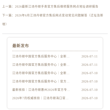
四川省成都市锦江区人民东路6号SAC东原中心24层2406B室江诗丹顿售后服务中心（需提前预约）
上一篇：
2026最新江诗丹顿手表官方售后维修服务网点地址调研报告
四川省达州市通川区中心广场、老车坝江诗丹顿售后服务中心（需提前预约）
下一篇：
2026年6月江诗丹顿官方售后网点变动常见问题解答（迁址及新
四川省德阳市旌阳区长江西路、南街江诗丹顿售后服务中心（需提前预约）
四川省甘孜州市康定市情歌广场、箭炉街江诗丹顿售后服务中心（需提前预约）
增）
四川省广安市广安区建安南路江诗丹顿售后服务中心（需提前预约）
四川省广元市利州区老城南北街、东大街江诗丹顿售后服务中心（需提前预约）
四川省乐山市市中区嘉定中路江诗丹顿售后服务中心（需提前预约）
最新发布
四川省凉山州市西昌市大巷口下街江诗丹顿售后服务中心（需提前预约）
江诗丹顿中国官方售后服务中心｜全新维修地址及官方热线权威信息声明（2026年7月最新）
2026-07-11
四川省泸州市江阳区治平路江诗丹顿售后服务中心（需提前预约）
四川省眉山市东坡区三苏路江诗丹顿售后服务中心（需提前预约）
江诗丹顿中国官方售后服务中心｜全新维修地址及官方热线权威信息通告（2026年7月最新）
2026-07-11
四川省绵阳市涪城区翠花街江诗丹顿售后服务中心（需提前预约）
江诗丹顿中国官方售后服务中心｜全新地址及售后电话权威信息声明（2026年7月最新）
2026-07-10
四川省南充市高坪区江东大道江诗丹顿售后服务中心（需提前预约）
江诗丹顿中国官方售后服务中心｜官方热线与门店地址权威信息通知（2026年7月最新）
2026-07-10
四川省内江市东兴区汉安大道江诗丹顿售后服务中心（需提前预约）
最新核验｜江诗丹顿惠州2026年官方专柜服务热线，7月门店名录一键获取
2026-07-10
四川省攀枝花市东区三线大道北段江诗丹顿售后服务中心（需提前预约）
四川省遂宁市船山区香林南路江诗丹顿售后服务中心（需提前预约）
2026年7月权威核验｜江诗丹顿海口官方专柜服务热线与客户支持
2026-07-10
四川省雅安市雨城区熊猫大道江诗丹顿售后服务中心（需提前预约）