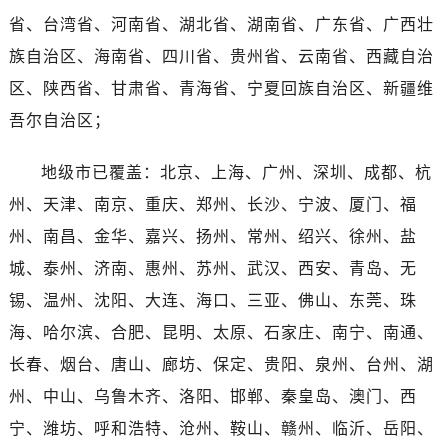
广西壮族自治区百色市右江区中山二路江诗丹顿售后服务中心（需提前预约）
省、台湾省、河南省、湖北省、湖南省、广东省、广西壮
广西壮族自治区北海市海城区北京路江诗丹顿售后服务中心（需提前预约）
族自治区、海南省、四川省、贵州省、云南省、西藏自治
广西壮族自治区崇左市江州区石景林街道友谊大道与丽川路交汇处江诗丹顿售后服务中心（需提前预约）
区、陕西省、甘肃省、青海省、宁夏回族自治区、新疆维
广西壮族自治区防城港市港口区金花茶大道江诗丹顿售后服务中心（需提前预约）
吾尔自治区；
广西壮族自治区贵港市港北区港城街道布山大道与仙衣路交叉口江诗丹顿售后服务中心（需提前预约）
广西壮族自治区桂林市秀峰区红岭路江诗丹顿售后服务中心（需提前预约）
地级市已覆盖：北京、上海、广州、深圳、成都、杭
广西壮族自治区河池市金城江区金城江街道朝阳路江诗丹顿售后服务中心（需提前预约）
州、天津、南京、重庆、郑州、长沙、宁波、厦门、福
广西壮族自治区贺州市八步区城东街道灵峰南路江诗丹顿售后服务中心（需提前预约）
广西壮族自治区来宾市兴宾区桂中大道江诗丹顿售后服务中心（需提前预约）
州、南昌、金华、嘉兴、扬州、常州、绍兴、徐州、盐
广西壮族自治区柳州市城中区中山中路江诗丹顿售后服务中心（需提前预约）
城、泰州、济南、惠州、苏州、武汉、西安、青岛、无
广西壮族自治区钦州市钦南区金海湾东大街江诗丹顿售后服务中心（需提前预约）
锡、温州、沈阳、大连、海口、三亚、佛山、东莞、珠
广西壮族自治区梧州市万秀区龙湖镇高旺路江诗丹顿售后服务中心（需提前预约）
海、哈尔滨、合肥、昆明、太原、石家庄、南宁、南通、
广西壮族自治区玉林市玉州区金玉路江诗丹顿售后服务中心（需提前预约）
长春、烟台、唐山、廊坊、保定、贵阳、泉州、台州、湖
海南省儋州市儋州市那大镇兰洋北路江诗丹顿售后服务中心（需提前预约）
州、中山、乌鲁木齐、洛阳、邯郸、秦皇岛、澳门、西
海南省东方市八所镇解放西路江诗丹顿售后服务中心（需提前预约）
宁、潍坊、呼和浩特、沧州、鞍山、赣州、临沂、岳阳、
海南省琼海市嘉积镇东风路江诗丹顿售后服务中心（需提前预约）