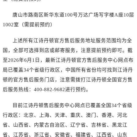
广东省广州市越秀区环市东路371-375号世界贸易中心大厦南塔15层1507室江诗丹顿售后服务中心（需提前预约）
广东省河源市源城区越王大道江诗丹顿售后服务中心（需提前预约）
唐山市路南区新华东道100号万达广场写字楼A座10层
广东省惠州市惠城区江北文昌一路7号华贸大厦1座30层3005室江诗丹顿售后服务中心（需提前预约）
1002室（需提前预约）
广东省江门市蓬江区广场西路江诗丹顿售后服务中心（需提前预约）
广东省揭阳市榕城进贤门步行街江诗丹顿售后服务中心（需提前预约）
上述所有江诗丹顿官方售后服务地址服务范围均为全
广东省茂名市电白区水东街道迎宾大道江诗丹顿售后服务中心（需提前预约）
国，全部可选择到店或邮寄服务，注意提前预约即可。截
广东省梅州市梅江区金燕大道江诗丹顿售后服务中心（需提前预约）
至2026年6月1日，最新江诗丹顿官方售后服务中心网点布
广东省清远市清城区湖西路江诗丹顿售后服务中心（需提前预约）
局已覆盖34个省级行政区，中国所有省份均可找到江诗丹
广东省汕头市龙湖区长平路江诗丹顿售后服务中心（需提前预约）
顿的官方售后服务门店，注意需拨打江诗丹顿全国官方售
广东省汕尾市城区香洲街道园林社区翠园街江诗丹顿售后服务中心（需提前预约）
广东省韶关市武江区芙蓉新区与老城中心交汇处江诗丹顿售后服务中心（需提前预约）
后服务热线：400-882-9682进行预约。
广东省深圳市罗湖区深南东路5001号华润大厦17层1701室江诗丹顿售后服务中心（需提前预约）
目前江诗丹顿售后服务中心网点已覆盖全国34个省级
广东省阳江市江城区东风一路江诗丹顿售后服务中心（需提前预约）
广东省云浮市云城区金山路江诗丹顿售后服务中心（需提前预约）
行政区：北京、上海、天津、重庆、澳门、香港、河北
广东省湛江市赤坎区观海北路江诗丹顿售后服务中心（需提前预约）
省、山西省、内蒙古自治区、辽宁省、吉林省、黑龙江
广东省肇庆市端州区信安大道与砚都大道交汇处江诗丹顿售后服务中心（需提前预约）
省、江苏省、浙江省、安徽省、福建省、江西省、山东