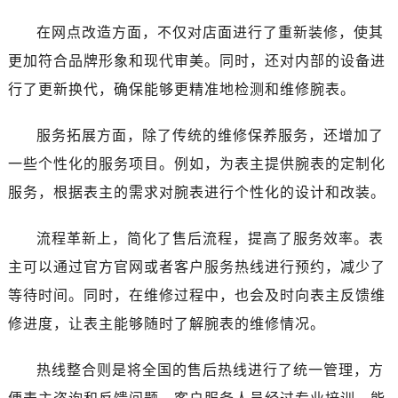
湖南省张家界市永定区解放路江诗丹顿售后服务中心（需提前预约）
在网点改造方面，不仅对店面进行了重新装修，使其
湖南省长沙市芙蓉区建湘路393号世茂环球金融中心写字楼10层1013室江诗丹顿售后服务中心（需提前预约）
湖南省株洲市芦淞区建设南路江诗丹顿售后服务中心（需提前预约）
更加符合品牌形象和现代审美。同时，还对内部的设备进
甘肃省白银市白银区北京路江诗丹顿售后服务中心（需提前预约）
行了更新换代，确保能够更精准地检测和维修腕表。
甘肃省定西市安定区解放路江诗丹顿售后服务中心（需提前预约）
甘肃省敦煌市沙州镇阳关中路江诗丹顿售后服务中心（需提前预约）
服务拓展方面，除了传统的维修保养服务，还增加了
甘肃省合作市人民街江诗丹顿售后服务中心（需提前预约）
一些个性化的服务项目。例如，为表主提供腕表的定制化
甘肃省嘉峪关市雄关区新华中路江诗丹顿售后服务中心（需提前预约）
服务，根据表主的需求对腕表进行个性化的设计和改装。
甘肃省金昌市金川区北京路江诗丹顿售后服务中心（需提前预约）
甘肃省酒泉市肃州区西大街江诗丹顿售后服务中心（需提前预约）
流程革新上，简化了售后流程，提高了服务效率。表
甘肃省临夏市城南街道团结路江诗丹顿售后服务中心（需提前预约）
主可以通过官方官网或者客户服务热线进行预约，减少了
甘肃省陇南市武都区人民路江诗丹顿售后服务中心（需提前预约）
等待时间。同时，在维修过程中，也会及时向表主反馈维
甘肃省平凉市崆峒区西大街江诗丹顿售后服务中心（需提前预约）
修进度，让表主能够随时了解腕表的维修情况。
甘肃省庆阳市西峰区南大街江诗丹顿售后服务中心（需提前预约）
甘肃省天水市秦州区民主路江诗丹顿售后服务中心（需提前预约）
热线整合则是将全国的售后热线进行了统一管理，方
甘肃省武威市凉州区迎宾路江诗丹顿售后服务中心（需提前预约）