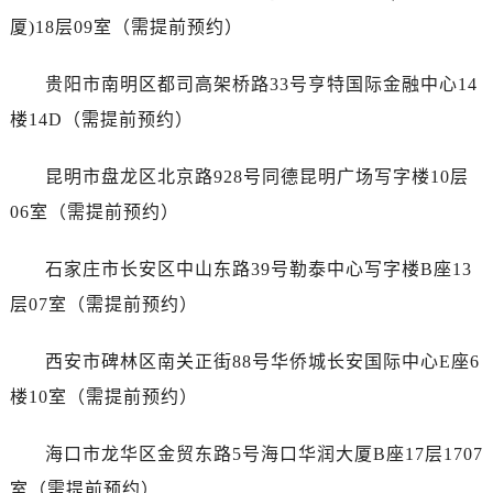
浙江省丽水市莲都区解放街江诗丹顿售后服务中心（需提前预约）
厦)18层09室（需提前预约）
浙江省宁波市江北区大闸南路500号来福士广场办公楼20层2009室江诗丹顿售后服务中心（需提前预约）
浙江省衢州市柯城区上街江诗丹顿售后服务中心（需提前预约）
贵阳市南明区都司高架桥路33号亨特国际金融中心14
浙江省绍兴市越城区胜利东路379号世茂天际中心写字楼8层805室江诗丹顿售后服务中心（需提前预约）
楼14D（需提前预约）
浙江省舟山市定海区解放东路江诗丹顿售后服务中心（需提前预约）
澳门特别行政区大堂区议事亭前地（新马路）江诗丹顿售后服务中心（需提前预约）
昆明市盘龙区北京路928号同德昆明广场写字楼10层
澳门特别行政区风顺堂区南湾大马路江诗丹顿售后服务中心（需提前预约）
06室（需提前预约）
澳门特别行政区花地玛堂区关闸广场江诗丹顿售后服务中心（需提前预约）
澳门特别行政区花王堂区大三巴商圈江诗丹顿售后服务中心（需提前预约）
石家庄市长安区中山东路39号勒泰中心写字楼B座13
澳门特别行政区嘉模堂区官也街江诗丹顿售后服务中心（需提前预约）
层07室（需提前预约）
澳门省路氹城市金光大道江诗丹顿售后服务中心（需提前预约）
澳门特别行政区望德堂区塔石广场江诗丹顿售后服务中心（需提前预约）
西安市碑林区南关正街88号华侨城长安国际中心E座6
福建省福州市鼓楼区五四路128-1号恒力城写字楼15层03室江诗丹顿售后服务中心（需提前预约）
楼10室（需提前预约）
福建省厦门市思明区湖滨东路95号万象城华润大厦B座11层1104室江诗丹顿售后服务中心（需提前预约）
广东省潮州市潮安区新风路与潮汕路交汇处江诗丹顿售后服务中心（需提前预约）
海口市龙华区金贸东路5号海口华润大厦B座17层1707
广东省广州市天河区天河路230号万菱汇国际中心A塔7层704室江诗丹顿售后服务中心（需提前预约）
室（需提前预约）