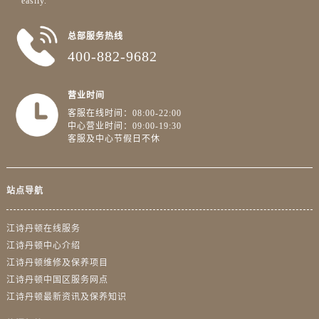
easily.”
台州市椒江区东海大道1800号腾达中心东1幢20楼2002室江诗丹顿售后服务中心（需提前预约）
呼和浩特市玉泉区大学西街70号华润万象城写字楼（鄂尔多斯大厦）23层2326室江诗丹顿售后服务中心（需提前预约）
总部服务热线
兰州市七里河区西津西路16号兰州中心写字楼21层2102室江诗丹顿售后服务中心（需提前预约）
400-882-9682
重庆市解放碑渝中区民权路28号英利国际金融中心写字楼20层01室江诗丹顿售后服务中心（需提前预约）
节假日正常营业！
营业时间
客服在线时间：08:00-22:00
中心营业时间：09:00-19:30
客服及中心节假日不休
站点导航
江诗丹顿在线服务
江诗丹顿中心介绍
江诗丹顿维修及保养项目
江诗丹顿中国区服务网点
江诗丹顿最新资讯及保养知识