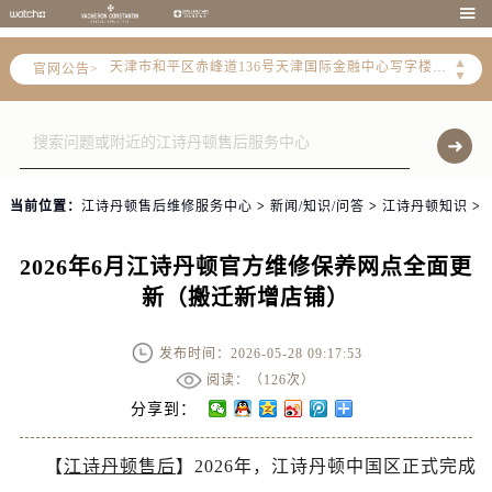
北京市朝阳区建国门外大街甲6号华熙国际中心写字楼D座11层1102室（需提前预约）

天津市和平区赤峰道136号天津国际金融中心写字楼26层2603室（需提前预约）
▲
官网公告>
上海市徐汇区虹桥路3号港汇中心写字楼2座37层3705室（需提前预约）
▼
上海市黄浦区南京东路299号宏伊国际广场写字楼8层806室（需提前预约）
南京市秦淮区中山南路1号（新街口）南京中心写字楼22层C1-1室（需提前预约）
常州市新北区龙锦路1590号现代传媒中心写字楼5号楼10层1008室（需提前预约）
徐州市鼓楼区淮海东路29号苏宁广场IFC国际金融中心写字楼35层3508室（需提前预约）
当前位置：
江诗丹顿售后维修服务中心
>
新闻/知识/问答
>
江诗丹顿知识
>
扬州市邗江区国展路29号星耀天地写字楼1号楼18层1803室（需提前预约）
盐城市盐都区世纪大道5号盐城金融城写字楼1号楼16层1604室（需提前预约）
2026年6月江诗丹顿官方维修保养网点全面更
泰州市海陵区永定东路399号置地商务中心东塔写字楼（华润万象城）17层1706室（需提前预约）
新（搬迁新增店铺）
宁波市江北区大闸南路500号来福士广场办公楼20层2009室（需提前预约）
杭州市上城区钱江路1366号华润大厦写字楼A座5层503-5室（需提前预约）
发布时间：2026-05-28 09:17:53
金华市金东区东市南街777号金华万达广场写字楼4号楼22层2209室（需提前预约）
阅读：（
126次）
绍兴市越城区胜利东路379号世茂天际中心写字楼8层805室（需提前预约）
分享到：
嘉兴市南湖区广益路705号嘉兴世界贸易中心写字楼A座13层1304室（需提前预约）
【
江诗丹顿售后
】2026年，江诗丹顿中国区正式完成
南昌市红谷滩新区红谷中大道998号绿地双子塔（中央广场）A1座办公楼14层07室（需提前预约）