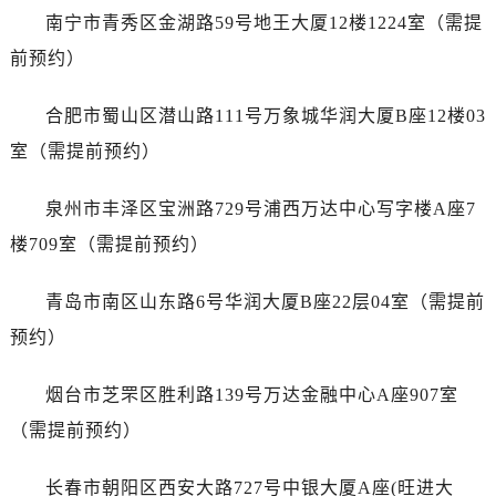
山东省济南市历下区经十路11111号华润中心写字楼（万象城）15层1508室江诗丹顿售后服务中心（需提前预约）
南宁市青秀区金湖路59号地王大厦12楼1224室（需提
山东省济宁市任城区太白楼路江诗丹顿售后服务中心（需提前预约）
前预约）
山东省莱芜市文化南路8号银座商城名表维修一楼名表维修江诗丹顿售后服务中心（需提前预约）
山东省临沂市兰山区解放路江诗丹顿售后服务中心（需提前预约）
合肥市蜀山区潜山路111号万象城华润大厦B座12楼03
山东省日照市东港区烟台路江诗丹顿售后服务中心（需提前预约）
室（需提前预约）
山东省泰安市泰山区财源街道泰山大街江诗丹顿售后服务中心（需提前预约）
山东省威海市环翠区新威海路89号振华商厦一楼名表维修江诗丹顿售后服务中心（需提前预约）
泉州市丰泽区宝洲路729号浦西万达中心写字楼A座7
山东省潍坊市奎文区东风东街江诗丹顿售后服务中心（需提前预约）
楼709室（需提前预约）
山东省枣庄市滕州市北辛路与善国路交叉口江诗丹顿售后服务中心（需提前预约）
山东省淄博市张店区金晶大道江诗丹顿售后服务中心（需提前预约）
青岛市南区山东路6号华润大厦B座22层04室（需提前
上海市黄浦区南京东路299号宏伊国际广场写字楼8层806室江诗丹顿售后服务中心（需提前预约）
预约）
上海市徐汇区虹桥路3号港汇中心2座37层3705室江诗丹顿售后服务中心（需提前预约）
浙江省杭州市上城区钱江路1366号华润大厦A座5层503-5室江诗丹顿售后服务中心（需提前预约）
烟台市芝罘区胜利路139号万达金融中心A座907室
浙江省湖州市吴兴区劳动路江诗丹顿售后服务中心（需提前预约）
（需提前预约）
浙江省嘉兴市南湖区广益路705号嘉兴世界贸易中心A座13层1304室江诗丹顿售后服务中心（需提前预约）
浙江省金华市金东区东市南街777号金华万达广场4号楼22楼2209室江诗丹顿售后服务中心（需提前预约）
长春市朝阳区西安大路727号中银大厦A座(旺进大