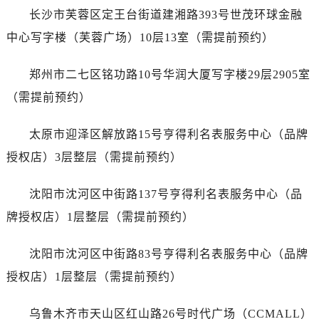
山西省运城市盐湖区河东街江诗丹顿售后服务中心（需提前预约）
长沙市芙蓉区定王台街道建湘路393号世茂环球金融
山西省长治市潞州区英雄中路江诗丹顿售后服务中心（需提前预约）
中心写字楼（芙蓉广场）10层13室（需提前预约）
山西省太原市迎泽区迎泽街道解放路15号亨得利名表维修授权店3楼江诗丹顿售后服务中心（需提前预约）
天津市和平区赤峰道136号天津国际金融中心26层2603室江诗丹顿售后服务中心（需提前预约）
郑州市二七区铭功路10号华润大厦写字楼29层2905室
安徽省安庆市迎江区人民路江诗丹顿售后服务中心（需提前预约）
（需提前预约）
安徽省蚌埠市蚌山区淮河路江诗丹顿售后服务中心（需提前预约）
安徽省亳州市谯城区魏武大道江诗丹顿售后服务中心（需提前预约）
太原市迎泽区解放路15号亨得利名表服务中心（品牌
安徽省池州市贵池区长江路江诗丹顿售后服务中心（需提前预约）
授权店）3层整层（需提前预约）
安徽省滁州市琅琊区南谯北路江诗丹顿售后服务中心（需提前预约）
安徽省阜阳市颍州区颍州北路江诗丹顿售后服务中心（需提前预约）
沈阳市沈河区中街路137号亨得利名表服务中心（品
安徽省淮北市相山区淮海路江诗丹顿售后服务中心（需提前预约）
牌授权店）1层整层（需提前预约）
安徽省淮南市田家庵区国庆中路江诗丹顿售后服务中心（需提前预约）
安徽省黄山市屯溪区黄山西路江诗丹顿售后服务中心（需提前预约）
沈阳市沈河区中街路83号亨得利名表服务中心（品牌
安徽省六安市金安区解放中路江诗丹顿售后服务中心（需提前预约）
授权店）1层整层（需提前预约）
安徽省马鞍山市雨山区湖南西路江诗丹顿售后服务中心（需提前预约）
安徽省宿州市埇桥区人民中路江诗丹顿售后服务中心（需提前预约）
乌鲁木齐市天山区红山路26号时代广场（CCMALL）