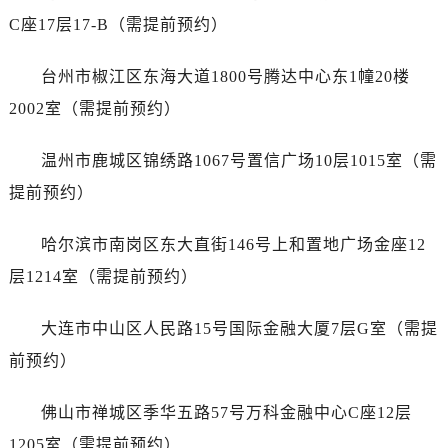
安徽省铜陵市铜官区石城大道江诗丹顿售后服务中心（需提前预约）
C座17层17-B（需提前预约）
安徽省芜湖市镜湖区中山路步行街江诗丹顿售后服务中心（需提前预约）
安徽省宣城市宣州区叠嶂西路江诗丹顿售后服务中心（需提前预约）
台州市椒江区东海大道1800号腾达中心东1幢20楼
福建省龙岩市新罗区九一南路江诗丹顿售后服务中心（需提前预约）
2002室（需提前预约）
福建省南平市建阳区人民西路江诗丹顿售后服务中心（需提前预约）
福建省宁德市蕉城区天湖东路江诗丹顿售后服务中心（需提前预约）
温州市鹿城区锦绣路1067号置信广场10层1015室（需
福建省莆田市城厢区霞林街道荔华东大道江诗丹顿售后服务中心（需提前预约）
提前预约）
福建省三明市三元区东乾二路江诗丹顿售后服务中心（需提前预约）
福建省漳州市龙文区步港路江诗丹顿售后服务中心（需提前预约）
哈尔滨市南岗区东大直街146号上和置地广场金座12
江苏省常州市新北区龙锦路1590号现代传媒中心5号楼10层1008室江诗丹顿售后服务中心（需提前预约）
层1214室（需提前预约）
江苏省淮安市清江浦区淮海北路江诗丹顿售后服务中心（需提前预约）
江苏省连云港市海州区通灌北路江诗丹顿售后服务中心（需提前预约）
大连市中山区人民路15号国际金融大厦7层G室（需提
江苏省南京市秦淮区中山南路1号南京中心22层22-C1-C3室江诗丹顿售后服务中心（需提前预约）
前预约）
江苏省宿迁市宿城区西湖路江诗丹顿售后服务中心（需提前预约）
江苏省泰州市海陵区永定东路399号置地商务中心东塔（华润万象城）17层1706室江诗丹顿售后服务中心（需提前预约）
佛山市禅城区季华五路57号万科金融中心C座12层
江苏省徐州市鼓楼区淮海东路29号苏宁广场IFC国际金融中心35层3508室江诗丹顿售后服务中心（需提前预约）
1205室（需提前预约）