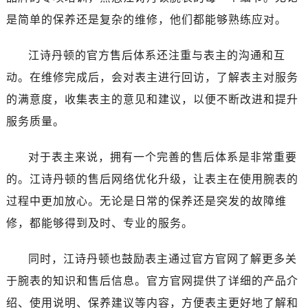
陕西省汉中市汉台区北大街江诗丹顿售后服务中心（需提前预约）
是简单的保养还是复杂的维修，他们都能够熟练应对。
陕西省商洛市商州区州城街江诗丹顿售后服务中心（需提前预约）
陕西省铜川市王益区红旗街江诗丹顿售后服务中心（需提前预约）
江诗丹顿的官方售后体系还注重与表主的沟通和互
陕西省渭南市临渭区东风大街江诗丹顿售后服务中心（需提前预约）
动。在维修完成后，会对表主进行回访，了解表主对服务
陕西省咸阳市秦都区沣西新城统一西路与白马河路交汇处江诗丹顿售后服务中心（需提前预约）
的满意度，收集表主的意见和建议，以便不断改进和提升
陕西省延安市宝塔区中心街江诗丹顿售后服务中心（需提前预约）
服务质量。
陕西省榆林市榆阳区长兴路江诗丹顿售后服务中心（需提前预约）
新疆维吾尔自治区阿克苏市东大街江诗丹顿售后服务中心（需提前预约）
对于表主来说，拥有一个完善的售后体系是非常重要
新疆维吾尔自治区阿拉尔市胜利大道江诗丹顿售后服务中心（需提前预约）
的。江诗丹顿的售后网络优化升级，让表主在使用腕表的
新疆维吾尔自治区阿拉山口市友好路江诗丹顿售后服务中心（需提前预约）
新疆维吾尔自治区阿勒泰市解放路江诗丹顿售后服务中心（需提前预约）
过程中更加放心。无论是日常的保养还是突发的故障维
新疆维吾尔自治区阿图什市光明路江诗丹顿售后服务中心（需提前预约）
修，都能够得到及时、专业的服务。
新疆维吾尔自治区白杨市军垦路江诗丹顿售后服务中心（需提前预约）
新疆维吾尔自治区北屯市团结路江诗丹顿售后服务中心（需提前预约）
同时，江诗丹顿也鼓励表主通过官方官网了解更多关
新疆维吾尔自治区博乐市博乐市北京路江诗丹顿售后服务中心（需提前预约）
于腕表的知识和售后信息。官方官网提供了详细的产品介
新疆维吾尔自治区昌吉市延安北路江诗丹顿售后服务中心（需提前预约）
绍、使用说明、保养建议等内容，方便表主更好地了解和