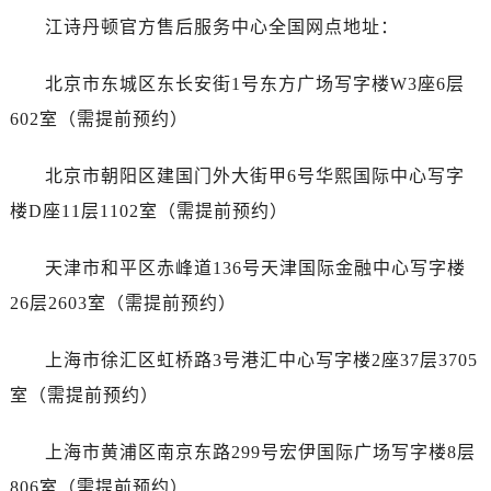
哈尔滨市道里区友谊西路600号富力中心T2座写字楼29层03室（需提前预约）
江诗丹顿官方售后服务中心全国网点地址：
大连市中山区人民路15号国际金融大厦7层G室（需提前预约）
佛山市禅城区季华五路57号万科金融中心C座12层1205室（需提前预约）
北京市东城区东长安街1号东方广场写字楼W3座6层
东莞市东城街道鸿福东路1号民盈国贸中心T1写字楼9层907室（需提前预约）
602室（需提前预约）
无锡市梁溪区人民中路139号恒隆广场写字楼1座11层1104室（需提前预约）
南通市崇川区工农路57号圆融广场写字楼16层1603室（需提前预约）
北京市朝阳区建国门外大街甲6号华熙国际中心写字
苏州市苏州工业园区星港街199号苏州中心办公楼C座22层08室（需提前预约）
楼D座11层1102室（需提前预约）
武汉市江汉区解放大道686号世界贸易大厦38层09室（需提前预约）
南宁市青秀区金湖路59号地王大厦12楼1224室（需提前预约）
天津市和平区赤峰道136号天津国际金融中心写字楼
合肥市蜀山区潜山路111号万象城华润大厦B座12楼03室（需提前预约）
26层2603室（需提前预约）
泉州市丰泽区宝洲路729号浦西万达中心写字楼A座7楼709室（需提前预约）
青岛市南区山东路6号华润大厦B座22层04室（需提前预约）
上海市徐汇区虹桥路3号港汇中心写字楼2座37层3705
烟台市芝罘区胜利路139号万达金融中心A座907室（需提前预约）
室（需提前预约）
长春市朝阳区西安大路727号中银大厦A座(旺进大厦)18层09室（需提前预约）
贵阳市南明区都司高架桥路33号亨特国际金融中心14楼14D（需提前预约）
上海市黄浦区南京东路299号宏伊国际广场写字楼8层
昆明市盘龙区北京路928号同德昆明广场写字楼10层06室（需提前预约）
806室（需提前预约）