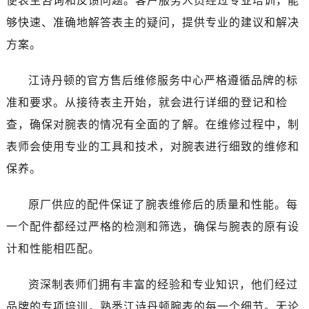
便表主咨询和反馈问题。客户服务人员经过专业培训，能
甘肃省张掖市甘州区民乐北路江诗丹顿售后服务中心（需提前预约）
够快速、准确地解答表主的疑问，提供专业的建议和解决
宁夏回族自治区固原市原州区文化街江诗丹顿售后服务中心（需提前预约）
方案。
宁夏回族自治区石嘴山市大武口区贺兰山路江诗丹顿售后服务中心（需提前预约）
宁夏回族自治区吴忠市利通区开元大道江诗丹顿售后服务中心（需提前预约）
江诗丹顿的官方售后维修服务中心严格遵循品牌的标
宁夏回族自治区银川市兴庆区新华东路97号新百中心C馆一层C1-18号商铺江诗丹顿售后服务中心（需提前预约）
准和要求。从接待表主开始，就会进行详细的登记和检
宁夏回族自治区中卫市沙坡头区鼓楼东街江诗丹顿售后服务中心（需提前预约）
青海省果洛藏族自治州玛沁县团结路江诗丹顿售后服务中心（需提前预约）
查，确保对腕表的情况有全面的了解。在维修过程中，制
青海省海北藏族自治州海晏县将军路江诗丹顿售后服务中心（需提前预约）
表师会使用专业的工具和技术，对腕表进行细致的维修和
青海省海东市乐都区滨河路江诗丹顿售后服务中心（需提前预约）
保养。
青海省海南藏族自治州共和县青海湖大街江诗丹顿售后服务中心（需提前预约）
青海省海西蒙古族藏族自治州德令哈市柴达木路江诗丹顿售后服务中心（需提前预约）
原厂供应的配件保证了腕表维修后的质量和性能。每
青海省黄南藏族自治州同仁市德合隆路江诗丹顿售后服务中心（需提前预约）
一个配件都经过严格的检测和筛选，确保与腕表的原有设
青海省西宁市城西区海湖新区西关大道江诗丹顿售后服务中心（需提前预约）
计和性能相匹配。
青海省玉树藏族自治州结古镇胜利路江诗丹顿售后服务中心（需提前预约）
陕西省安康市汉滨区金州路江诗丹顿售后服务中心（需提前预约）
资深制表师们拥有丰富的经验和专业知识，他们经过
陕西省宝鸡市渭滨区经二路江诗丹顿售后服务中心（需提前预约）
品牌的专项培训，熟悉江诗丹顿腕表的每一个细节。无论