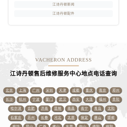
云南省丽江市古城区七星街江诗丹顿售后服务中心（需提前预约）
江诗丹顿新闻
云南省临沧市临翔区世纪路江诗丹顿售后服务中心（需提前预约）
江诗丹顿配件
云南省怒江傈僳族自治州泸水市人民路江诗丹顿售后服务中心（需提前预约）
云南省普洱市思茅区振兴大道江诗丹顿售后服务中心（需提前预约）
云南省曲靖市麒麟区学府路江诗丹顿售后服务中心（需提前预约）
云南省文山壮族苗族自治州文山市东风路江诗丹顿售后服务中心（需提前预约）
云南省西双版纳傣族自治州景洪市宣慰大道江诗丹顿售后服务中心（需提前预约）
云南省玉溪市红塔区南北大街江诗丹顿售后服务中心（需提前预约）
VACHERON ADDRESS
云南省昭通市昭阳区青年路江诗丹顿售后服务中心（需提前预约）
江诗丹顿售后维修服务中心地点电话查询
重庆市江北区观音桥步行街2号融恒时代广场9层902室江诗丹顿售后服务中心（需提前预约）
新疆维吾尔自治区乌鲁木齐市天山区红山路26号时代广场（CCMALL）C座17层17-B江诗丹顿售后服务中心（需提前预约）
浙江省温州市鹿城区锦绣路1067号置信广场10层1015室江诗丹顿售后服务中心（需提前预约）
北京
上海
广州
深圳
天津
成都
重庆
南京
郑州
黑龙江省哈尔滨市道里区友谊西路600号富力中心T2座写字楼29层03室室江诗丹顿售后服务中心（需提前预约）
长沙
杭州
宁波
厦门
武汉
西安
大连
福州
贵阳
辽宁省大连市中山区人民路15号国际金融大厦7层G室江诗丹顿售后服务中心（需提前预约）
哈尔滨
合肥
济南
昆明
南昌
南宁
青岛
沈阳
广东省佛山市禅城区季华五路57号万科金融中心C座12层1205室江诗丹顿售后服务中心（需提前预约）
石家庄
苏州
长春
河北
太原
保定
唐山
邯郸
广东省东莞市东城街道鸿福东路1号民盈国贸中心T1写字楼9层907室江诗丹顿售后服务中心（需提前预约）
廊坊
昆山
广西
佛山
东莞
中山
德阳
绵阳