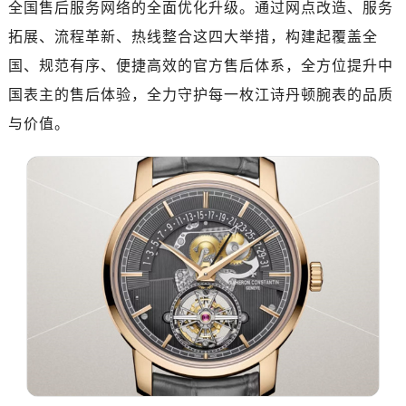
全国售后服务网络的全面优化升级。通过网点改造、服务
济南市历下区经十路11111号华润中心写字楼（万象城）15层1508室（需提前预约）
广州市天河区天河路230号万菱汇国际中心写字楼A塔7层704室（需提前预约）
拓展、流程革新、热线整合这四大举措，构建起覆盖全
广州市越秀区环市东路371-375号世界贸易中心大厦南塔写字楼15层07室（需提前预约）
国、规范有序、便捷高效的官方售后体系，全方位提升中
深圳市罗湖区深南东路5001号华润大厦写字楼17层1701室（需提前预约）
国表主的售后体验，全力守护每一枚江诗丹顿腕表的品质
惠州市惠城区江北文昌一路7号华贸大厦写字楼1座30层05室（需提前预约）
与价值。
厦门市思明区湖滨东路95号华润大厦写字楼B座11层1104室（需提前预约）
福州市鼓楼区五四路128-1号恒力城写字楼15层03室（需提前预约）
成都市锦江区人民东路6号SAC东原中心写字楼24层2406B室（需提前预约）
重庆市江北区观音桥步行街2号融恒时代广场写字楼9层902室（需提前预约）
长沙市芙蓉区定王台街道建湘路393号世茂环球金融中心写字楼（芙蓉广场）10层13室（需提前预约）
郑州市二七区铭功路10号华润大厦写字楼29层2905室（需提前预约）
太原市迎泽区解放路15号亨得利名表服务中心（品牌授权店）3层整层（需提前预约）
沈阳市沈河区中街路137号亨得利名表服务中心（品牌授权店）1层整层（需提前预约）
沈阳市沈河区中街路83号亨得利名表服务中心（品牌授权店）1层整层（需提前预约）
乌鲁木齐市天山区红山路26号时代广场（CCMALL）C座17层17-B（需提前预约）
温州市鹿城区锦绣路1067号置信广场10层1015室（需提前预约）