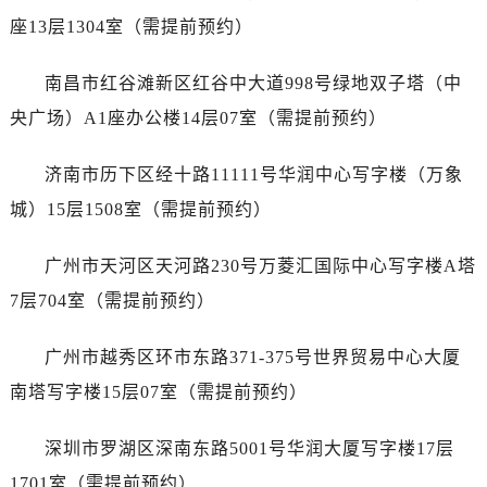
辽宁省抚顺市新抚区东一路江诗丹顿售后服务中心（需提前预约）
座13层1304室（需提前预约）
辽宁省阜新市海州区解放大街江诗丹顿售后服务中心（需提前预约）
辽宁省葫芦岛市连山区中央路江诗丹顿售后服务中心（需提前预约）
南昌市红谷滩新区红谷中大道998号绿地双子塔（中
辽宁省锦州市古塔区中央大街江诗丹顿售后服务中心（需提前预约）
央广场）A1座办公楼14层07室（需提前预约）
辽宁省辽阳市白塔区新运大街江诗丹顿售后服务中心（需提前预约）
辽宁省盘锦市兴隆台区石油大街江诗丹顿售后服务中心（需提前预约）
济南市历下区经十路11111号华润中心写字楼（万象
辽宁省铁岭市银州区南马路江诗丹顿售后服务中心（需提前预约）
城）15层1508室（需提前预约）
辽宁省营口市站前区市府路与渤海大街交叉口江诗丹顿售后服务中心（需提前预约）
辽宁省沈阳市沈河区中街路137号亨得利名表维修授权店1楼江诗丹顿售后服务中心（需提前预约）
广州市天河区天河路230号万菱汇国际中心写字楼A塔
辽宁省沈阳市沈河区中街路83号亨得利名表维修授权店1楼江诗丹顿售后服务中心（需提前预约）
7层704室（需提前预约）
北京市朝阳区建国门外大街甲6号华熙国际中心D座11层1102室江诗丹顿售后服务中心（需提前预约）
北京市东城区东长安街1号王府井东方广场W3座6层602室江诗丹顿售后服务中心（需提前预约）
广州市越秀区环市东路371-375号世界贸易中心大厦
河北省保定市竞秀区朝阳北大街北国先天下江诗丹顿售后服务中心（需提前预约）
南塔写字楼15层07室（需提前预约）
内蒙古自治区阿拉善盟市左旗土尔扈特大街江诗丹顿售后服务中心（需提前预约）
内蒙古自治区巴彦淖尔市临河区新华街江诗丹顿售后服务中心（需提前预约）
深圳市罗湖区深南东路5001号华润大厦写字楼17层
内蒙古自治区包头市青山区幸福路甲3号王府井百货名表维修江诗丹顿售后服务中心（需提前预约）
1701室（需提前预约）