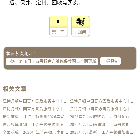
新疆维吾尔自治区铁门关市兴疆路江诗丹顿售后服务中心（需提前预约）
新疆维吾尔自治区图木舒克市图木舒克市中兴街江诗丹顿售后服务中心（需提前预约）
新疆维吾尔自治区吐鲁番市高昌区文化中路文化中路江诗丹顿售后服务中心（需提前预约）
0
新疆维吾尔自治区乌苏市乌鲁木齐北路江诗丹顿售后服务中心（需提前预约）
赞一下
去提问
新疆维吾尔自治区五家渠市长征西街江诗丹顿售后服务中心（需提前预约）
新疆维吾尔自治区新星市东风路江诗丹顿售后服务中心（需提前预约）
本页永久地址：
新疆维吾尔自治区伊宁市解放西路江诗丹顿售后服务中心（需提前预约）
一键复制
贵州省安顺市西秀区中华南路江诗丹顿售后服务中心（需提前预约）
贵州省毕节市七星关区松山路江诗丹顿售后服务中心（需提前预约）
贵州省六盘水市钟山区钟山大道江诗丹顿售后服务中心（需提前预约）
相关文章
贵州省黔东南苗族侗族自治州凯里市北京西路江诗丹顿售后服务中心（需提前预约）
贵州省黔西南布依族苗族自治州兴义市大道与桔香路交汇处江诗丹顿售后服务中心（需提前预约）
江诗丹顿中国官方售后服务中心｜全新维修地址及官方热线权威信息声明（2026年7月最新）
江诗丹顿中国官方售后服务中心｜全新维修地址及官方热线权威信息通告（2026年7月最新）
贵州省铜仁市碧江区民主路江诗丹顿售后服务中心（需提前预约）
江诗丹顿中国官方售后服务中心｜全新地址及售后电话权威信息声明（2026年7月最新）
江诗丹顿中国官方售后服务中心｜官方热线与门店地址权威信息通知（2026年7月最新）
贵州省遵义市红花岗区共青大道与嵩山路交叉口江诗丹顿售后服务中心（需提前预约）
最新核验｜江诗丹顿惠州2026年官方专柜服务热线，7月门店名录一键获取
2026年7月权威核验｜江诗丹顿海口官方专柜服务热线与客户支持
官方权威通知｜江诗丹顿平顶山专柜2026年7月最新客服热线与客户服务网络
2026年7月重磅通知｜江诗丹顿扬州官方专柜服务电话与客户咨询热线
四川省阿坝州市马尔康市团结街江诗丹顿售后服务中心（需提前预约）
全面核验｜2026年江诗丹顿天津官方专柜客服电话及专柜信息（7月最新）
2026年7月最新｜江诗丹顿岳阳官方专柜客户服务热线核验，门店信息全公开
四川省巴中市巴州区江北大道江诗丹顿售后服务中心（需提前预约）