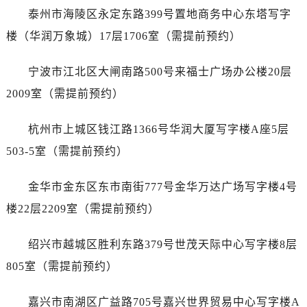
黑龙江省双鸭山市尖山区新兴大街江诗丹顿售后服务中心（需提前预约）
泰州市海陵区永定东路399号置地商务中心东塔写字
黑龙江省绥化市北林区新华街与康庄路交叉口江诗丹顿售后服务中心（需提前预约）
楼（华润万象城）17层1706室（需提前预约）
黑龙江省伊春市伊美区通河路江诗丹顿售后服务中心（需提前预约）
吉林省白城市洮北区明仁南街江诗丹顿售后服务中心（需提前预约）
宁波市江北区大闸南路500号来福士广场办公楼20层
吉林省白山市浑江区浑江大街江诗丹顿售后服务中心（需提前预约）
2009室（需提前预约）
吉林省吉林市船营区河南街江诗丹顿售后服务中心（需提前预约）
吉林省辽源市龙山区人民大街江诗丹顿售后服务中心（需提前预约）
杭州市上城区钱江路1366号华润大厦写字楼A座5层
吉林省梅河口市新华街道梅河大街江诗丹顿售后服务中心（需提前预约）
503-5室（需提前预约）
吉林省四平市铁东区紫气大路与南九经街交汇处江诗丹顿售后服务中心（需提前预约）
吉林省松原市宁江区五环大街江诗丹顿售后服务中心（需提前预约）
金华市金东区东市南街777号金华万达广场写字楼4号
吉林省通化市东昌区环通乡江南大街江诗丹顿售后服务中心（需提前预约）
楼22层2209室（需提前预约）
吉林省延边市延吉市解放路江诗丹顿售后服务中心（需提前预约）
辽宁省鞍山市铁东区站前街江诗丹顿售后服务中心（需提前预约）
绍兴市越城区胜利东路379号世茂天际中心写字楼8层
辽宁省本溪市平山区胜利路江诗丹顿售后服务中心（需提前预约）
805室（需提前预约）
辽宁省朝阳市双塔区新华路江诗丹顿售后服务中心（需提前预约）
辽宁省丹东市振兴区七经街江诗丹顿售后服务中心（需提前预约）
嘉兴市南湖区广益路705号嘉兴世界贸易中心写字楼A